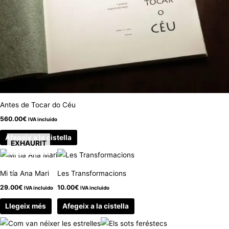
Antes de Tocar do Céu
560.00
€
IVA incluido
Afegeix a la cistella
EXHAURIT
Mi tía Ana Mari
Les Transformacions
29.00
€
10.00
€
IVA incluido
IVA incluido
Llegeix més
Afegeix a la cistella