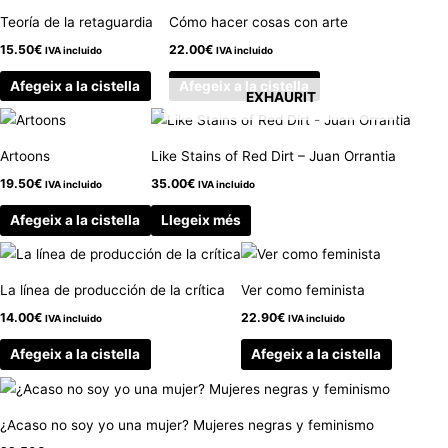
Teoría de la retaguardia
Cómo hacer cosas con arte
15.50
€
22.00
€
IVA incluido
IVA incluido
Afegeix a la cistella
Afegeix a la cistella
EXHAURIT
Artoons
Like Stains of Red Dirt – Juan Orrantia
19.50
€
35.00
€
IVA incluido
IVA incluido
Afegeix a la cistella
Llegeix més
La línea de producción de la crítica
Ver como feminista
14.00
€
22.90
€
IVA incluido
IVA incluido
Afegeix a la cistella
Afegeix a la cistella
¿Acaso no soy yo una mujer? Mujeres negras y feminismo