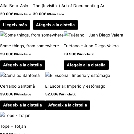
Alfa-Beta-Asín
The (Invisible) Art of Documenting Art
20.00
€
39.00
€
IVA incluido
IVA incluido
Llegeix més
Afegeix a la cistella
Some things, from somewhere
Tuétano – Juan Diego Valera
29.00
€
19.90
€
IVA incluido
IVA incluido
Afegeix a la cistella
Afegeix a la cistella
Cerralbo Santomà
El Escorial: Imperio y estómago
39.00
€
32.00
€
IVA incluido
IVA incluido
Afegeix a la cistella
Afegeix a la cistella
Tope – Tofjan