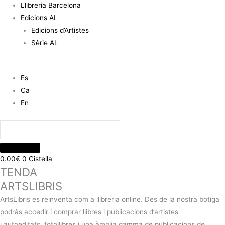
Llibreria Barcelona
Edicions AL
Edicions d’Artistes
Sèrie AL
Es
Ca
En
0.00
€
0
Cistella
TENDA
ARTSLIBRIS
ArtsLibris es reinventa com a llibreria online. Des de la nostra botiga
podràs accedir i comprar llibres i publicacions d’artistes
i autoeditats, fotollibres i una àmplia gamma de publicacions de