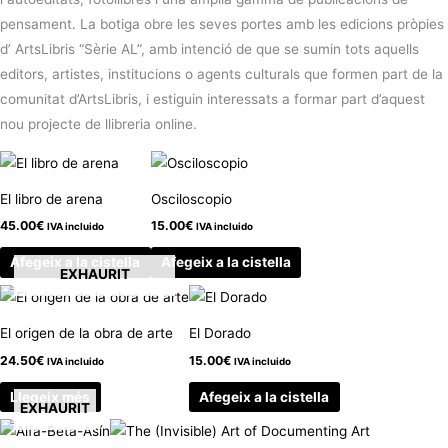
pensament. La botiga obre les seves portes amb les edicions pròpies
d’ ArtsLibris “Sèrie AL”, amb intenció de que se sumin tots aquells
editors, artistes, institucions o agents culturals que formen part de la
comunitat d’ArtsLibris, i estiguin interessats a formar part d’aquest
nou projecte de llibreria online.
El libro de arena
Osciloscopio
45.00
€
15.00
€
IVA incluido
IVA incluido
Afegeix a la cistella
Afegeix a la cistella
EXHAURIT
El origen de la obra de arte
El Dorado
24.50
€
15.00
€
IVA incluido
IVA incluido
Llegeix més
Afegeix a la cistella
EXHAURIT