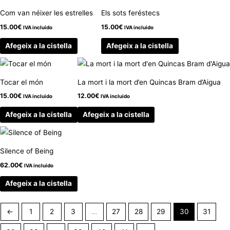
Com van néixer les estrelles
Els sots feréstecs
15.00
€
15.00
€
IVA incluido
IVA incluido
Afegeix a la cistella
Afegeix a la cistella
Tocar el món
La mort i la mort d’en Quincas Bram d’Aigua
15.00
€
12.00
€
IVA incluido
IVA incluido
Afegeix a la cistella
Afegeix a la cistella
Silence of Being
62.00
€
IVA incluido
Afegeix a la cistella
←
1
2
3
…
27
28
29
30
31