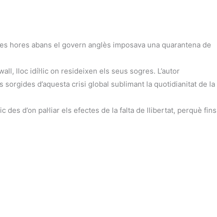
poques hores abans el govern anglès imposava una quarantena de
l, lloc idíl·lic on resideixen els seus sogres. L’autor
 sorgides d’aquesta crisi global sublimant la quotidianitat de la
es d’on pal·liar els efectes de la falta de llibertat, perquè fins