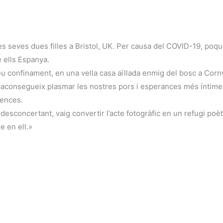
i les seves dues filles a Bristol, UK. Per causa del COVID-19, 
 ells Espanya.
eu confinament, en una vella casa aïllada enmig del bosc a Cornwal
, i aconsegueix plasmar les nostres pors i esperances més íntimes
rences.
concertant, vaig convertir l’acte fotogràfic en un refugi poètic d
e en ell.»