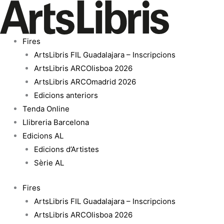
Vés
quantitat
al
de
contingut
Not
Fires
about
ArtsLibris FIL Guadalajara – Inscripcions
lockdown
ArtsLibris ARCOlisboa 2026
ArtsLibris ARCOmadrid 2026
Edicions anteriors
Tenda Online
Llibreria Barcelona
Edicions AL
Edicions d’Artistes
Sèrie AL
Fires
ArtsLibris FIL Guadalajara – Inscripcions
ArtsLibris ARCOlisboa 2026