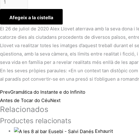
Afegeix a la cistella
El 26 de juliol de 2020 Alex Llovet aterrava amb la seva dona 
catorze dies als ciutadans procedents de diversos països, entre
Llovet va realitzar totes les imatges d’aquest treball durant el s
qüestiona, amb la seva càmera, els límits entre realitat i ficció
seva vida en família per a revelar realitats més enllà de les apa
En les seves pròpies paraules: «En un context tan distòpic com des
al paradís pot convertir-se en una presó si t’obliguen a romandr
Prev
Gramática do Instante e do Infinito
Antes de Tocar do Céu
Next
Relacionados
Productes relacionats
Exhaurit