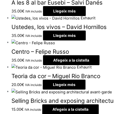
A les 8 al bar Eusebi – Salvi Danés
35.00
€
Llegeix més
IVA incluido
Exhaurit
Ustedes, los vivos – David Hornillos
35.00
€
Llegeix més
IVA incluido
Centro – Felipe Russo
35.00
€
Afegeix a la cistella
IVA incluido
Exhaurit
Teoria da cor – Miguel Rio Branco
20.00
€
Llegeix més
IVA incluido
Selling Bricks and exposing architect
15.00
€
Afegeix a la cistella
IVA incluido