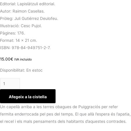
Editorial: Lapislàtzuli editorial.
Autor: Raimon Casellas.
Pròleg: Juli Gutiérrez Deulofeu.
Il·lustració: Cesc Pujol.
Pàgines: 176.
Format: 14 x 21 cm.
ISBN: 978-84-949751-2-7.
15.00
€
IVA incluido
Disponibilitat:
En estoc
Afegeix a la cistella
Un capellà arriba a les terres obagues de Puiggraciós per refer
l’ermita enderrocada pel pes del temps. El que allà l’espera és l’apatia,
el recel i els mals pensaments dels habitants d’aquestes contrades.