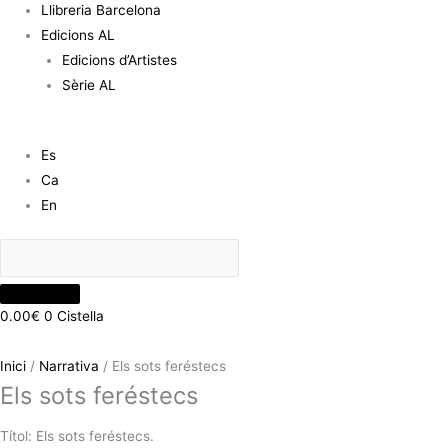
Llibreria Barcelona
Edicions AL
Edicions d’Artistes
Sèrie AL
Es
Ca
En
0.00
€
0
Cistella
Inici
/
Narrativa
/ Els sots feréstecs
Els sots feréstecs
Títol: Els sots feréstecs.