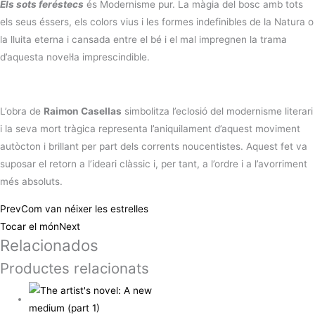
Els sots feréstecs
és Modernisme pur. La màgia del bosc amb tots
els seus éssers, els colors vius i les formes indefinibles de la Natura o
la lluita eterna i cansada entre el bé i el mal impregnen la trama
d’aquesta novel·la imprescindible.
L’obra de
Raimon Casellas
simbolitza l’eclosió del modernisme literari
i la seva mort tràgica representa l’aniquilament d’aquest moviment
autòcton i brillant per part dels corrents noucentistes. Aquest fet va
suposar el retorn a l’ideari clàssic i, per tant, a l’ordre i a l’avorriment
més absoluts.
Prev
Com van néixer les estrelles
Tocar el món
Next
Relacionados
Productes relacionats