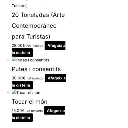
20 Toneladas (Arte
Contemporáneo
para Turistas)
28.00
€
Afegeix a
IVA incluido
la cistella
Putes i consentits
20.00
€
Afegeix a
IVA incluido
la cistella
Tocar el món
15.00
€
Afegeix a
IVA incluido
la cistella