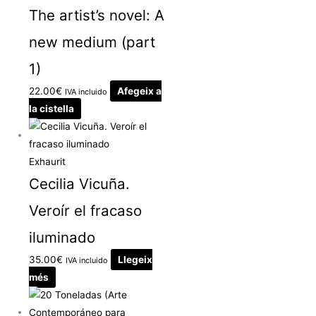
The artist’s novel: A
new medium (part
1)
22.00
€
Afegeix a
IVA incluido
la cistella
Exhaurit
Cecilia Vicuña.
Veroír el fracaso
iluminado
35.00
€
Llegeix
IVA incluido
més