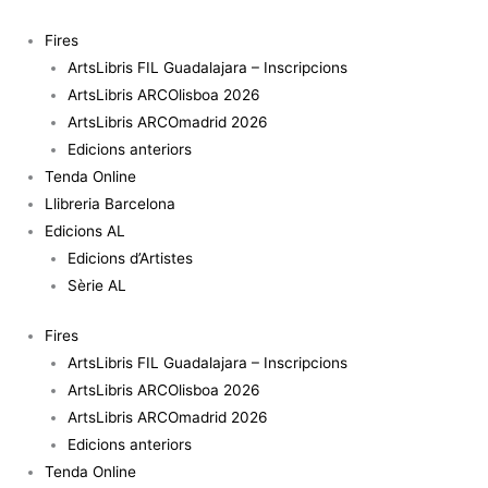
Vés
quantitat
al
de
Fires
contingut
Els
ArtsLibris FIL Guadalajara – Inscripcions
sots
ArtsLibris ARCOlisboa 2026
feréstecs
ArtsLibris ARCOmadrid 2026
Edicions anteriors
Tenda Online
Llibreria Barcelona
Edicions AL
Edicions d’Artistes
Sèrie AL
Fires
ArtsLibris FIL Guadalajara – Inscripcions
ArtsLibris ARCOlisboa 2026
ArtsLibris ARCOmadrid 2026
Edicions anteriors
Tenda Online