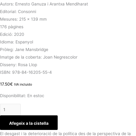
Autors: Ernesto Ganuza i Arantxa Mendiharat
Editorial: Consonni
Mesures: 215 x 139 mm
176 pàgines
Edició: 2020
Idioma: Espanyol
Pròleg: Jane Mansbridge
Imatge de la coberta: Joan Negrescolor
Disseny: Rosa Llop
ISBN: 978-84-16205-55-4
17.50
€
IVA incluido
Disponibilitat:
En estoc
Afegeix a la cistella
El desgast i la deterioració de la política des de la perspectiva de la