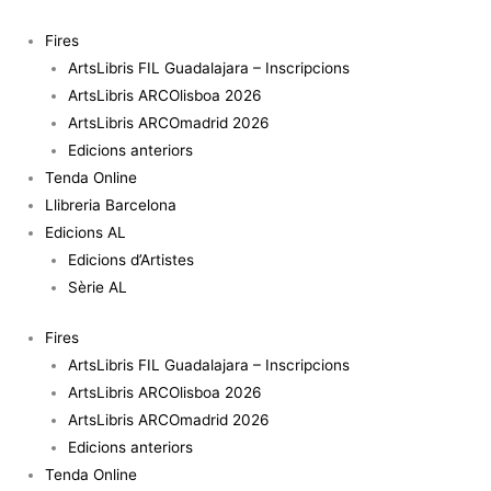
Vés
quantitat
al
de
Fires
contingut
La
ArtsLibris FIL Guadalajara – Inscripcions
democracia
ArtsLibris ARCOlisboa 2026
es
ArtsLibris ARCOmadrid 2026
posible
Edicions anteriors
Tenda Online
Llibreria Barcelona
Edicions AL
Edicions d’Artistes
Sèrie AL
Fires
ArtsLibris FIL Guadalajara – Inscripcions
ArtsLibris ARCOlisboa 2026
ArtsLibris ARCOmadrid 2026
Edicions anteriors
Tenda Online