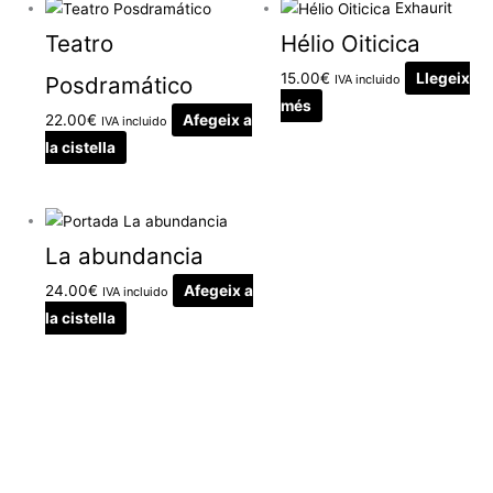
Exhaurit
Teatro
Hélio Oiticica
15.00
€
Llegeix
Posdramático
IVA incluido
més
22.00
€
Afegeix a
IVA incluido
la cistella
La abundancia
24.00
€
Afegeix a
IVA incluido
la cistella