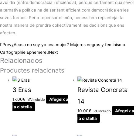
avui dia (entre democràcia i eficiència), perquè certament qualsevol
alternativa política ha de ser tant eficient com democràtica en les
seves formes. Per a repensar el món, necessitem replantejar la
nostra manera de prendre col·lectivament les decisions que ens
afecten.
Prev
¿Acaso no soy yo una mujer? Mujeres negras y feminismo
Cartographie Ephemere
Next
Relacionados
Productes relacionats
3 Eras
Revista Concreta
17.00
€
Afegeix a
IVA incluido
14
la cistella
10.00
€
Afegeix a
IVA incluido
la cistella