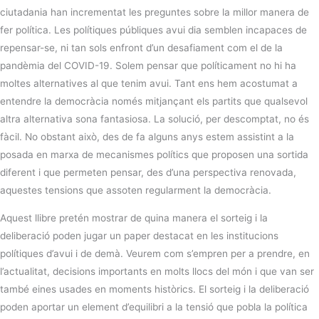
ciutadania han incrementat les preguntes sobre la millor manera de
fer política. Les polítiques públiques avui dia semblen incapaces de
repensar-se, ni tan sols enfront d’un desafiament com el de la
pandèmia del COVID-19. Solem pensar que políticament no hi ha
moltes alternatives al que tenim avui. Tant ens hem acostumat a
entendre la democràcia només mitjançant els partits que qualsevol
altra alternativa sona fantasiosa. La solució, per descomptat, no és
fàcil. No obstant això, des de fa alguns anys estem assistint a la
posada en marxa de mecanismes polítics que proposen una sortida
diferent i que permeten pensar, des d’una perspectiva renovada,
aquestes tensions que assoten regularment la democràcia.
Aquest llibre pretén mostrar de quina manera el sorteig i la
deliberació poden jugar un paper destacat en les institucions
polítiques d’avui i de demà. Veurem com s’empren per a prendre, en
l’actualitat, decisions importants en molts llocs del món i que van ser
també eines usades en moments històrics. El sorteig i la deliberació
poden aportar un element d’equilibri a la tensió que pobla la política