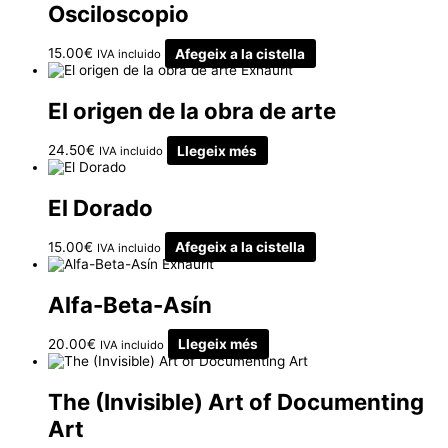
Osciloscopio
15.00
€
Afegeix a la cistella
IVA incluido
Exhaurit
El origen de la obra de arte
24.50
€
Llegeix més
IVA incluido
El Dorado
15.00
€
Afegeix a la cistella
IVA incluido
Exhaurit
Alfa-Beta-Asín
20.00
€
Llegeix més
IVA incluido
The (Invisible) Art of Documenting
Art