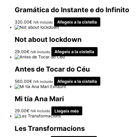
Gramática do Instante e do Infinito
320.00
€
Afegeix a la cistella
IVA incluido
Not about lockdown
29.00
€
Afegeix a la cistella
IVA incluido
Antes de Tocar do Céu
560.00
€
Afegeix a la cistella
IVA incluido
Exhaurit
Mi tía Ana Mari
29.00
€
Llegeix més
IVA incluido
Les Transformacions