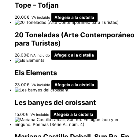
Tope – Tofjan
20.00
€
Afegeix a la cistella
IVA incluido
20 Toneladas (Arte Contemporáneo
para Turistas)
28.00
€
Afegeix a la cistella
IVA incluido
Els Elements
23.00
€
Afegeix a la cistella
IVA incluido
Les banyes del croissant
15.00
€
Afegeix a la cistella
IVA incluido
Mariana Castillo Deball, Sun Ra. En