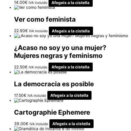
14.00
€
Afegeix a la cistella
IVA incluido
Ver como feminista
22.90
€
Afegeix a la cistella
IVA incluido
¿Acaso no soy yo una mujer?
Mujeres negras y feminismo
22.50
€
Afegeix a la cistella
IVA incluido
La democracia es posible
17.50
€
Afegeix a la cistella
IVA incluido
Cartographie Ephemere
39.00
€
Afegeix a la cistella
IVA incluido