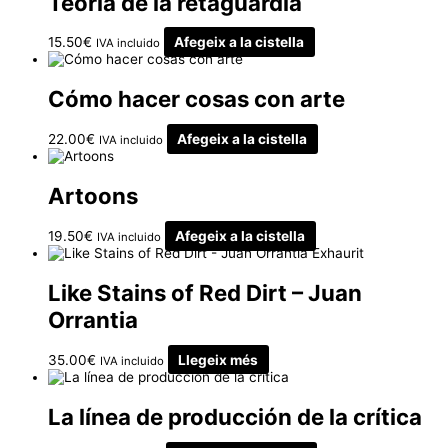
Teoría de la retaguardia
15.50
€
Afegeix a la cistella
IVA incluido
Cómo hacer cosas con arte
22.00
€
Afegeix a la cistella
IVA incluido
Artoons
19.50
€
Afegeix a la cistella
IVA incluido
Exhaurit
Like Stains of Red Dirt – Juan
Orrantia
35.00
€
Llegeix més
IVA incluido
La línea de producción de la crítica