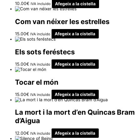
10.00
€
Afegeix a la cistella
IVA incluido
Com van néixer les estrelles
15.00
€
Afegeix a la cistella
IVA incluido
Els sots feréstecs
15.00
€
Afegeix a la cistella
IVA incluido
Tocar el món
15.00
€
Afegeix a la cistella
IVA incluido
La mort i la mort d’en Quincas Bram
d’Aigua
12.00
€
Afegeix a la cistella
IVA incluido