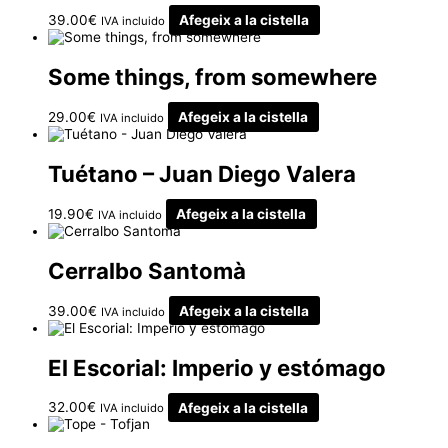
39.00
€
Afegeix a la cistella
IVA incluido
Some things, from somewhere
29.00
€
Afegeix a la cistella
IVA incluido
Tuétano – Juan Diego Valera
19.90
€
Afegeix a la cistella
IVA incluido
Cerralbo Santomà
39.00
€
Afegeix a la cistella
IVA incluido
El Escorial: Imperio y estómago
32.00
€
Afegeix a la cistella
IVA incluido