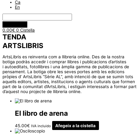
Ca
En
0.00
€
0
Cistella
TENDA
ARTSLIBRIS
ArtsLibris es reinventa com a llibreria online. Des de la nostra
botiga podràs accedir i comprar llibres i publicacions d’artistes
i autoeditats, fotollibres i una àmplia gamma de publicacions de
pensament. La botiga obre les seves portes amb les edicions
pròpies d’ ArtsLibris “Sèrie AL”, amb intenció de que se sumin tots
aquells editors, artistes, institucions o agents culturals que formen
part de la comunitat d’ArtsLibris, i estiguin interessats a formar part
d’aquest nou projecte de llibreria online.
El libro de arena
45.00
€
Afegeix a la cistella
IVA incluido