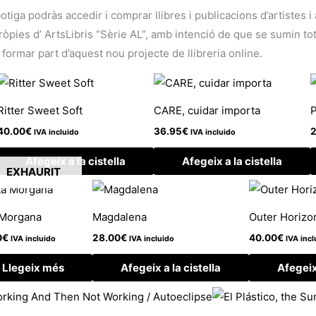
botiga podràs accedir i comprar llibres i publicacions d’artistes 
ies d’ ArtsLibris “Sèrie AL”, amb intenció de que se sumin tots 
 formar part d’aquest nou projecte de llibreria online.
Ritter Sweet Soft
CARE, cuidar importa
P
40.00
€
36.95
€
2
IVA incluido
IVA incluido
Afegeix a la cistella
Afegeix a la cistella
EXHAURIT
 Morgana
Magdalena
Outer Horizo
0
€
28.00
€
40.00
€
IVA incluido
IVA incluido
IVA incl
Llegeix més
Afegeix a la cistella
Afegeix 