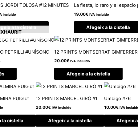
TS JORDI TOLOSA #12 MINUTES
La fiesta, lo raro y el espacio
19.00
€
A incluido
IVA incluido
geix a la cistella
Afegeix a la cistella
EXHAURIT
GO PETRILLI #UNÍSONO
12 PRINTS MONTSERRAT GIMFERRER
20.00
€
o
IVA incluido
és
Afegeix a la cistella
MIRA PUIG #1
12 PRINTS MARCEL GIRÓ #1
Umbigo #76
20.00
€
10.00
€
do
IVA incluido
IVA incluid
 la cistella
Afegeix a la cistella
Afegeix a 