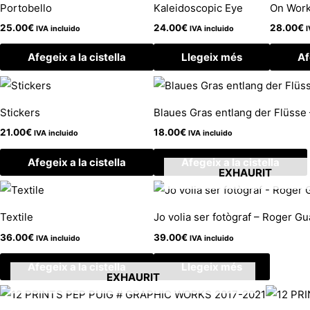
Portobello
Kaleidoscopic Eye
On Work
25.00
€
24.00
€
28.00
€
IVA incluido
IVA incluido
I
Afegeix a la cistella
Llegeix més
Af
Stickers
Blaues Gras entlang der Flüsse –
21.00
€
18.00
€
IVA incluido
IVA incluido
Afegeix a la cistella
Afegeix a la cistella
EXHAURIT
Textile
Jo volia ser fotògraf – Roger G
36.00
€
39.00
€
IVA incluido
IVA incluido
Afegeix a la cistella
Llegeix més
EXHAURIT