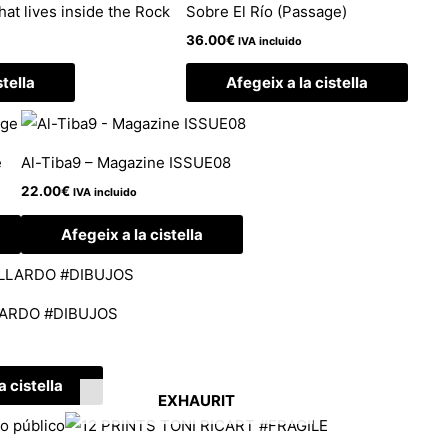
that lives inside the Rock
Sobre El Río (Passage)
36.00
€
IVA incluido
stella
Afegeix a la cistella
e
Al-Tiba9 – Magazine ISSUE08
22.00
€
IVA incluido
Afegeix a la cistella
LARDO #DIBUJOS
a cistella
EXHAURIT