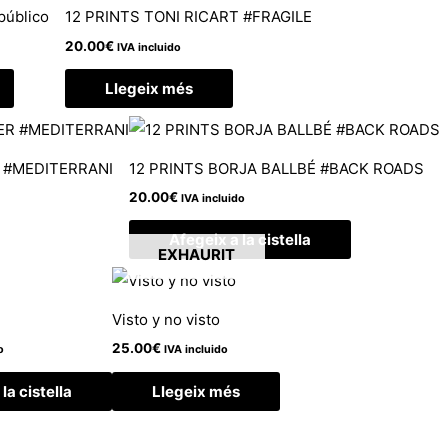
 público
12 PRINTS TONI RICART #FRAGILE
20.00
€
IVA incluido
Llegeix més
 #MEDITERRANI
12 PRINTS BORJA BALLBÉ #BACK ROADS
20.00
€
IVA incluido
Afegeix a la cistella
EXHAURIT
Visto y no visto
25.00
€
o
IVA incluido
la cistella
Llegeix més