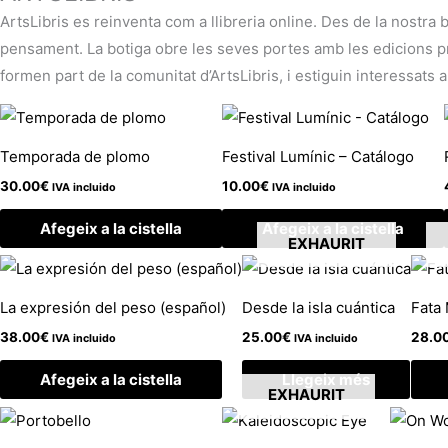
ArtsLibris es reinventa com a llibreria online. Des de la nostra 
pensament. La botiga obre les seves portes amb les edicions pròp
formen part de la comunitat d’ArtsLibris, i estiguin interessats a
Temporada de plomo
Festival Lumínic – Catálogo
30.00
€
10.00
€
IVA incluido
IVA incluido
Afegeix a la cistella
Afegeix a la cistella
EXHAURIT
La expresión del peso (español)
Desde la isla cuántica
Fata
38.00
€
25.00
€
28.0
IVA incluido
IVA incluido
Afegeix a la cistella
Llegeix més
EXHAURIT