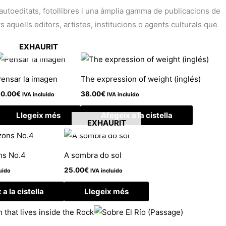
i autoeditats, fotollibres i una àmplia gamma de publicacions de
aquells editors, artistes, institucions o agents culturals que
EXHAURIT
ensar la imagen
The expression of weight (inglés)
0.00
€
38.00
€
IVA incluido
IVA incluido
Llegeix més
Afegeix a la cistella
EXHAURIT
ns No.4
A sombra do sol
25.00
€
uido
IVA incluido
a la cistella
Llegeix més