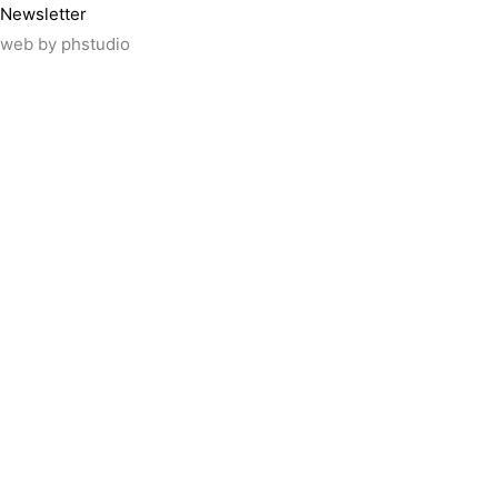
Newsletter
web by
phstudio
Suscríbete al newsletter ArtsLibris
SUSCRIBIR
ArtsLibris in English
will be available shortly
Els continguts de ArtsLibris en català 
Utilizamos cookies propias y de tercer
uso de todas las cookies pulsando el 
rechazar su uso.