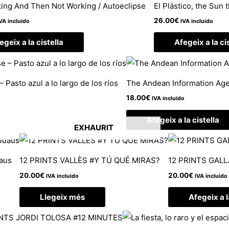
ing And Then Not Working / Autoeclipse
El Plástico, the Sun 
26.00
€
VA incluido
IVA incluido
egeix a la cistella
Afegeix a la ci
 Pasto azul a lo largo de los ríos
The Andean Information Ag
18.00
€
IVA incluido
Afegeix a la cistella
EXHAURIT
uaus
12 PRINTS VALLÈS #Y TÚ QUÉ MIRAS?
12 PRINTS GAL
20.00
€
20.00
€
IVA incluido
IVA incluido
Llegeix més
Afegeix a l