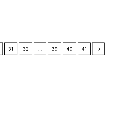
31
32
…
39
40
41
→