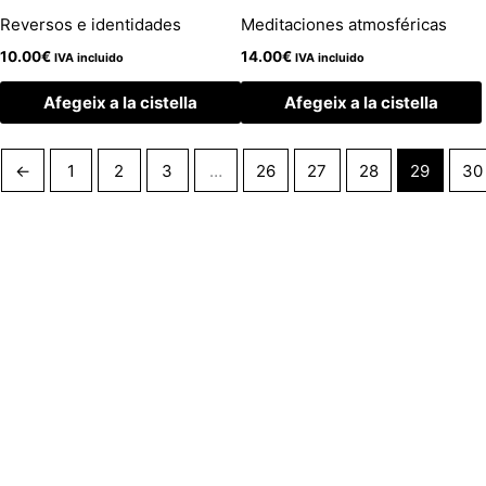
Reversos e identidades
Meditaciones atmosféricas
10.00
€
14.00
€
IVA incluido
IVA incluido
Afegeix a la cistella
Afegeix a la cistella
←
1
2
3
…
26
27
28
29
30