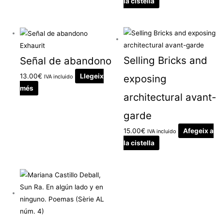
la cistella
Exhaurit
Selling Bricks and
Señal de abandono
13.00
€
Llegeix
exposing
IVA incluido
més
architectural avant-
garde
15.00
€
Afegeix a
IVA incluido
la cistella