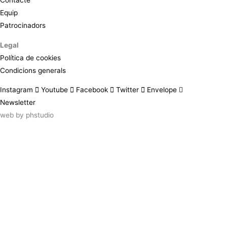
Equip
Patrocinadors
Legal
Política de cookies
Condicions generals
Instagram
Youtube
Facebook
Twitter
Envelope
Newsletter
web by
phstudio
Suscríbete al newsletter ArtsLibris
SUSCRIBIR
ArtsLibris in English