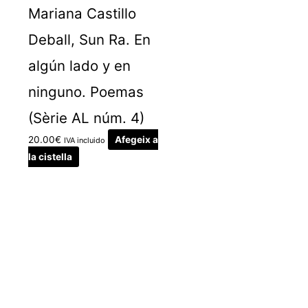
Mariana Castillo
Deball, Sun Ra. En
algún lado y en
ninguno. Poemas
(Sèrie AL núm. 4)
20.00
€
Afegeix a
IVA incluido
la cistella