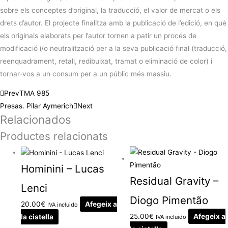
sobre els conceptes d’original, la traducció, el valor de mercat o els
drets d’autor. El projecte finalitza amb la publicació de l’edició, en què
els originals elaborats per l’autor tornen a patir un procés de
modificació i/o neutralització per a la seva publicació final (traducció,
reenquadrament, retall, redibuixat, tramat o eliminació de color) i
tornar-vos a un consum per a un públic més massiu.
Prev
TMA 985
Presas. Pilar Aymerich
Next
Relacionados
Productes relacionats
Hominini – Lucas
Residual Gravity –
Lenci
Diogo Pimentão
20.00
€
Afegeix a
IVA incluido
25.00
€
Afegeix a
la cistella
IVA incluido