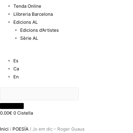
Tenda Online
Llibreria Barcelona
Edicions AL
Edicions d’Artistes
Sèrie AL
Es
Ca
En
0.00
€
0
Cistella
Inici
/
POESÍA
/ Jo em dic – Roger Guaus