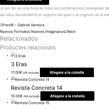
Jo em dic és una llista de totes les combinacions conegudes 
als seus descendents el cognom del pare o el cognom de la mar
Prev
W – Gabriel Ventura
Nuevos Formatos Nuevos Imaginarios
Next
Relacionados
Productes relacionats
3 Eras
17.00
€
Afegeix a la cistella
IVA incluido
Revista Concreta 14
10.00
€
Afegeix a la cistella
IVA incluido