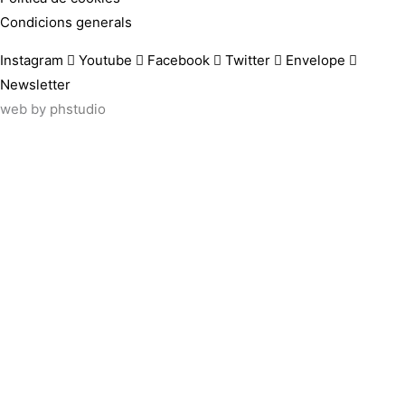
Condicions generals
Instagram
Youtube
Facebook
Twitter
Envelope
Newsletter
web by
phstudio
Suscríbete al newsletter ArtsLibris
SUSCRIBIR
ArtsLibris in English
will be available shortly
Els continguts de ArtsLibris en català 