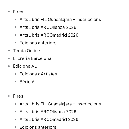
Vés
quantitat
al
de
Fires
contingut
Jo
ArtsLibris FIL Guadalajara – Inscripcions
em
ArtsLibris ARCOlisboa 2026
dic
ArtsLibris ARCOmadrid 2026
-
Edicions anteriors
Roger
Tenda Online
Guaus
Llibreria Barcelona
Edicions AL
Edicions d’Artistes
Sèrie AL
Fires
ArtsLibris FIL Guadalajara – Inscripcions
ArtsLibris ARCOlisboa 2026
ArtsLibris ARCOmadrid 2026
Edicions anteriors