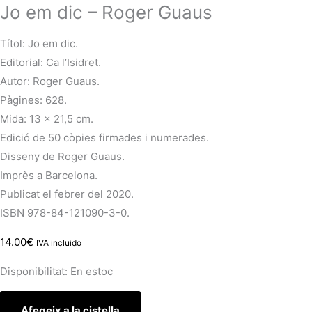
Jo em dic – Roger Guaus
Títol: Jo em dic.
Editorial: Ca l’Isidret.
Autor: Roger Guaus.
Pàgines: 628.
Mida: 13 x 21,5 cm.
Edició de 50 còpies firmades i numerades.
Disseny de Roger Guaus.
Imprès a Barcelona.
Publicat el febrer del 2020.
ISBN 978-84-121090-3-0.
14.00
€
IVA incluido
Disponibilitat:
En estoc
Afegeix a la cistella