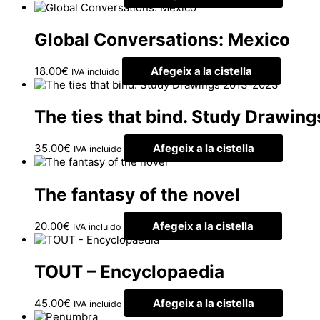
Global Conversations: Mexico
18.00
€
Afegeix a la cistella
IVA incluido
The ties that bind. Study Drawin
35.00
€
Afegeix a la cistella
IVA incluido
The fantasy of the novel
20.00
€
Afegeix a la cistella
IVA incluido
TOUT – Encyclopaedia
45.00
€
Afegeix a la cistella
IVA incluido