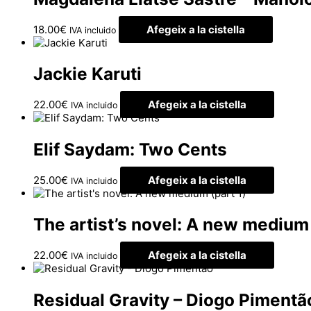
18.00
€
Afegeix a la cistella
IVA incluido
Jackie Karuti
22.00
€
Afegeix a la cistella
IVA incluido
Elif Saydam: Two Cents
25.00
€
Afegeix a la cistella
IVA incluido
The artist’s novel: A new medium 
22.00
€
Afegeix a la cistella
IVA incluido
Residual Gravity – Diogo Pimentã