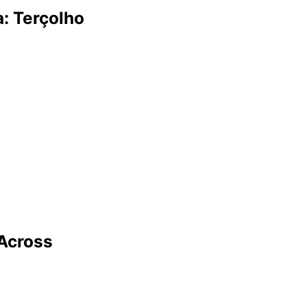
: Terçolho
 Across