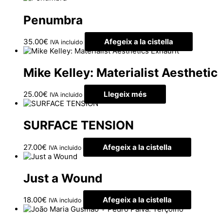
Penumbra
35.00
€
Afegeix a la cistella
IVA incluido
Exhaurit
Mike Kelley: Materialist Aestheti
25.00
€
Llegeix més
IVA incluido
SURFACE TENSION
27.00
€
Afegeix a la cistella
IVA incluido
Just a Wound
18.00
€
Afegeix a la cistella
IVA incluido