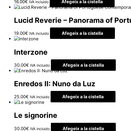
16.00
€
Afegeix a la cistella
IVA incluido
Lucid Reverie – Panorama of Por
19.00
€
Afegeix a la cistella
IVA incluido
Interzone
30.00
€
Afegeix a la cistella
IVA incluido
Enredos II: Nuno da Luz
25.00
€
Afegeix a la cistella
IVA incluido
Le signorine
30.00
€
Afegeix a la cistella
IVA incluido