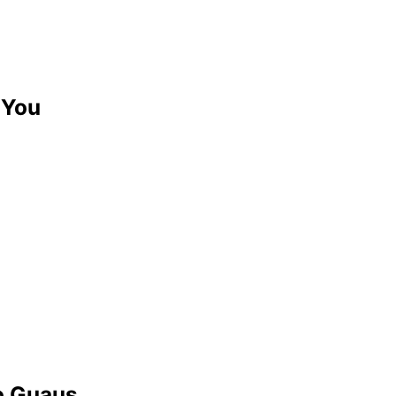
 You
o Guaus