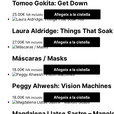
Tomoo Gokita: Get Down
25.00
€
Afegeix a la cistella
IVA incluido
Laura Aldridge: Things That Soak
27.00
€
Afegeix a la cistella
IVA incluido
Máscaras / Masks
18.00
€
Afegeix a la cistella
IVA incluido
Peggy Ahwesh: Vision Machines
18.00
€
Afegeix a la cistella
IVA incluido
Magdalena Llatse Sastre – Manol