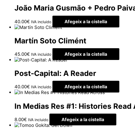
João Maria Gusmão + Pedro Paiva
40.00
€
Afegeix a la cistella
IVA incluido
Martín Soto Climént
45.00
€
Afegeix a la cistella
IVA incluido
Post-Capital: A Reader
40.00
€
Afegeix a la cistella
IVA incluido
In Medias Res #1: Histories Read
8.00
€
Afegeix a la cistella
IVA incluido