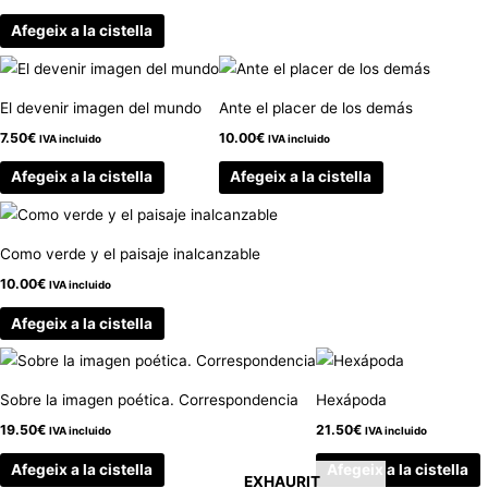
Afegeix a la cistella
El devenir imagen del mundo
Ante el placer de los demás
7.50
€
10.00
€
IVA incluido
IVA incluido
Afegeix a la cistella
Afegeix a la cistella
Como verde y el paisaje inalcanzable
10.00
€
IVA incluido
Afegeix a la cistella
Sobre la imagen poética. Correspondencia
Hexápoda
19.50
€
21.50
€
IVA incluido
IVA incluido
Afegeix a la cistella
Afegeix a la cistella
EXHAURIT