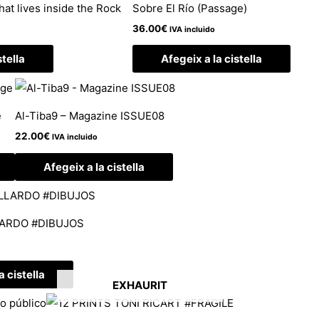
that lives inside the Rock
Sobre El Río (Passage)
36.00
€
IVA incluido
stella
Afegeix a la cistella
e
Al-Tiba9 – Magazine ISSUE08
22.00
€
IVA incluido
Afegeix a la cistella
LARDO #DIBUJOS
a cistella
EXHAURIT