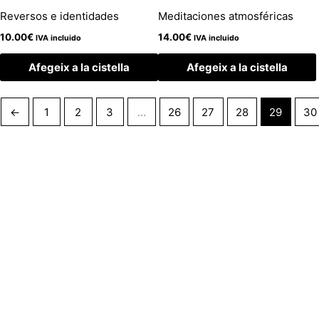
Reversos e identidades
Meditaciones atmosféricas
10.00
€
14.00
€
IVA incluido
IVA incluido
Afegeix a la cistella
Afegeix a la cistella
←
1
2
3
…
26
27
28
29
30