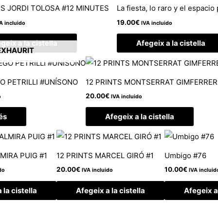
TS JORDI TOLOSA #12 MINUTES
La fiesta, lo raro y el espacio
19.00
€
A incluido
IVA incluido
geix a la cistella
Afegeix a la cistella
EXHAURIT
GO PETRILLI #UNÍSONO
12 PRINTS MONTSERRAT GIMFERRER
20.00
€
o
IVA incluido
és
Afegeix a la cistella
MIRA PUIG #1
12 PRINTS MARCEL GIRÓ #1
Umbigo #76
20.00
€
10.00
€
do
IVA incluido
IVA incluid
 la cistella
Afegeix a la cistella
Afegeix a 