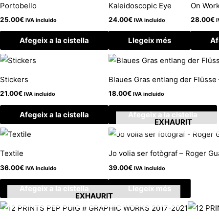
Portobello
Kaleidoscopic Eye
On Work
25.00
€
24.00
€
28.00
€
IVA incluido
IVA incluido
I
Afegeix a la cistella
Llegeix més
Af
Stickers
Blaues Gras entlang der Flüsse –
21.00
€
18.00
€
IVA incluido
IVA incluido
Afegeix a la cistella
Afegeix a la cistella
EXHAURIT
Textile
Jo volia ser fotògraf – Roger G
36.00
€
39.00
€
IVA incluido
IVA incluido
Afegeix a la cistella
Llegeix més
EXHAURIT