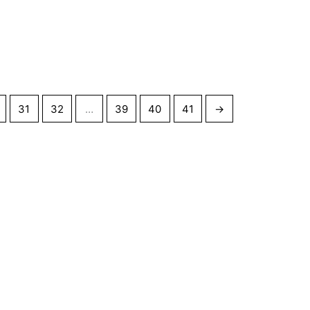
31
32
…
39
40
41
→