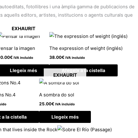
i autoeditats, fotollibres i una àmplia gamma de publicacions de
aquells editors, artistes, institucions o agents culturals que
EXHAURIT
ensar la imagen
The expression of weight (inglés)
0.00
€
38.00
€
IVA incluido
IVA incluido
Llegeix més
Afegeix a la cistella
EXHAURIT
ns No.4
A sombra do sol
25.00
€
uido
IVA incluido
a la cistella
Llegeix més