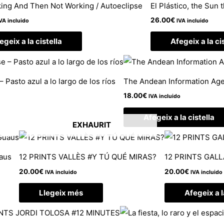
ing And Then Not Working / Autoeclipse
El Plástico, the Sun 
26.00
€
VA incluido
IVA incluido
egeix a la cistella
Afegeix a la ci
 Pasto azul a lo largo de los ríos
The Andean Information Ag
18.00
€
IVA incluido
Afegeix a la cistella
EXHAURIT
uaus
12 PRINTS VALLÈS #Y TÚ QUÉ MIRAS?
12 PRINTS GAL
20.00
€
20.00
€
IVA incluido
IVA incluido
Llegeix més
Afegeix a l