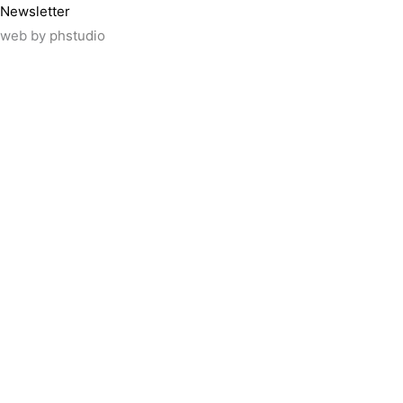
Newsletter
web by
phstudio
Suscríbete al newsletter ArtsLibris
SUSCRIBIR
ArtsLibris in English
will be available shortly
Els continguts de ArtsLibris en català 
Utilizamos cookies propias y de tercer
uso de todas las cookies pulsando el 
rechazar su uso.