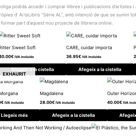
botiga podràs accedir i comprar llibres i publicacions d’artistes 
ies d’ ArtsLibris “Sèrie AL”, amb intenció de que se sumin tots 
 formar part d’aquest nou projecte de llibreria online.
Ritter Sweet Soft
CARE, cuidar importa
P
40.00
€
36.95
€
2
IVA incluido
IVA incluido
Afegeix a la cistella
Afegeix a la cistella
EXHAURIT
 Morgana
Magdalena
Outer Horizo
0
€
28.00
€
40.00
€
IVA incluido
IVA incluido
IVA incl
Llegeix més
Afegeix a la cistella
Afegeix 