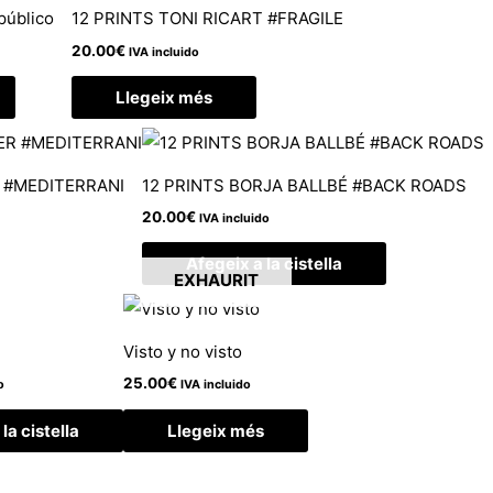
 público
12 PRINTS TONI RICART #FRAGILE
20.00
€
IVA incluido
Llegeix més
 #MEDITERRANI
12 PRINTS BORJA BALLBÉ #BACK ROADS
20.00
€
IVA incluido
Afegeix a la cistella
EXHAURIT
Visto y no visto
25.00
€
o
IVA incluido
la cistella
Llegeix més