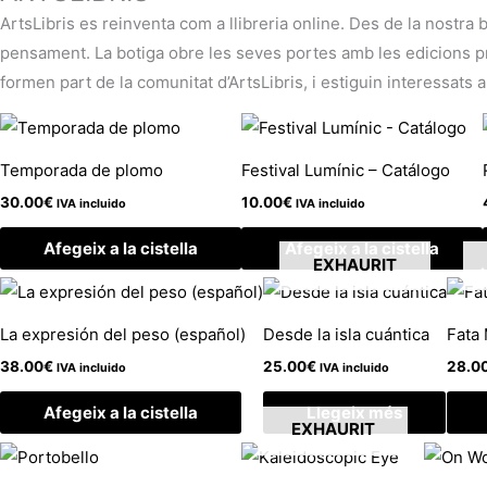
ArtsLibris es reinventa com a llibreria online. Des de la nostra 
pensament. La botiga obre les seves portes amb les edicions pròp
formen part de la comunitat d’ArtsLibris, i estiguin interessats a
Temporada de plomo
Festival Lumínic – Catálogo
30.00
€
10.00
€
IVA incluido
IVA incluido
Afegeix a la cistella
Afegeix a la cistella
EXHAURIT
La expresión del peso (español)
Desde la isla cuántica
Fata
38.00
€
25.00
€
28.0
IVA incluido
IVA incluido
Afegeix a la cistella
Llegeix més
EXHAURIT