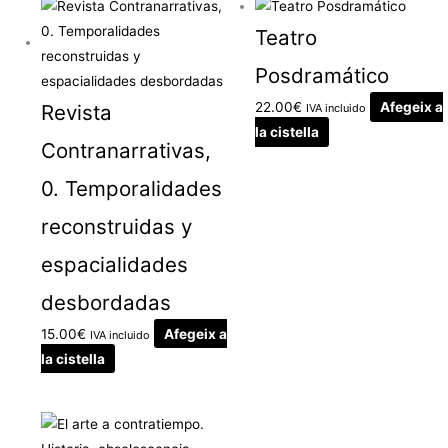
Teatro
Posdramático
22.00
€
Afegeix a
Revista
IVA incluido
la cistella
Contranarrativas,
0. Temporalidades
reconstruidas y
espacialidades
desbordadas
15.00
€
Afegeix a
IVA incluido
la cistella