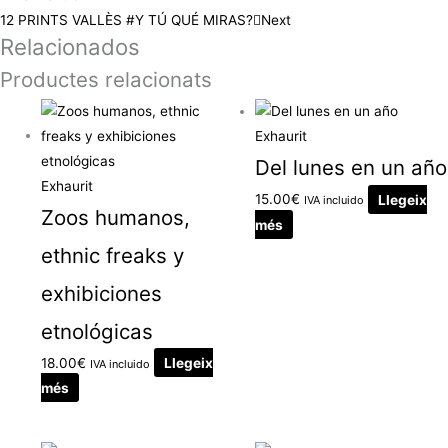
12 PRINTS VALLÈS #Y TÚ QUÉ MIRAS?
Next
Relacionados
Productes relacionats
Exhaurit
Del lunes en un año
Exhaurit
15.00
€
Llegeix
IVA incluido
Zoos humanos,
més
ethnic freaks y
exhibiciones
etnológicas
18.00
€
Llegeix
IVA incluido
més