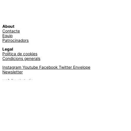
About
Contacte
Equip
Patrocinadors
Legal
Política de cookies
Condicions generals
Instagram
Youtube
Facebook
Twitter
Envelope
Newsletter
web by
phstudio
Suscríbete al newsletter ArtsLibris
SUSCRIBIR