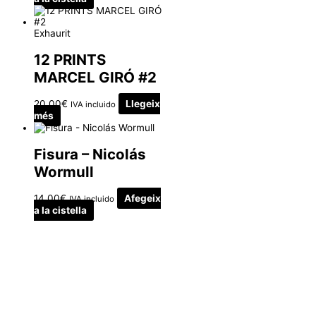
Exhaurit
12 PRINTS
MARCEL GIRÓ #2
20.00
€
Llegeix
IVA incluido
més
Fisura – Nicolás
Wormull
14.00
€
Afegeix
IVA incluido
a la cistella