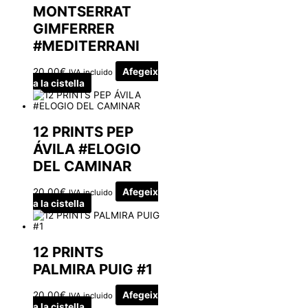
MONTSERRAT
GIMFERRER
#MEDITERRANI
20.00
€
Afegeix
IVA incluido
a la cistella
12 PRINTS PEP
ÁVILA #ELOGIO
DEL CAMINAR
20.00
€
Afegeix
IVA incluido
a la cistella
12 PRINTS
PALMIRA PUIG #1
20.00
€
Afegeix
IVA incluido
a la cistella