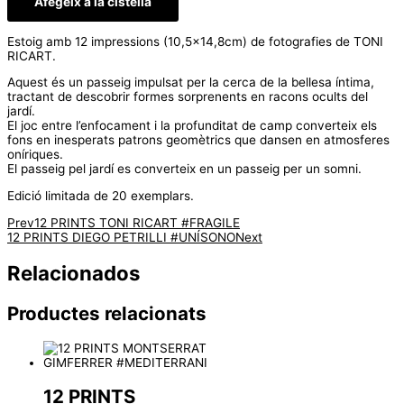
Afegeix a la cistella
Estoig amb 12 impressions (10,5×14,8cm) de fotografies de TONI
RICART.
Aquest és un passeig impulsat per la cerca de la bellesa íntima,
tractant de descobrir formes sorprenents en racons ocults del
jardí.
El joc entre l’enfocament i la profunditat de camp converteix els
fons en inesperats patrons geomètrics que dansen en atmosferes
oníriques.
El passeig pel jardí es converteix en un passeig per un somni.
Edició limitada de 20 exemplars.
Prev
12 PRINTS TONI RICART #FRAGILE
12 PRINTS DIEGO PETRILLI #UNÍSONO
Next
Relacionados
Productes relacionats
12 PRINTS