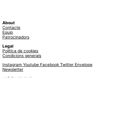
About
Contacte
Equip
Patrocinadors
Legal
Política de cookies
Condicions generals
Instagram
Youtube
Facebook
Twitter
Envelope
Newsletter
web by
phstudio
Suscríbete al newsletter ArtsLibris
SUSCRIBIR
ArtsLibris in English