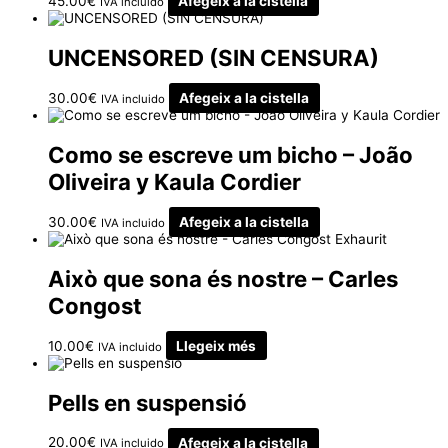
45.00
€
Afegeix a la cistella
IVA incluido
UNCENSORED (SIN CENSURA)
30.00
€
Afegeix a la cistella
IVA incluido
Como se escreve um bicho – João
Oliveira y Kaula Cordier
30.00
€
Afegeix a la cistella
IVA incluido
Exhaurit
Això que sona és nostre – Carles
Congost
10.00
€
Llegeix més
IVA incluido
Pells en suspensió
20.00
€
Afegeix a la cistella
IVA incluido