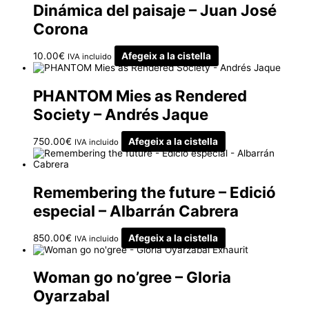
Dinámica del paisaje – Juan José
Corona
10.00
€
Afegeix a la cistella
IVA incluido
PHANTOM Mies as Rendered
Society – Andrés Jaque
750.00
€
Afegeix a la cistella
IVA incluido
Remembering the future – Edició
especial – Albarrán Cabrera
850.00
€
Afegeix a la cistella
IVA incluido
Exhaurit
Woman go no’gree – Gloria
Oyarzabal