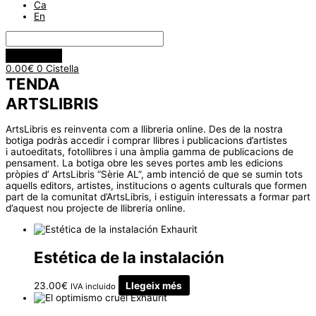
Ca
En
0.00
€
0
Cistella
TENDA
ARTSLIBRIS
ArtsLibris es reinventa com a llibreria online. Des de la nostra
botiga podràs accedir i comprar llibres i publicacions d’artistes
i autoeditats, fotollibres i una àmplia gamma de publicacions de
pensament. La botiga obre les seves portes amb les edicions
pròpies d’ ArtsLibris “Sèrie AL”, amb intenció de que se sumin tots
aquells editors, artistes, institucions o agents culturals que formen
part de la comunitat d’ArtsLibris, i estiguin interessats a formar part
d’aquest nou projecte de llibreria online.
Exhaurit
Estética de la instalación
23.00
€
Llegeix més
IVA incluido
Exhaurit