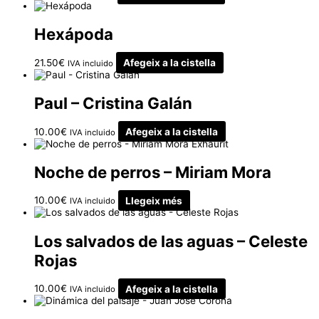
Hexápoda
21.50
€
Afegeix a la cistella
IVA incluido
Paul – Cristina Galán
10.00
€
Afegeix a la cistella
IVA incluido
Exhaurit
Noche de perros – Miriam Mora
10.00
€
Llegeix més
IVA incluido
Los salvados de las aguas – Celeste
Rojas
10.00
€
Afegeix a la cistella
IVA incluido