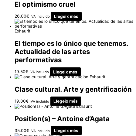
El optimismo cruel
26.00
€
Llegeix més
IVA incluido
Exhaurit
El tiempo es lo único que tenemos.
Actualidad de las artes
performativas
19.50
€
Llegeix més
IVA incluido
Exhaurit
Clase cultural. Arte y gentrificación
19.00
€
Llegeix més
IVA incluido
Exhaurit
Position(s) – Antoine d’Agata
35.00
€
Llegeix més
IVA incluido