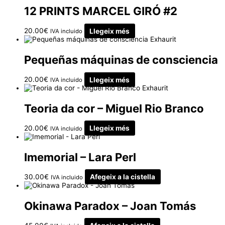
12 PRINTS MARCEL GIRÓ #2
20.00
€
Llegeix més
IVA incluido
Exhaurit
Pequeñas máquinas de consciencia
20.00
€
Llegeix més
IVA incluido
Exhaurit
Teoria da cor – Miguel Rio Branco
20.00
€
Llegeix més
IVA incluido
Imemorial – Lara Perl
30.00
€
Afegeix a la cistella
IVA incluido
Okinawa Paradox – Joan Tomás