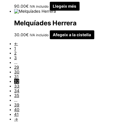
90.00
€
Llegeix més
IVA incluido
Melquíades Herrera
30.00
€
Afegeix a la cistella
IVA incluido
←
1
2
3
…
29
30
31
32
33
34
35
…
39
40
41
→