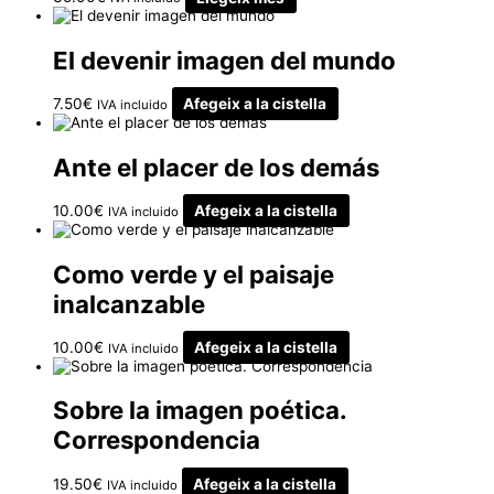
El devenir imagen del mundo
7.50
€
Afegeix a la cistella
IVA incluido
Ante el placer de los demás
10.00
€
Afegeix a la cistella
IVA incluido
Como verde y el paisaje
inalcanzable
10.00
€
Afegeix a la cistella
IVA incluido
Sobre la imagen poética.
Correspondencia
19.50
€
Afegeix a la cistella
IVA incluido