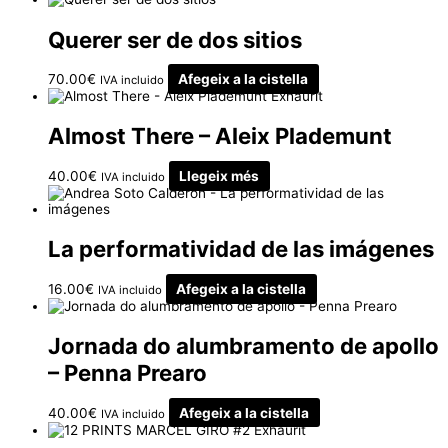
Querer ser de dos sitios
70.00
€
Afegeix a la cistella
IVA incluido
Exhaurit
Almost There – Aleix Plademunt
40.00
€
Llegeix més
IVA incluido
La performatividad de las imágenes
16.00
€
Afegeix a la cistella
IVA incluido
Jornada do alumbramento de apollo
– Penna Prearo
40.00
€
Afegeix a la cistella
IVA incluido
Exhaurit