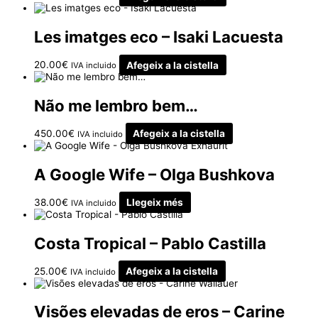
Les imatges eco – Isaki Lacuesta
20.00
€
Afegeix a la cistella
IVA incluido
Não me lembro bem…
450.00
€
Afegeix a la cistella
IVA incluido
Exhaurit
A Google Wife – Olga Bushkova
38.00
€
Llegeix més
IVA incluido
Costa Tropical – Pablo Castilla
25.00
€
Afegeix a la cistella
IVA incluido
Visões elevadas de eros – Carine