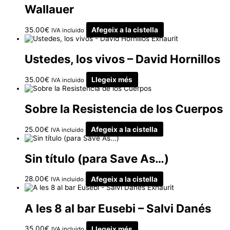
Wallauer
35.00
€
Afegeix a la cistella
IVA incluido
Exhaurit
Ustedes, los vivos – David Hornillos
35.00
€
Llegeix més
IVA incluido
Sobre la Resistencia de los Cuerpos
25.00
€
Afegeix a la cistella
IVA incluido
Sin título (para Save As…)
28.00
€
Afegeix a la cistella
IVA incluido
Exhaurit
A les 8 al bar Eusebi – Salvi Danés
35.00
€
Llegeix més
IVA incluido