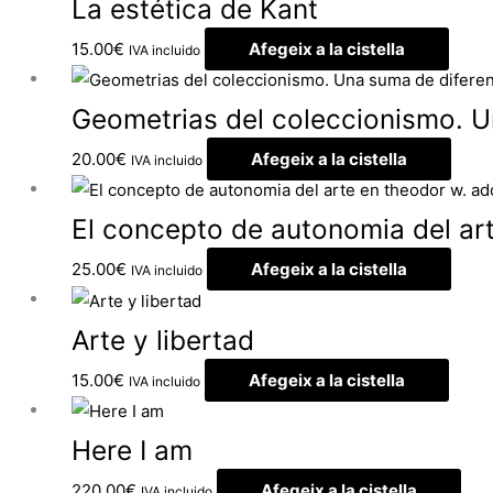
La estética de Kant
15.00
€
Afegeix a la cistella
IVA incluido
Geometrias del coleccionismo. U
20.00
€
Afegeix a la cistella
IVA incluido
El concepto de autonomia del ar
25.00
€
Afegeix a la cistella
IVA incluido
Arte y libertad
15.00
€
Afegeix a la cistella
IVA incluido
Here I am
220.00
€
Afegeix a la cistella
IVA incluido