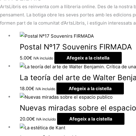
ArtsLibris es reinventa com a llibreria online. Des de la nostra 
pensament. La botiga obre les seves portes amb les edicions pròp
formen part de la comunitat d’ArtsLibris, i estiguin interessats a
Postal Nº17 Souvenirs FIRMADA
5.00
€
Afegeix a la cistella
IVA incluido
La teoría del arte de Walter Benj
18.00
€
Afegeix a la cistella
IVA incluido
Nuevas miradas sobre el espacio
20.00
€
Afegeix a la cistella
IVA incluido