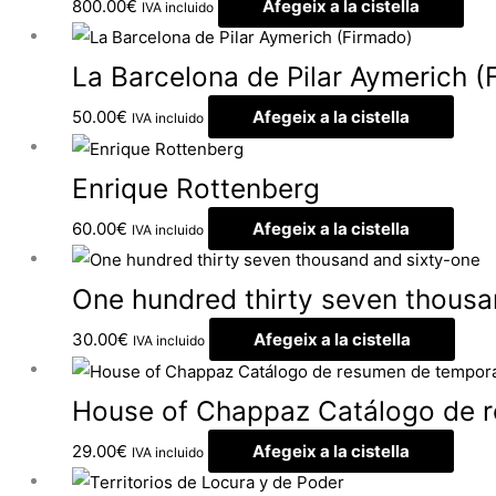
800.00
€
Afegeix a la cistella
IVA incluido
La Barcelona de Pilar Aymerich (
50.00
€
Afegeix a la cistella
IVA incluido
Enrique Rottenberg
60.00
€
Afegeix a la cistella
IVA incluido
One hundred thirty seven thousa
30.00
€
Afegeix a la cistella
IVA incluido
House of Chappaz Catálogo de 
29.00
€
Afegeix a la cistella
IVA incluido