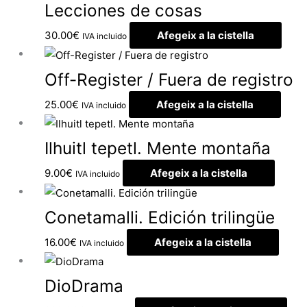
Lecciones de cosas
30.00
€
Afegeix a la cistella
IVA incluido
Off-Register / Fuera de registro
25.00
€
Afegeix a la cistella
IVA incluido
Ilhuitl tepetl. Mente montaña
9.00
€
Afegeix a la cistella
IVA incluido
Conetamalli. Edición trilingüe
16.00
€
Afegeix a la cistella
IVA incluido
DioDrama