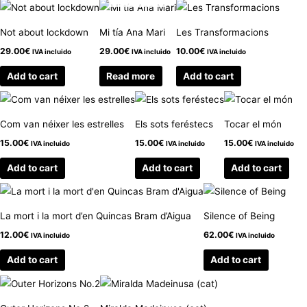
Not about lockdown
Mi tía Ana Mari
Les Transformacions
29.00
€
29.00
€
10.00
€
IVA incluido
IVA incluido
IVA incluido
Add to cart
Read more
Add to cart
Com van néixer les estrelles
Els sots feréstecs
Tocar el món
15.00
€
15.00
€
15.00
€
IVA incluido
IVA incluido
IVA incluido
Add to cart
Add to cart
Add to cart
La mort i la mort d’en Quincas Bram d’Aigua
Silence of Being
12.00
€
62.00
€
IVA incluido
IVA incluido
Add to cart
Add to cart