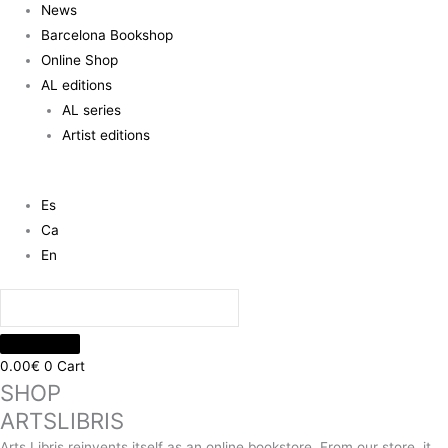
News
Barcelona Bookshop
Online Shop
AL editions
AL series
Artist editions
Es
Ca
En
0.00
€
0
Cart
SHOP
ARTSLIBRIS
Arts Libris reinvents itself as an online bookstore. From our store, it