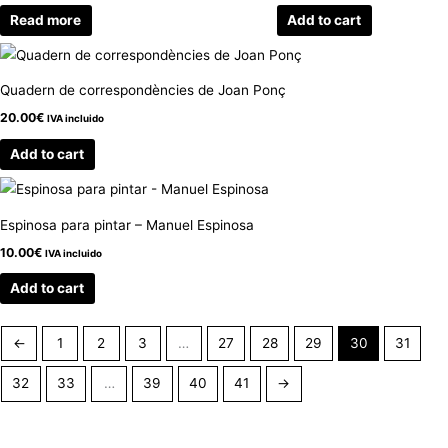
Read more
Add to cart
Quadern de correspondències de Joan Ponç
20.00
€
IVA incluido
Add to cart
Espinosa para pintar – Manuel Espinosa
10.00
€
IVA incluido
Add to cart
←
1
2
3
…
27
28
29
30
31
32
33
…
39
40
41
→