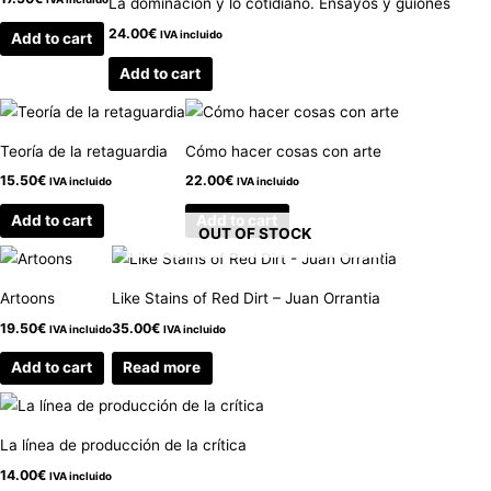
La dominación y lo cotidiano. Ensayos y guiones
24.00
€
IVA incluido
Add to cart
Add to cart
Teoría de la retaguardia
Cómo hacer cosas con arte
15.50
€
22.00
€
IVA incluido
IVA incluido
Add to cart
Add to cart
OUT OF STOCK
Artoons
Like Stains of Red Dirt – Juan Orrantia
19.50
€
35.00
€
IVA incluido
IVA incluido
Add to cart
Read more
La línea de producción de la crítica
14.00
€
IVA incluido