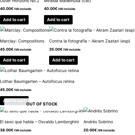
Outer Horizons No.2
Miralda Madeinusa (cat)
40.00
€
40.00
€
IVA incluido
IVA incluido
Add to cart
Add to cart
Marclay: Compositions
Contra la fotografía – Akram Zaatari (esp)
45.00
€
35.00
€
IVA incluido
IVA incluido
Add to cart
Add to cart
Lothar Baumgarten – Autofocus retina
45.00
€
IVA incluido
Add to cart
OUT OF STOCK
El sexo que habla – Osvaldo Lamborghini
Andrés Sobrino
38.00
€
20.00
€
IVA incluido
IVA incluido