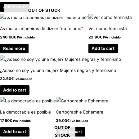
Add to cart
OUT OF STOCK
As muitas maneiras de dizser “eu te amo”
Ver como feminista
240.00
€
22.90
€
IVA incluido
IVA incluido
Read more
Add to cart
¿Acaso no soy yo una mujer? Mujeres negras y feminismo
22.50
€
IVA incluido
Add to cart
La democracia es posible
Cartographie Ephemere
17.50
€
39.00
€
IVA incluido
IVA incluido
OUT OF
Add to cart
Add to cart
STOCK