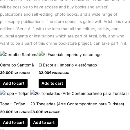
will be possible to have access and buy books and artists’
publications and self-editing, photo books, and a wide range of
philosophy publications. The store opens its gates with ArtsLibris own
editions “Serie AL”, with the idea that all the editors, artists, and
cultural agents or institutions which are part of ArtsLibris, and who
want to be a part of this online bookstore project, can take part in it.
Cerralbo Santomà
El Escorial: Imperio y estómago
39.00
€
32.00
€
IVA incluido
IVA incluido
Add to cart
Add to cart
Tope – Tofjan
20 Toneladas (Arte Contemporáneo para Turistas)
20.00
€
28.00
€
IVA incluido
IVA incluido
Add to cart
Add to cart