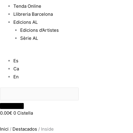
Tenda Online
Llibreria Barcelona
Edicions AL
Edicions d’Artistes
Sèrie AL
Es
Ca
En
0.00
€
0
Cistella
Inici
/
Destacados
/ Inside