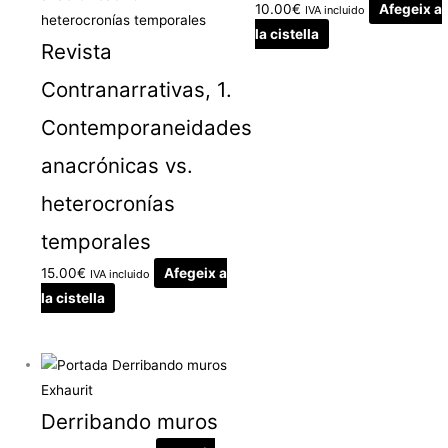
10.00
€
Afegeix a
IVA incluido
la cistella
Revista
Contranarrativas, 1.
Contemporaneidades
anacrónicas vs.
heterocronías
temporales
15.00
€
Afegeix a
IVA incluido
la cistella
Exhaurit
Derribando muros