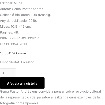
Editorial: Muga.
Autora:
Gema Pastor Andrés.
Col·lecció Biblioteca LUR d’Assaig.
Any de publicació: 2019.
Mides: 10,5 x 15 cm.
Pàgines: 48.
ISBN: 978-84-09-13981-1.
DL: BI-1354-2019.
10.00
€
IVA incluido
Disponibilitat:
En estoc
Afegeix a la cistella
Gema Pastor Andrés
ens convida a pensar sobre l’evolució cultural
de la representació i del paisatge analitzant alguns exemples de la
fotografia contemporània.