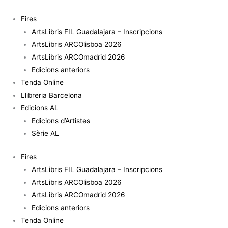
Vés
quantitat
al
de
Fires
contingut
Como
ArtsLibris FIL Guadalajara – Inscripcions
verde
ArtsLibris ARCOlisboa 2026
y
ArtsLibris ARCOmadrid 2026
el
Edicions anteriors
paisaje
Tenda Online
inalcanzable
Llibreria Barcelona
Edicions AL
Edicions d’Artistes
Sèrie AL
Fires
ArtsLibris FIL Guadalajara – Inscripcions
ArtsLibris ARCOlisboa 2026
ArtsLibris ARCOmadrid 2026
Edicions anteriors
Tenda Online