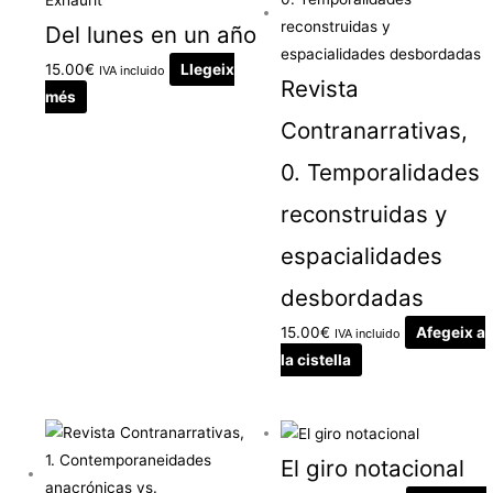
Del lunes en un año
15.00
€
Llegeix
IVA incluido
Revista
més
Contranarrativas,
0. Temporalidades
reconstruidas y
espacialidades
desbordadas
15.00
€
Afegeix a
IVA incluido
la cistella
El giro notacional