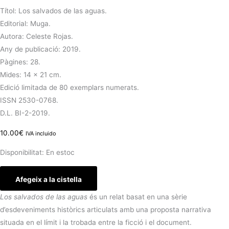
Títol: Los salvados de las aguas.
Editorial: Muga.
Autora:
Celeste Rojas.
Any de publicació: 2019.
Pàgines: 28.
Mides: 14 × 21 cm.
Edició limitada de 80 exemplars numerats.
ISSN 2530-0768.
D.L. BI-2-2019.
10.00
€
IVA incluido
Disponibilitat:
En estoc
Afegeix a la cistella
Los salvados de las aguas
és un relat basat en una sèrie
d’esdeveniments històrics articulats amb una proposta narrativa
situada en el límit i la trobada entre la ficció i el document.