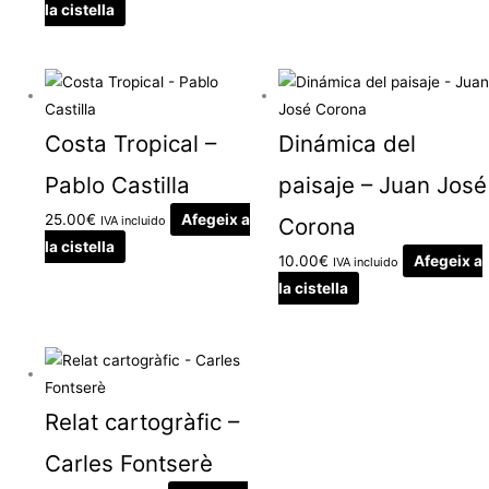
la cistella
Costa Tropical –
Dinámica del
Pablo Castilla
paisaje – Juan José
25.00
€
Afegeix a
IVA incluido
Corona
la cistella
10.00
€
Afegeix a
IVA incluido
la cistella
Relat cartogràfic –
Carles Fontserè