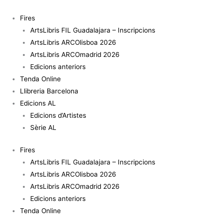
Vés
quantitat
al
de
Fires
contingut
Los
ArtsLibris FIL Guadalajara – Inscripcions
salvados
ArtsLibris ARCOlisboa 2026
de
ArtsLibris ARCOmadrid 2026
las
Edicions anteriors
aguas
Tenda Online
-
Llibreria Barcelona
Celeste
Edicions AL
Rojas
Edicions d’Artistes
Sèrie AL
Fires
ArtsLibris FIL Guadalajara – Inscripcions
ArtsLibris ARCOlisboa 2026
ArtsLibris ARCOmadrid 2026
Edicions anteriors
Tenda Online