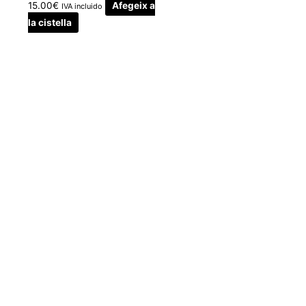
15.00
€
Afegeix a
IVA incluido
la cistella