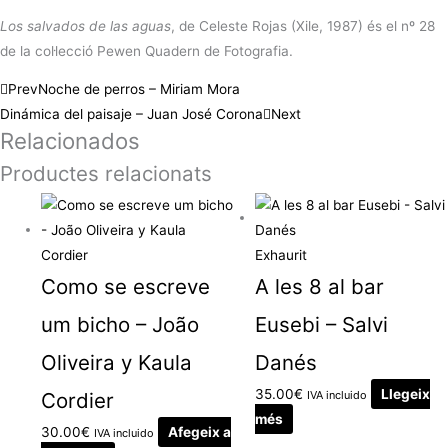
Los salvados de las aguas
, de Celeste Rojas (Xile, 1987) és el nº 28
de la col·lecció Pewen Quadern de Fotografia.
Prev
Noche de perros – Miriam Mora
Dinámica del paisaje – Juan José Corona
Next
Relacionados
Productes relacionats
Exhaurit
Como se escreve
A les 8 al bar
um bicho – João
Eusebi – Salvi
Oliveira y Kaula
Danés
35.00
€
Llegeix
Cordier
IVA incluido
més
30.00
€
Afegeix a
IVA incluido