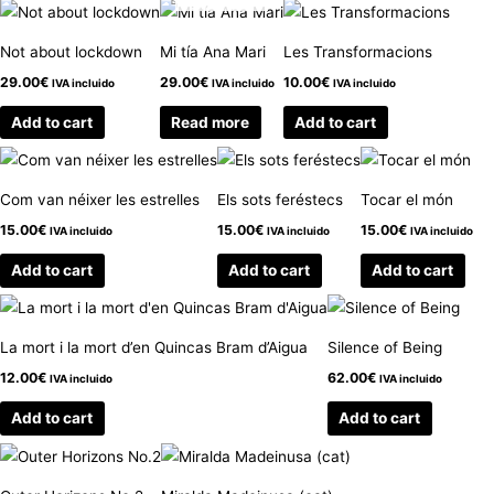
Not about lockdown
Mi tía Ana Mari
Les Transformacions
29.00
€
29.00
€
10.00
€
IVA incluido
IVA incluido
IVA incluido
Add to cart
Read more
Add to cart
Com van néixer les estrelles
Els sots feréstecs
Tocar el món
15.00
€
15.00
€
15.00
€
IVA incluido
IVA incluido
IVA incluido
Add to cart
Add to cart
Add to cart
La mort i la mort d’en Quincas Bram d’Aigua
Silence of Being
12.00
€
62.00
€
IVA incluido
IVA incluido
Add to cart
Add to cart