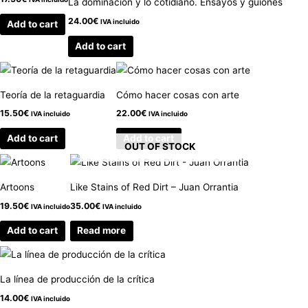
La dominación y lo cotidiano. Ensayos y guiones
24.00
€
IVA incluido
Add to cart
Add to cart
Teoría de la retaguardia
Cómo hacer cosas con arte
15.50
€
22.00
€
IVA incluido
IVA incluido
Add to cart
Add to cart
OUT OF STOCK
Artoons
Like Stains of Red Dirt – Juan Orrantia
19.50
€
35.00
€
IVA incluido
IVA incluido
Add to cart
Read more
La línea de producción de la crítica
14.00
€
IVA incluido