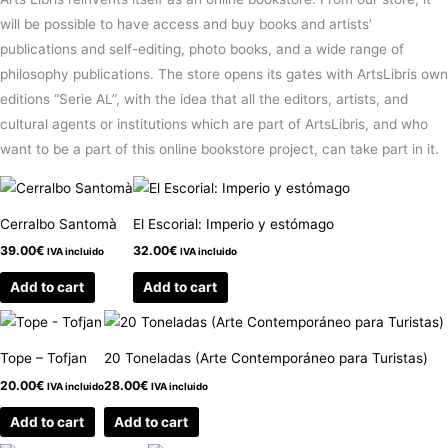
will be possible to have access and buy books and artists’
publications and self-editing, photo books, and a wide range of
philosophy publications. The store opens its gates with ArtsLibris own
editions “Serie AL”, with the idea that all the editors, artists, and
cultural agents or institutions which are part of ArtsLibris, and who
want to be a part of this online bookstore project, can take part in it.
Cerralbo Santomà
El Escorial: Imperio y estómago
39.00
€
32.00
€
IVA incluido
IVA incluido
Add to cart
Add to cart
Tope – Tofjan
20 Toneladas (Arte Contemporáneo para Turistas)
20.00
€
28.00
€
IVA incluido
IVA incluido
Add to cart
Add to cart