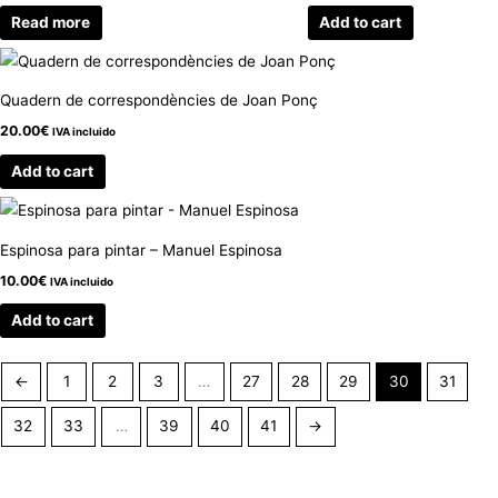
Read more
Add to cart
Quadern de correspondències de Joan Ponç
20.00
€
IVA incluido
Add to cart
Espinosa para pintar – Manuel Espinosa
10.00
€
IVA incluido
Add to cart
←
1
2
3
…
27
28
29
30
31
32
33
…
39
40
41
→