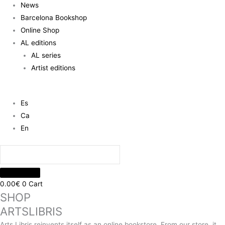
News
Barcelona Bookshop
Online Shop
AL editions
AL series
Artist editions
Es
Ca
En
0.00
€
0
Cart
SHOP
ARTSLIBRIS
Arts Libris reinvents itself as an online bookstore. From our store, it