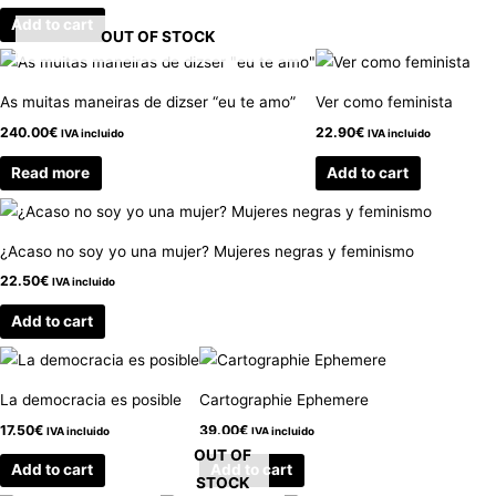
Add to cart
OUT OF STOCK
As muitas maneiras de dizser “eu te amo”
Ver como feminista
240.00
€
22.90
€
IVA incluido
IVA incluido
Read more
Add to cart
¿Acaso no soy yo una mujer? Mujeres negras y feminismo
22.50
€
IVA incluido
Add to cart
La democracia es posible
Cartographie Ephemere
17.50
€
39.00
€
IVA incluido
IVA incluido
OUT OF
Add to cart
Add to cart
STOCK