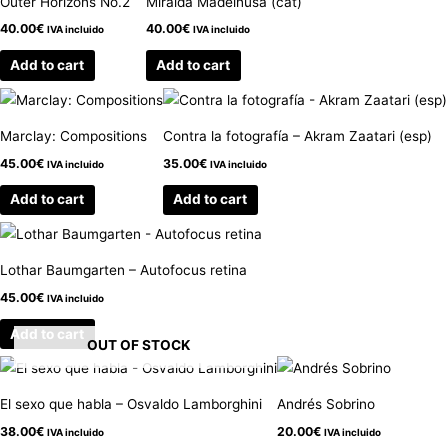
Outer Horizons No.2
Miralda Madeinusa (cat)
40.00
€
40.00
€
IVA incluido
IVA incluido
Add to cart
Add to cart
Marclay: Compositions
Contra la fotografía – Akram Zaatari (esp)
45.00
€
35.00
€
IVA incluido
IVA incluido
Add to cart
Add to cart
Lothar Baumgarten – Autofocus retina
45.00
€
IVA incluido
Add to cart
OUT OF STOCK
El sexo que habla – Osvaldo Lamborghini
Andrés Sobrino
38.00
€
20.00
€
IVA incluido
IVA incluido