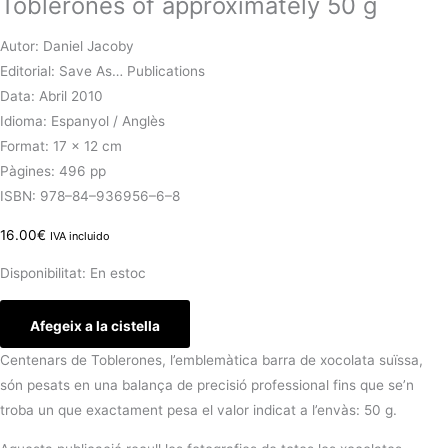
Toblerones of approximately 50 g
Autor: Daniel Jacoby
Editorial: Save As… Publications
Data: Abril 2010
Idioma: Espanyol / Anglès
Format: 17 x 12 cm
Pàgines: 496 pp
ISBN: 978–84–936956–6–8
16.00
€
IVA incluido
Disponibilitat:
En estoc
Afegeix a la cistella
Centenars de Toblerones, l’emblemàtica barra de xocolata suïssa,
són pesats en una balança de precisió professional fins que se’n
troba un que exactament pesa el valor indicat a l’envàs: 50 g.