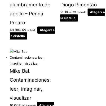
alumbramento de
Diogo Pimentão
25.00
€
Afegeix a
apollo – Penna
IVA incluido
la cistella
Prearo
40.00
€
Afegeix a
IVA incluido
la cistella
Mike Bal.
Contaminaciones:
leer, imaginar,
visualizar
10.00
€
Afegeix a
IVA incluido