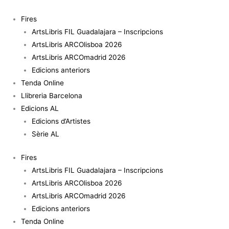
Vés
quantitat
al
de
Fires
contingut
One
ArtsLibris FIL Guadalajara – Inscripcions
Toblerone
ArtsLibris ARCOlisboa 2026
of
ArtsLibris ARCOmadrid 2026
exactly
Edicions anteriors
50
Tenda Online
g
Llibreria Barcelona
and
Edicions AL
491
Edicions d’Artistes
Toblerones
Sèrie AL
of
Fires
approximately
ArtsLibris FIL Guadalajara – Inscripcions
50
ArtsLibris ARCOlisboa 2026
g
ArtsLibris ARCOmadrid 2026
Edicions anteriors
Tenda Online