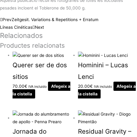
Aquesta publicació recull les fotografies de totes les xocolates
pesades incloent el Toblerone de 50,000 g.
Prev
Zeitgesit. Variations & Repetitions + Erratum
Líneas Cinéticas
Next
Relacionados
Productes relacionats
Querer ser de dos
Hominini – Lucas
sitios
Lenci
70.00
€
Afegeix a
20.00
€
Afegeix a
IVA incluido
IVA incluido
la cistella
la cistella
Jornada do
Residual Gravity –