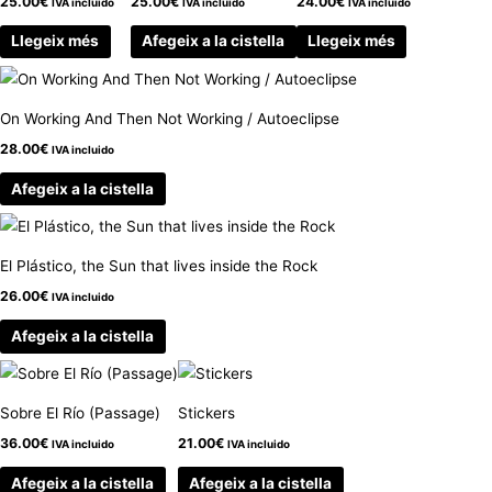
25.00
€
25.00
€
24.00
€
IVA incluido
IVA incluido
IVA incluido
Llegeix més
Afegeix a la cistella
Llegeix més
On Working And Then Not Working / Autoeclipse
28.00
€
IVA incluido
Afegeix a la cistella
El Plástico, the Sun that lives inside the Rock
26.00
€
IVA incluido
Afegeix a la cistella
Sobre El Río (Passage)
Stickers
36.00
€
21.00
€
IVA incluido
IVA incluido
Afegeix a la cistella
Afegeix a la cistella