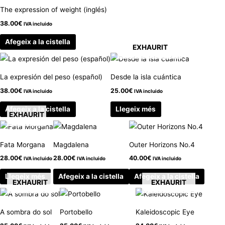
The expression of weight (inglés)
38.00
€
IVA incluido
Afegeix a la cistella
EXHAURIT
La expresión del peso (español)
Desde la isla cuántica
38.00
€
25.00
€
IVA incluido
IVA incluido
Afegeix a la cistella
Llegeix més
EXHAURIT
Fata Morgana
Magdalena
Outer Horizons No.4
28.00
€
28.00
€
40.00
€
IVA incluido
IVA incluido
IVA incluido
Llegeix més
Afegeix a la cistella
Afegeix a la cistella
EXHAURIT
EXHAURIT
A sombra do sol
Portobello
Kaleidoscopic Eye