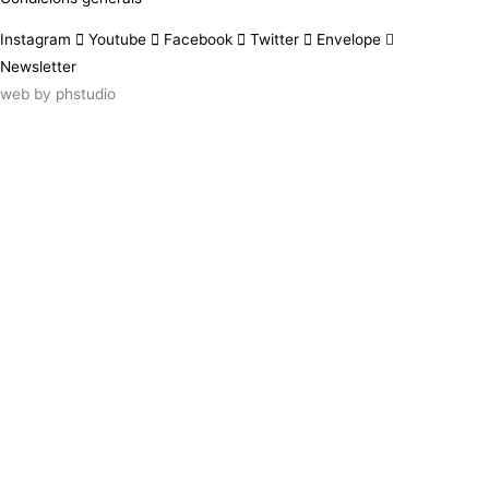
Instagram
Youtube
Facebook
Twitter
Envelope
Newsletter
web by
phstudio
Suscríbete al newsletter ArtsLibris
SUSCRIBIR
ArtsLibris in English
will be available shortly
Els continguts de ArtsLibris en català
estaran disponibles en breu
Utilizamos cookies propias y de terceros
para analizar el uso que haces de nuestro