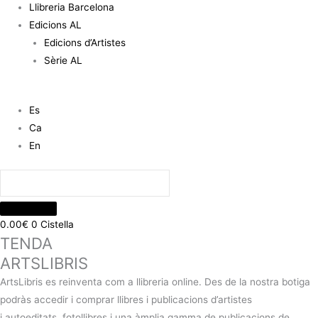
Llibreria Barcelona
Edicions AL
Edicions d’Artistes
Sèrie AL
Es
Ca
En
0.00
€
0
Cistella
TENDA
ARTSLIBRIS
ArtsLibris es reinventa com a llibreria online. Des de la nostra botiga
podràs accedir i comprar llibres i publicacions d’artistes
i autoeditats, fotollibres i una àmplia gamma de publicacions de