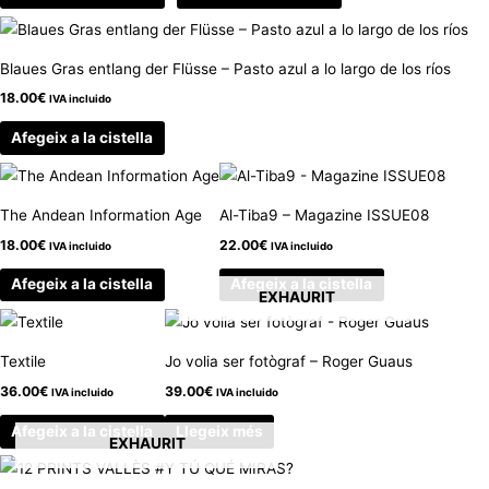
Blaues Gras entlang der Flüsse – Pasto azul a lo largo de los ríos
18.00
€
IVA incluido
Afegeix a la cistella
The Andean Information Age
Al-Tiba9 – Magazine ISSUE08
18.00
€
22.00
€
IVA incluido
IVA incluido
Afegeix a la cistella
Afegeix a la cistella
EXHAURIT
Textile
Jo volia ser fotògraf – Roger Guaus
36.00
€
39.00
€
IVA incluido
IVA incluido
Afegeix a la cistella
Llegeix més
EXHAURIT