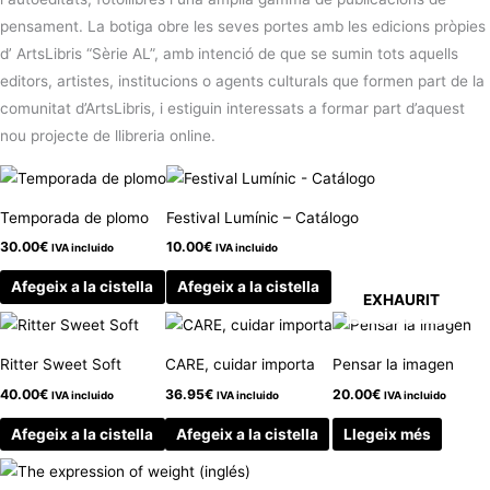
pensament. La botiga obre les seves portes amb les edicions pròpies
d’ ArtsLibris “Sèrie AL”, amb intenció de que se sumin tots aquells
editors, artistes, institucions o agents culturals que formen part de la
comunitat d’ArtsLibris, i estiguin interessats a formar part d’aquest
nou projecte de llibreria online.
Temporada de plomo
Festival Lumínic – Catálogo
30.00
€
10.00
€
IVA incluido
IVA incluido
Afegeix a la cistella
Afegeix a la cistella
EXHAURIT
Ritter Sweet Soft
CARE, cuidar importa
Pensar la imagen
40.00
€
36.95
€
20.00
€
IVA incluido
IVA incluido
IVA incluido
Afegeix a la cistella
Afegeix a la cistella
Llegeix més