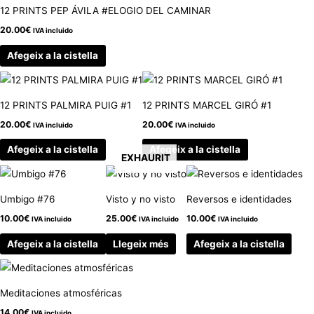
12 PRINTS PEP ÁVILA #ELOGIO DEL CAMINAR
20.00
€
IVA incluido
Afegeix a la cistella
12 PRINTS PALMIRA PUIG #1
12 PRINTS MARCEL GIRÓ #1
20.00
€
20.00
€
IVA incluido
IVA incluido
Afegeix a la cistella
Afegeix a la cistella
EXHAURIT
Umbigo #76
Visto y no visto
Reversos e identidades
10.00
€
25.00
€
10.00
€
IVA incluido
IVA incluido
IVA incluido
Afegeix a la cistella
Llegeix més
Afegeix a la cistella
Meditaciones atmosféricas
14.00
€
IVA incluido