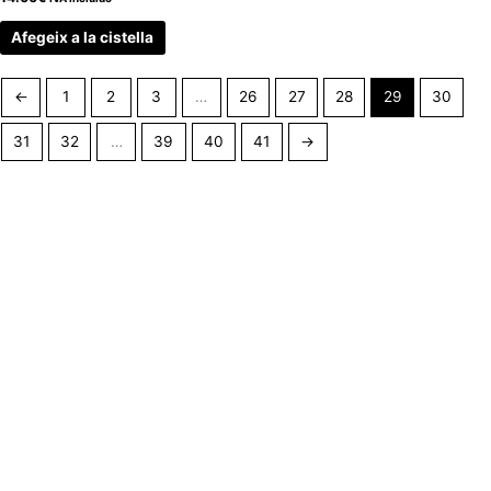
Afegeix a la cistella
←
1
2
3
…
26
27
28
29
30
31
32
…
39
40
41
→