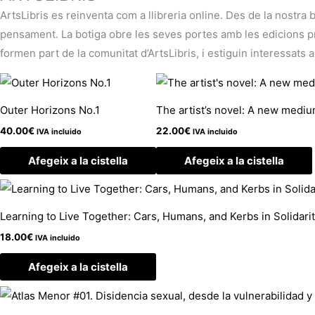
ArtsLibris es reinventa com a llibreria online. Des de la nostra 
pensament. La botiga obre les seves portes amb les edicions pròp
formen part de la comunitat d’ArtsLibris, i estiguin interessats a
Outer Horizons No.1
The artist’s novel: A new medium
40.00
€
22.00
€
IVA incluido
IVA incluido
Afegeix a la cistella
Afegeix a la cistella
Learning to Live Together: Cars, Humans, and Kerbs in Solidarit
18.00
€
IVA incluido
Afegeix a la cistella