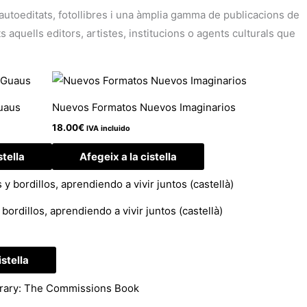
i autoeditats, fotollibres i una àmplia gamma de publicacions de
aquells editors, artistes, institucions o agents culturals que
uaus
Nuevos Formatos Nuevos Imaginarios
18.00
€
IVA incluido
stella
Afegeix a la cistella
ordillos, aprendiendo a vivir juntos (castellà)
istella