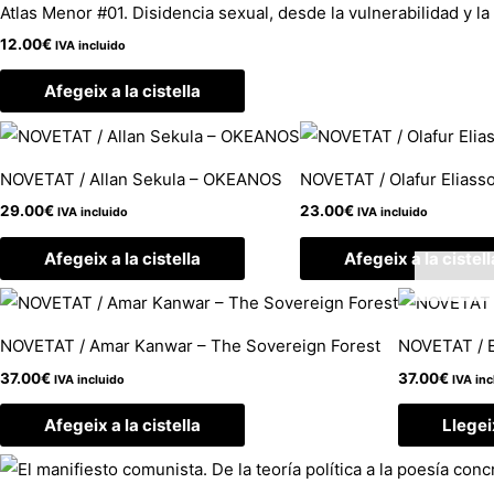
Atlas Menor #01. Disidencia sexual, desde la vulnerabilidad y la
12.00
€
IVA incluido
Afegeix a la cistella
NOVETAT / Allan Sekula – OKEANOS
NOVETAT / Olafur Eliasso
29.00
€
23.00
€
IVA incluido
IVA incluido
Afegeix a la cistella
Afegeix a la cistell
NOVETAT / Amar Kanwar – The Sovereign Forest
NOVETAT / E
37.00
€
37.00
€
IVA incluido
IVA inc
Afegeix a la cistella
Llege