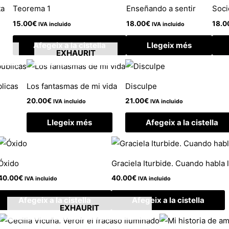
ta
Teorema 1
Enseñando a sentir
Soci
15.00
€
18.00
€
18.0
IVA incluido
IVA incluido
Afegeix a la cistella
Llegeix més
EXHAURIT
licas
Los fantasmas de mi vida
Disculpe
20.00
€
21.00
€
IVA incluido
IVA incluido
Llegeix més
Afegeix a la cistella
Óxido
Graciela Iturbide. Cuando habla l
40.00
€
40.00
€
IVA incluido
IVA incluido
Afegeix a la cistella
Afegeix a la cistella
EXHAURIT