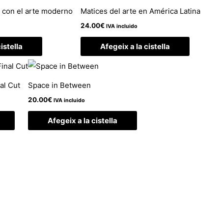
r con el arte moderno
Matices del arte en América Latina
24.00
€
IVA incluido
istella
Afegeix a la cistella
al Cut
Space in Between
20.00
€
IVA incluido
Afegeix a la cistella