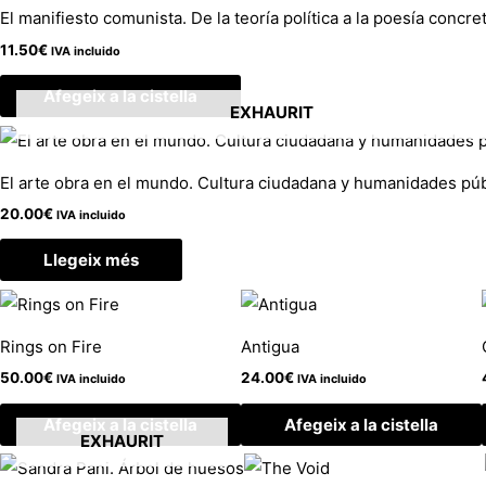
El manifiesto comunista. De la teoría política a la poesía concre
11.50
€
IVA incluido
Afegeix a la cistella
EXHAURIT
El arte obra en el mundo. Cultura ciudadana y humanidades púb
20.00
€
IVA incluido
Llegeix més
Rings on Fire
Antigua
50.00
€
24.00
€
IVA incluido
IVA incluido
Afegeix a la cistella
Afegeix a la cistella
EXHAURIT