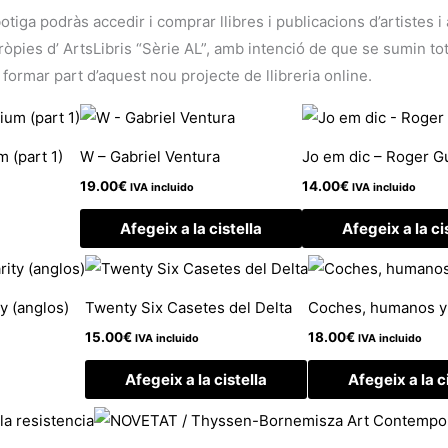
botiga podràs accedir i comprar llibres i publicacions d’artistes 
ies d’ ArtsLibris “Sèrie AL”, amb intenció de que se sumin tots 
 formar part d’aquest nou projecte de llibreria online.
 (part 1)
W – Gabriel Ventura
Jo em dic – Roger G
19.00
€
14.00
€
IVA incluido
IVA incluido
Afegeix a la cistella
Afegeix a la ci
y (anglos)
Twenty Six Casetes del Delta
Coches, humanos y b
15.00
€
18.00
€
IVA incluido
IVA incluido
Afegeix a la cistella
Afegeix a la c