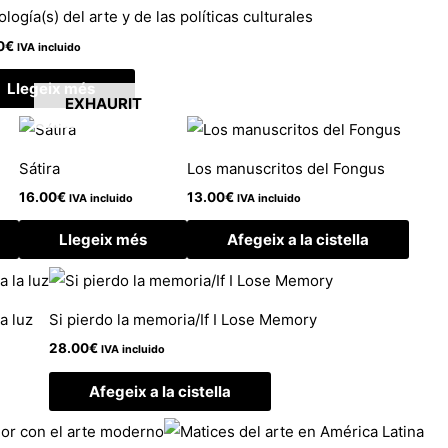
ología(s) del arte y de las políticas culturales
0
€
IVA incluido
Llegeix més
EXHAURIT
Sátira
Los manuscritos del Fongus
16.00
€
13.00
€
IVA incluido
IVA incluido
Llegeix més
Afegeix a la cistella
a luz
Si pierdo la memoria/If I Lose Memory
28.00
€
IVA incluido
Afegeix a la cistella