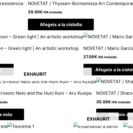
 resistencia
NOVETAT / Thyssen-Bornemisza Art Contempora
29.00
€
IVA incluido
Afegeix a la cistella
n – Green light | An artistic workshop
NOVETAT / Mario García 
27.00
€
IVA incluido
a
Afegeix a la ciste
EXHAURIT
rnesto Neto and the Huni Kuin – Aru Kuxipa
NOVETAT / Sharon
35.00
€
luido
IVA incluido
ix més
Afegeix a la
EXHAURIT