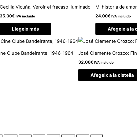
Cecilia Vicuña. Veroír el fracaso iluminado
Mi historia de amo
35.00
€
24.00
€
IVA incluido
IVA incluido
Llegeix més
Afegeix a la c
Cine Clube Bandeirante, 1946-1964
José Clemente Orozco: Fin
32.00
€
IVA incluido
Afegeix a la cistella