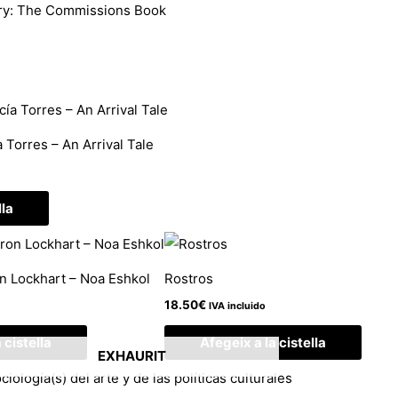
ry: The Commissions Book
Torres – An Arrival Tale
lla
 Lockhart – Noa Eshkol
Rostros
18.50
€
IVA incluido
 cistella
Afegeix a la cistella
EXHAURIT