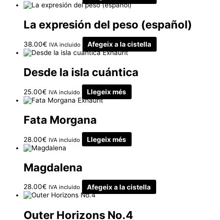
La expresión del peso (español)
38.00
€
Afegeix a la cistella
IVA incluido
Exhaurit
Desde la isla cuántica
25.00
€
Llegeix més
IVA incluido
Exhaurit
Fata Morgana
28.00
€
Llegeix més
IVA incluido
Magdalena
28.00
€
Afegeix a la cistella
IVA incluido
Outer Horizons No.4