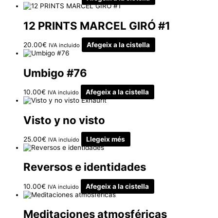
12 PRINTS MARCEL GIRÓ #1
20.00
€
Afegeix a la cistella
IVA incluido
Umbigo #76
10.00
€
Afegeix a la cistella
IVA incluido
Exhaurit
Visto y no visto
25.00
€
Llegeix més
IVA incluido
Reversos e identidades
10.00
€
Afegeix a la cistella
IVA incluido
Meditaciones atmosféricas