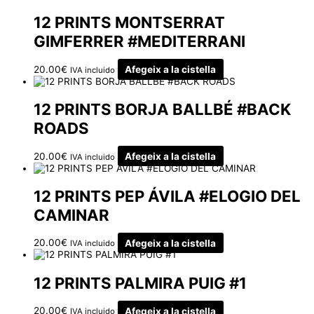
12 PRINTS MONTSERRAT
GIMFERRER #MEDITERRANI
20.00
€
Afegeix a la cistella
IVA incluido
12 PRINTS BORJA BALLBÉ #BACK
ROADS
20.00
€
Afegeix a la cistella
IVA incluido
12 PRINTS PEP ÁVILA #ELOGIO DEL
CAMINAR
20.00
€
Afegeix a la cistella
IVA incluido
12 PRINTS PALMIRA PUIG #1
20.00
€
Afegeix a la cistella
IVA incluido