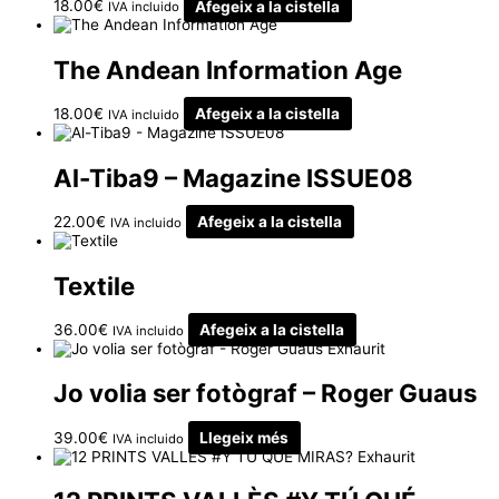
18.00
€
Afegeix a la cistella
IVA incluido
The Andean Information Age
18.00
€
Afegeix a la cistella
IVA incluido
Al-Tiba9 – Magazine ISSUE08
22.00
€
Afegeix a la cistella
IVA incluido
Textile
36.00
€
Afegeix a la cistella
IVA incluido
Exhaurit
Jo volia ser fotògraf – Roger Guaus
39.00
€
Llegeix més
IVA incluido
Exhaurit