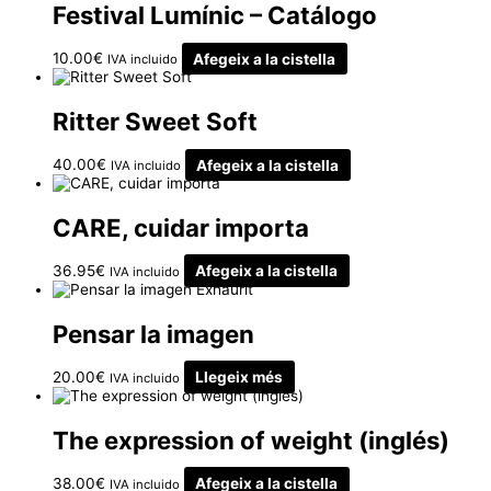
Festival Lumínic – Catálogo
10.00
€
Afegeix a la cistella
IVA incluido
Ritter Sweet Soft
40.00
€
Afegeix a la cistella
IVA incluido
CARE, cuidar importa
36.95
€
Afegeix a la cistella
IVA incluido
Exhaurit
Pensar la imagen
20.00
€
Llegeix més
IVA incluido
The expression of weight (inglés)
38.00
€
Afegeix a la cistella
IVA incluido