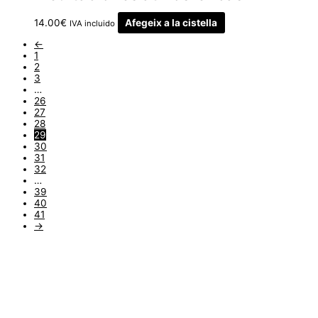
14.00
€
Afegeix a la cistella
IVA incluido
←
1
2
3
…
26
27
28
29
30
31
32
…
39
40
41
→