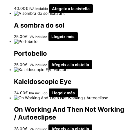
40.00
€
Afegeix a la cistella
IVA incluido
Exhaurit
A sombra do sol
25.00
€
Llegeix més
IVA incluido
Portobello
25.00
€
Afegeix a la cistella
IVA incluido
Exhaurit
Kaleidoscopic Eye
24.00
€
Llegeix més
IVA incluido
On Working And Then Not Working
/ Autoeclipse
28.00
€
Afegeix a la cistella
IVA incluido