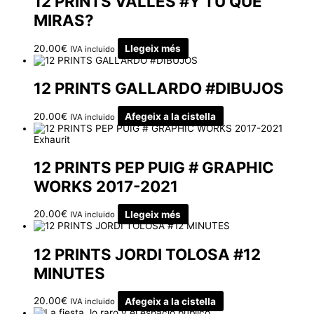
12 PRINTS VALLÈS #Y TÚ QUÉ
MIRAS?
20.00
€
Llegeix més
IVA incluido
12 PRINTS GALLARDO #DIBUJOS
20.00
€
Afegeix a la cistella
IVA incluido
Exhaurit
12 PRINTS PEP PUIG # GRAPHIC
WORKS 2017-2021
20.00
€
Llegeix més
IVA incluido
12 PRINTS JORDI TOLOSA #12
MINUTES
20.00
€
Afegeix a la cistella
IVA incluido