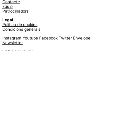
Contacte
Equip
Patrocinadors
Legal
Política de cookies
Condicions generals
Instagram
Youtube
Facebook
Twitter
Envelope
Newsletter
web by
phstudio
Suscríbete al newsletter ArtsLibris
SUSCRIBIR
ArtsLibris in English
will be available shortly
Els continguts de ArtsLibris en català
estaran disponibles en breu