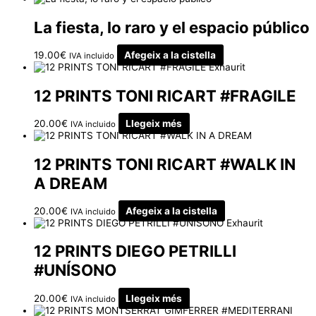
La fiesta, lo raro y el espacio público
19.00
€
Afegeix a la cistella
IVA incluido
Exhaurit
12 PRINTS TONI RICART #FRAGILE
20.00
€
Llegeix més
IVA incluido
12 PRINTS TONI RICART #WALK IN
A DREAM
20.00
€
Afegeix a la cistella
IVA incluido
Exhaurit
12 PRINTS DIEGO PETRILLI
#UNÍSONO
20.00
€
Llegeix més
IVA incluido