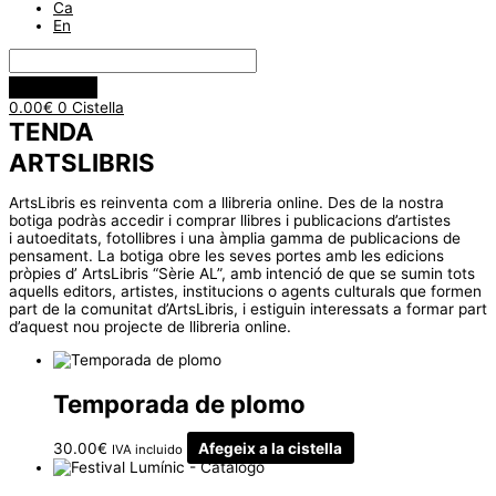
Ca
En
0.00
€
0
Cistella
TENDA
ARTSLIBRIS
ArtsLibris es reinventa com a llibreria online. Des de la nostra
botiga podràs accedir i comprar llibres i publicacions d’artistes
i autoeditats, fotollibres i una àmplia gamma de publicacions de
pensament. La botiga obre les seves portes amb les edicions
pròpies d’ ArtsLibris “Sèrie AL”, amb intenció de que se sumin tots
aquells editors, artistes, institucions o agents culturals que formen
part de la comunitat d’ArtsLibris, i estiguin interessats a formar part
d’aquest nou projecte de llibreria online.
Temporada de plomo
30.00
€
Afegeix a la cistella
IVA incluido