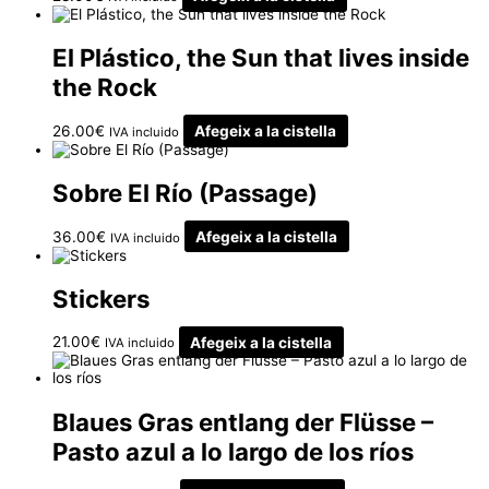
El Plástico, the Sun that lives inside
the Rock
26.00
€
Afegeix a la cistella
IVA incluido
Sobre El Río (Passage)
36.00
€
Afegeix a la cistella
IVA incluido
Stickers
21.00
€
Afegeix a la cistella
IVA incluido
Blaues Gras entlang der Flüsse –
Pasto azul a lo largo de los ríos