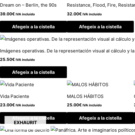
Dream on – Berlin, the 90s
Resistance, Flood, Fire, Resista
39.00
€
32.00
€
IVA incluido
IVA incluido
Afegeix a la cistella
Afegeix a la cistella
Imágenes operativas. De la representación visual al cálculo y l
25.50
€
IVA incluido
Afegeix a la cistella
Vida Paciente
MALOS HÁBITOS
23.00
€
25.00
€
IVA incluido
IVA incluido
Afegeix a la cistella
Afegeix a la cistella
EXHAURIT