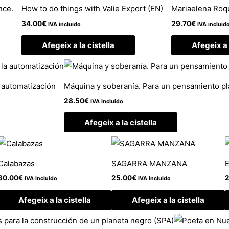
nce.
How to do things with Valie Export (EN)
Mariaelena Ro
34.00
€
29.70
€
IVA incluido
IVA incluid
Afegeix a la cistella
Afegeix a 
a automatización
Máquina y soberanía. Para un pensamiento pl
28.50
€
IVA incluido
Afegeix a la cistella
Calabazas
SAGARRA MANZANA
E
30.00
€
25.00
€
2
IVA incluido
IVA incluido
Afegeix a la cistella
Afegeix a la cistella