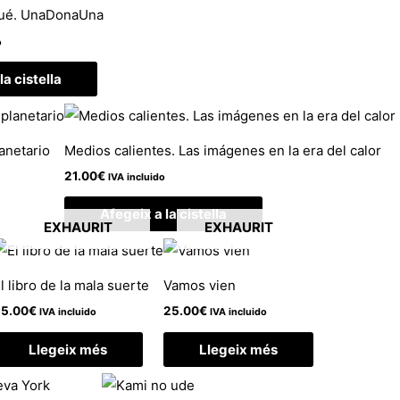
qué. UnaDonaUna
o
la cistella
anetario
Medios calientes. Las imágenes en la era del calor
21.00
€
IVA incluido
Afegeix a la cistella
EXHAURIT
EXHAURIT
l libro de la mala suerte
Vamos vien
5.00
€
25.00
€
IVA incluido
IVA incluido
Llegeix més
Llegeix més