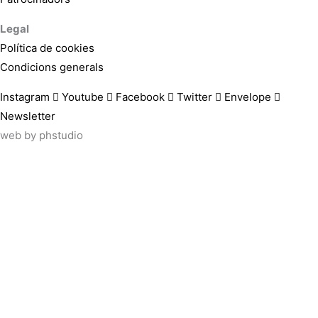
Legal
Política de cookies
Condicions generals
Instagram
Youtube
Facebook
Twitter
Envelope
Newsletter
web by
phstudio
Suscríbete al newsletter ArtsLibris
SUSCRIBIR
ArtsLibris in English