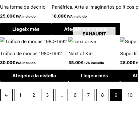
Una forma de decirlo
Panáfrica. Arte e imaginarios políticos
25.00
€
18.00
€
IVA incluido
IVA incluido
Llegeix més
Afegeix a la cistella
EXHAURIT
Tráfico de modas 1980-1992
Next of Kin
Superfí
30.00
€
35.00
€
28.00
€
IVA incluido
IVA incluido
I
Afegeix a la cistella
Llegeix més
Af
←
1
2
3
…
6
7
8
9
10