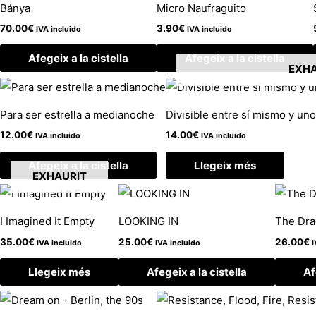
Bánya
Micro Naufraguito
70.00
€
3.90
€
IVA incluido
IVA incluido
Afegeix a la cistella
Afegeix a la cistella
EXHA
Para ser estrella a medianoche
Divisible entre sí mismo y uno 
12.00
€
14.00
€
IVA incluido
IVA incluido
Afegeix a la cistella
Llegeix més
EXHAURIT
I Imagined It Empty
LOOKING IN
The Dra
35.00
€
25.00
€
26.00
€
IVA incluido
IVA incluido
I
Llegeix més
Afegeix a la cistella
Af