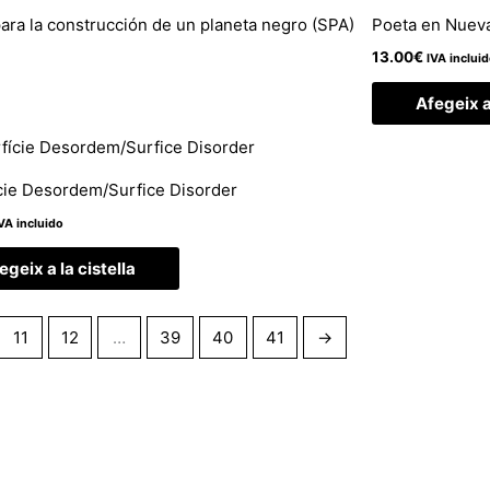
 para la construcción de un planeta negro (SPA)
Poeta en Nuev
13.00
€
IVA inclui
Afegeix a 
cie Desordem/Surfice Disorder
VA incluido
egeix a la cistella
11
12
…
39
40
41
→