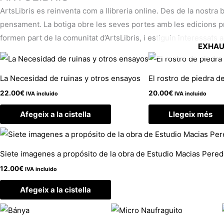
ArtsLibris es reinventa com a llibreria online. Des de la nostra 
pensament. La botiga obre les seves portes amb les edicions pròp
formen part de la comunitat d’ArtsLibris, i estiguin interessats a
EXHAU
La Necesidad de ruinas y otros ensayos
El rostro de piedra de
22.00
€
20.00
€
IVA incluido
IVA incluido
Afegeix a la cistella
Llegeix més
Siete imagenes a propósito de la obra de Estudio Macias Pere
12.00
€
IVA incluido
Afegeix a la cistella