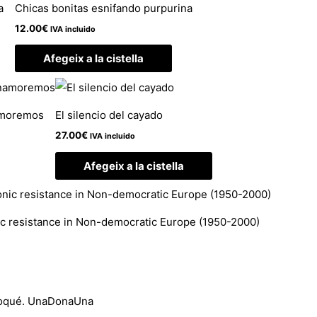
a
Chicas bonitas esnifando purpurina
12.00
€
IVA incluido
Afegeix a la cistella
namoremos
El silencio del cayado
27.00
€
IVA incluido
Afegeix a la cistella
ic resistance in Non-democratic Europe (1950-2000)