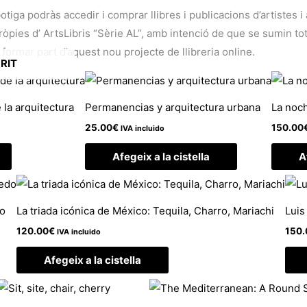
botiga podràs accedir i comprar llibres i publicacions d’artistes 
ies d’ ArtsLibris “Sèrie AL”, amb intenció de que se sumin tots 
 formar part d’aquest nou projecte de llibreria online.
RIT
 la arquitectura
Permanencias y arquitectura urbana
La noch
25.00
€
150.00
IVA incluido
Afegeix a la cistella
A
do
La triada icónica de México: Tequila, Charro, Mariachi
Luis
120.00
€
150.
IVA incluido
Afegeix a la cistella