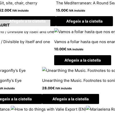
Sit, site, chair, cherry
The Mediterranean: A Round Se
52.00
€
15.00
€
IVA incluido
IVA incluido
Afegeix a la cistella
Afegeix a la cistella
URIT
/ Divisible by itself and one
Vamos a follar hasta que nos e
10.00
€
IVA incluido
Afegeix a la cistella
gonfly’s Eye
Unearthing the Music. Footnotes to son
28.00
€
VA incluido
IVA incluido
egeix a la cistella
Afegeix a la cistella