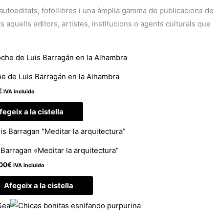
i autoeditats, fotollibres i una àmplia gamma de publicacions de
aquells editors, artistes, institucions o agents culturals que
e de Luis Barragán en la Alhambra
€
IVA incluido
fegeix a la cistella
 Barragan «Meditar la arquitectura”
00
€
IVA incluido
Afegeix a la cistella