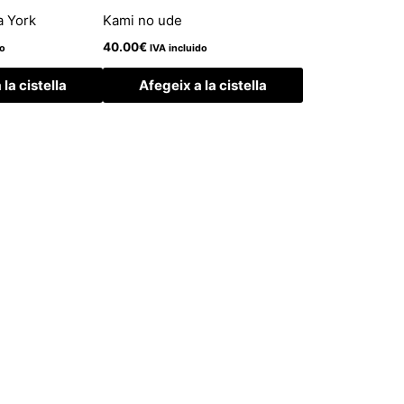
a York
Kami no ude
40.00
€
do
IVA incluido
la cistella
Afegeix a la cistella