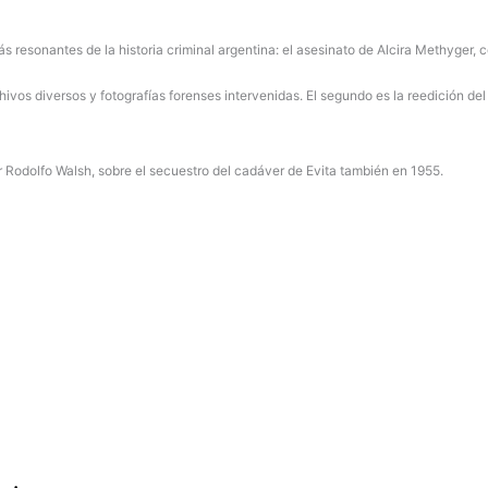
ás resonantes de la historia criminal argentina: el asesinato de Alcira Methyger,
chivos diversos y fotografías forenses intervenidas. El segundo es la reedición de
itor Rodolfo Walsh, sobre el secuestro del cadáver de Evita también en 1955.