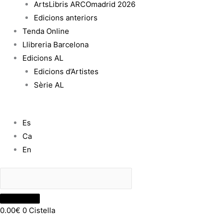
ArtsLibris ARCOmadrid 2026
Edicions anteriors
Tenda Online
Llibreria Barcelona
Edicions AL
Edicions d’Artistes
Sèrie AL
Es
Ca
En
0.00
€
0
Cistella