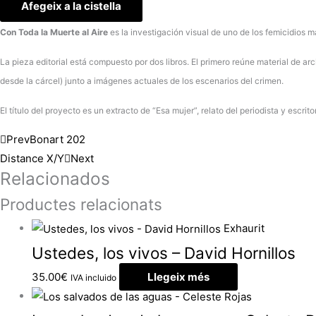
Afegeix a la cistella
Con Toda la Muerte al Aire
es la investigación visual de uno de los femicidios m
La pieza editorial está compuesto por dos libros. El primero reúne material de ar
desde la cárcel) junto a imágenes actuales de los escenarios del crimen.
El título del proyecto es un extracto de “Esa mujer”, relato del periodista y escr
Prev
Bonart 202
Distance X/Y
Next
Relacionados
Productes relacionats
Exhaurit
Ustedes, los vivos – David Hornillos
35.00
€
Llegeix més
IVA incluido