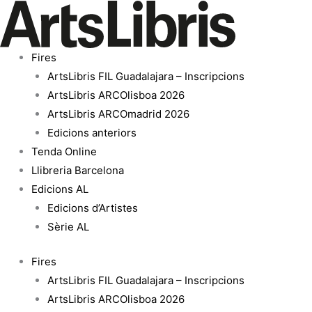
Vés
quantitat
al
de
contingut
Con
Fires
toda
ArtsLibris FIL Guadalajara – Inscripcions
la
ArtsLibris ARCOlisboa 2026
muerte
ArtsLibris ARCOmadrid 2026
al
Edicions anteriors
aire
Tenda Online
Llibreria Barcelona
Edicions AL
Edicions d’Artistes
Sèrie AL
Fires
ArtsLibris FIL Guadalajara – Inscripcions
ArtsLibris ARCOlisboa 2026