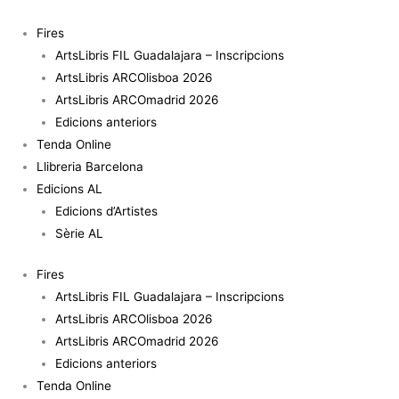
Vés
quantitat
al
de
Fires
contingut
The
ArtsLibris FIL Guadalajara – Inscripcions
word
ArtsLibris ARCOlisboa 2026
for
ArtsLibris ARCOmadrid 2026
world
Edicions anteriors
is
Tenda Online
water.
Llibreria Barcelona
The
Edicions AL
Word
Edicions d’Artistes
for
Sèrie AL
World
Fires
Is
ArtsLibris FIL Guadalajara – Inscripcions
Water
ArtsLibris ARCOlisboa 2026
World-
ArtsLibris ARCOmadrid 2026
Building
Edicions anteriors
and
Tenda Online
Creative