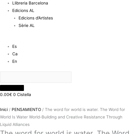
Llibreria Barcelona
Resistance
Edicions AL
Through
Edicions d’Artistes
Liquid
Sèrie AL
Alliances
Es
Ca
En
0.00
€
0
Cistella
Inici
/
PENSAMIENTO
/ The word for world is water. The Word for
World Is Water World-Building and Creative Resistance Through
Liquid Alliances
The word for world is water. The Word