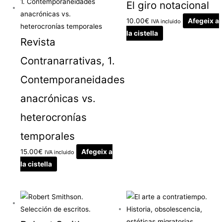
El giro notacional
10.00
€
Afegeix a
IVA incluido
la cistella
Revista
Contranarrativas, 1.
Contemporaneidades
anacrónicas vs.
heterocronías
temporales
15.00
€
Afegeix a
IVA incluido
la cistella