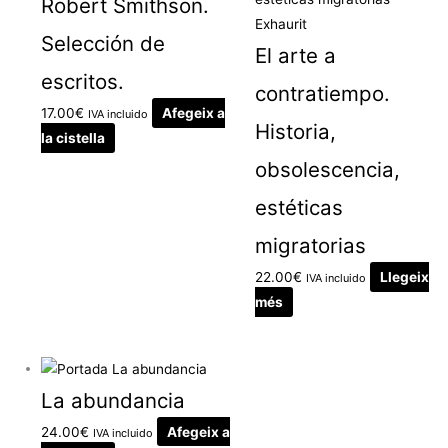
Robert Smithson.
Exhaurit
Selección de
El arte a
escritos.
contratiempo.
17.00
€
Afegeix a
IVA incluido
Historia,
la cistella
obsolescencia,
estéticas
migratorias
22.00
€
Llegeix
IVA incluido
més
La abundancia
24.00
€
Afegeix a
IVA incluido