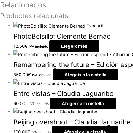
Relacionados
Productes relacionats
Exhaurit
PhotoBolsillo: Clemente Bernad
12.50
€
Llegeix més
IVA incluido
Remembering the future – Edición espe
850.00
€
Afegeix a la cistella
IVA incluido
Entre vistas – Claudia Jaguaribe
60.00
€
Afegeix a la cistella
IVA incluido
Beijing overshoot – Claudia Jaguaribe
100.00
€
Afegeix a la cistella
IVA incluido