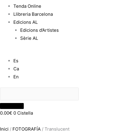
Tenda Online
Llibreria Barcelona
Edicions AL
Edicions d’Artistes
Sèrie AL
Es
Ca
En
0.00
€
0
Cistella
Inici
/
FOTOGRAFÍA
/ Translucent