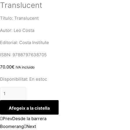
Translucent
Título: Translucent
Autor: Leo Costa
Editorial: Costa Institute
ISBN: 9788797638705
70.00
€
IVA incluido
Disponibilitat:
En estoc
Afegeix a la cistella
Prev
Desde la barrera
Boomerang
Next