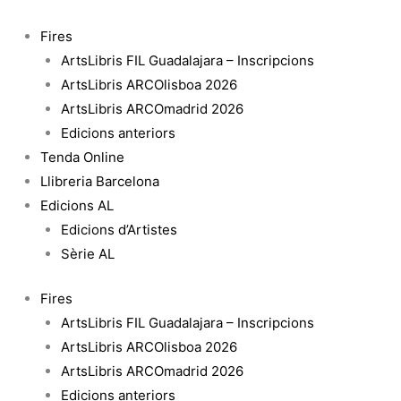
Vés
quantitat
al
de
Fires
contingut
Translucent
ArtsLibris FIL Guadalajara – Inscripcions
ArtsLibris ARCOlisboa 2026
ArtsLibris ARCOmadrid 2026
Edicions anteriors
Tenda Online
Llibreria Barcelona
Edicions AL
Edicions d’Artistes
Sèrie AL
Fires
ArtsLibris FIL Guadalajara – Inscripcions
ArtsLibris ARCOlisboa 2026
ArtsLibris ARCOmadrid 2026
Edicions anteriors