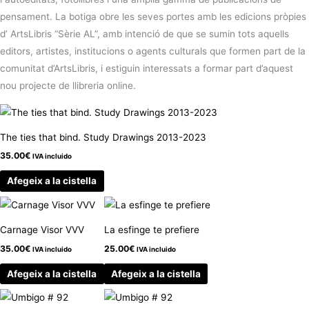
pensament. La botiga obre les seves portes amb les edicions pròpies
d’ ArtsLibris “Sèrie AL”, amb intenció de que se sumin tots aquells
editors, artistes, institucions o agents culturals que formen part de la
comunitat d’ArtsLibris, i estiguin interessats a formar part d’aquest
nou projecte de llibreria online.
The ties that bind. Study Drawings 2013-2023
35.00
€
IVA incluido
Afegeix a la cistella
Carnage Visor VVV
La esfinge te prefiere
35.00
€
25.00
€
IVA incluido
IVA incluido
Afegeix a la cistella
Afegeix a la cistella