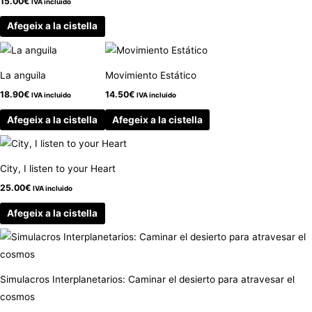
15.00
€
IVA incluido
Afegeix a la cistella
La anguila
Movimiento Estático
18.90
€
14.50
€
IVA incluido
IVA incluido
Afegeix a la cistella
Afegeix a la cistella
City, I listen to your Heart
25.00
€
IVA incluido
Afegeix a la cistella
Simulacros Interplanetarios: Caminar el desierto para atravesar el
cosmos