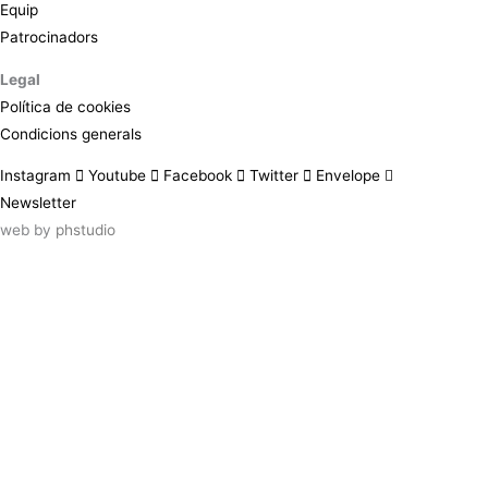
Equip
Patrocinadors
Legal
Política de cookies
Condicions generals
Instagram
Youtube
Facebook
Twitter
Envelope
Newsletter
web by
phstudio
Suscríbete al newsletter ArtsLibris
SUSCRIBIR
ArtsLibris in English