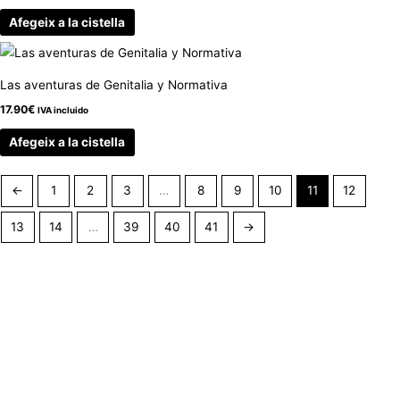
Afegeix a la cistella
Las aventuras de Genitalia y Normativa
17.90
€
IVA incluido
Afegeix a la cistella
←
1
2
3
…
8
9
10
11
12
13
14
…
39
40
41
→