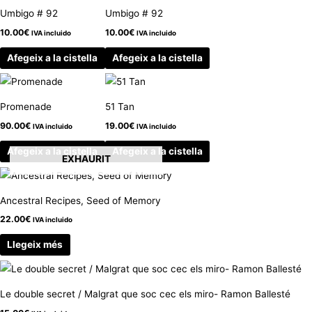
Umbigo # 92
Umbigo # 92
10.00
€
10.00
€
IVA incluido
IVA incluido
Afegeix a la cistella
Afegeix a la cistella
Promenade
51 Tan
90.00
€
19.00
€
IVA incluido
IVA incluido
Afegeix a la cistella
Afegeix a la cistella
EXHAURIT
Ancestral Recipes, Seed of Memory
22.00
€
IVA incluido
Llegeix més
Le double secret / Malgrat que soc cec els miro- Ramon Ballesté