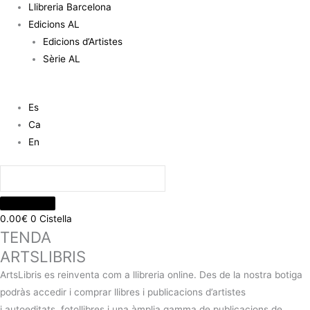
Llibreria Barcelona
Edicions AL
Edicions d’Artistes
Sèrie AL
Es
Ca
En
0.00
€
0
Cistella
TENDA
ARTSLIBRIS
ArtsLibris es reinventa com a llibreria online. Des de la nostra botiga
podràs accedir i comprar llibres i publicacions d’artistes
i autoeditats, fotollibres i una àmplia gamma de publicacions de