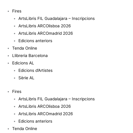
Vés
quantitat
al
de
Fires
contingut
Erasure
ArtsLibris FIL Guadalajara – Inscripcions
By
ArtsLibris ARCOlisboa 2026
Design
ArtsLibris ARCOmadrid 2026
Edicions anteriors
Tenda Online
Llibreria Barcelona
Edicions AL
Edicions d’Artistes
Sèrie AL
Fires
ArtsLibris FIL Guadalajara – Inscripcions
ArtsLibris ARCOlisboa 2026
ArtsLibris ARCOmadrid 2026
Edicions anteriors
Tenda Online