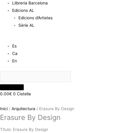
Llibreria Barcelona
Edicions AL
Edicions d’Artistes
Sèrie AL
Es
Ca
En
0.00
€
0
Cistella
Inici
/
Arquitectura
/ Erasure By Design
Erasure By Design
Título: Erasure By Design