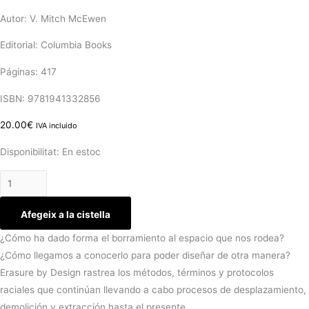
Autor: V. Mitch McEwen
Editorial: Columbia Books
Páginas: 417
ISBN: 9781941332856
20.00
€
IVA incluido
Disponibilitat:
En estoc
Afegeix a la cistella
¿Cómo ha dado forma el borramiento al espacio que nos rodea?
¿Cómo llegamos a conocerlo para poder diseñar de otra manera?
Erasure by Design rastrea los métodos, términos y protocolos
raciales que continúan llevando a cabo procesos de desplazamiento,
demolición y extracción hasta el presente.