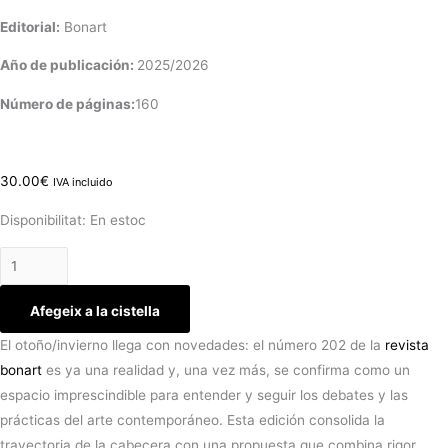
Editorial:
Bonart
Año de publicación:
2025/2026
Número de páginas:
160
30.00
€
IVA incluido
Disponibilitat:
En estoc
Afegeix a la cistella
El otoño/invierno llega con novedades: el número 202 de la
revista
bonart
es ya una realidad y, una vez más, se confirma como un
espacio imprescindible para entender y seguir los debates y las
prácticas del arte contemporáneo. Esta edición consolida la
trayectoria de la cabecera con una propuesta que combina rigor,