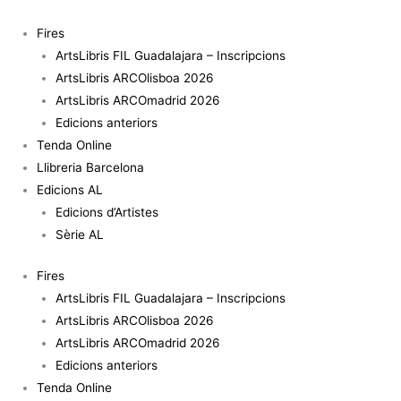
Vés
quantitat
al
de
Fires
contingut
Bonart
ArtsLibris FIL Guadalajara – Inscripcions
202
ArtsLibris ARCOlisboa 2026
ArtsLibris ARCOmadrid 2026
Edicions anteriors
Tenda Online
Llibreria Barcelona
Edicions AL
Edicions d’Artistes
Sèrie AL
Fires
ArtsLibris FIL Guadalajara – Inscripcions
ArtsLibris ARCOlisboa 2026
ArtsLibris ARCOmadrid 2026
Edicions anteriors
Tenda Online