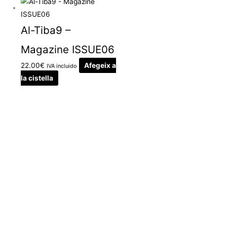
Al-Tiba9 –
Magazine ISSUE06
22.00
€
Afegeix a
IVA incluido
la cistella