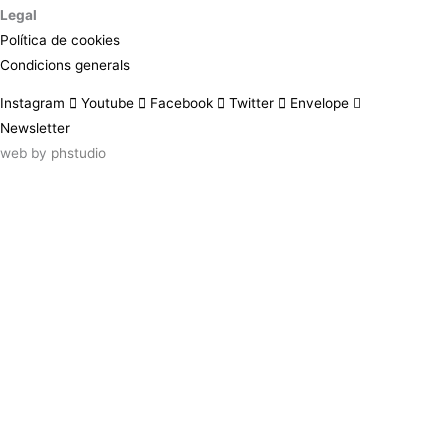
Legal
Política de cookies
Condicions generals
Instagram
Youtube
Facebook
Twitter
Envelope
Newsletter
web by
phstudio
Suscríbete al newsletter ArtsLibris
SUSCRIBIR
ArtsLibris in English
will be available shortly
Els continguts de ArtsLibris en català