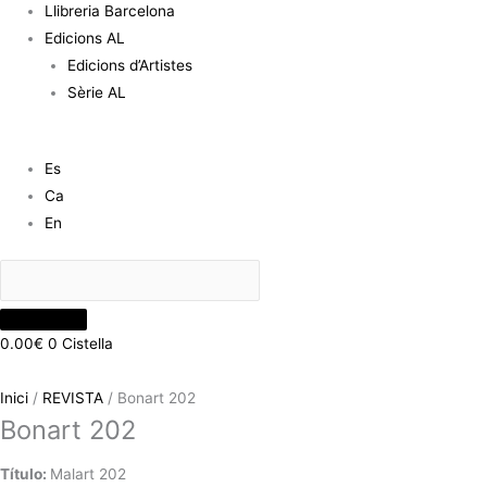
Llibreria Barcelona
Edicions AL
Edicions d’Artistes
Sèrie AL
Es
Ca
En
0.00
€
0
Cistella
Inici
/
REVISTA
/ Bonart 202
Bonart 202
Título:
Malart 202