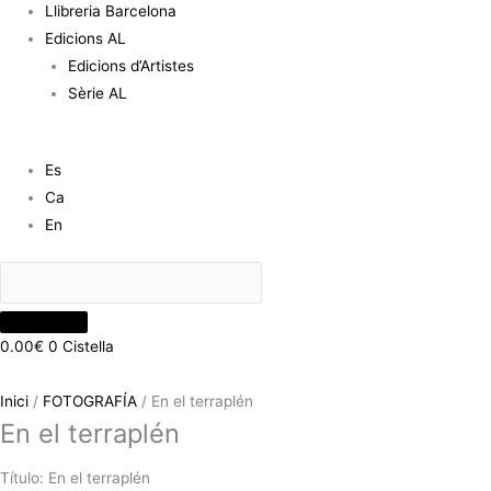
Llibreria Barcelona
Edicions AL
Edicions d’Artistes
Sèrie AL
Es
Ca
En
0.00
€
0
Cistella
Inici
/
FOTOGRAFÍA
/ En el terraplén
En el terraplén
Título: En el terraplén