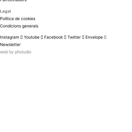
Legal
Política de cookies
Condicions generals
Instagram
Youtube
Facebook
Twitter
Envelope
Newsletter
web by
phstudio
Suscríbete al newsletter ArtsLibris
SUSCRIBIR
ArtsLibris in English
will be available shortly
Els continguts de ArtsLibris en català