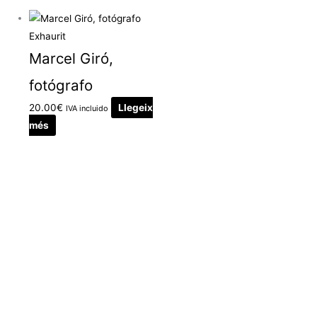
Exhaurit
Marcel Giró,
fotógrafo
20.00
€
Llegeix
IVA incluido
més