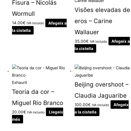
Fisura – Nicolás
Visões elevadas de
Wormull
eros – Carine
14.00
€
Afegeix a
IVA incluido
la cistella
Wallauer
35.00
€
Afegeix a
IVA incluido
la cistella
Exhaurit
Beijing overshoot –
Teoria da cor –
Claudia Jaguaribe
Miguel Rio Branco
100.00
€
Afegeix
IVA incluido
20.00
€
Llegeix
a la cistella
IVA incluido
més