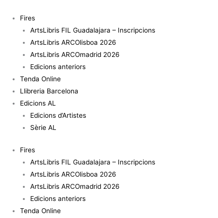
Vés
quantitat
al
de
Fires
contingut
Tocar
ArtsLibris FIL Guadalajara – Inscripcions
el
ArtsLibris ARCOlisboa 2026
món
ArtsLibris ARCOmadrid 2026
Edicions anteriors
Tenda Online
Llibreria Barcelona
Edicions AL
Edicions d’Artistes
Sèrie AL
Fires
ArtsLibris FIL Guadalajara – Inscripcions
ArtsLibris ARCOlisboa 2026
ArtsLibris ARCOmadrid 2026
Edicions anteriors
Tenda Online