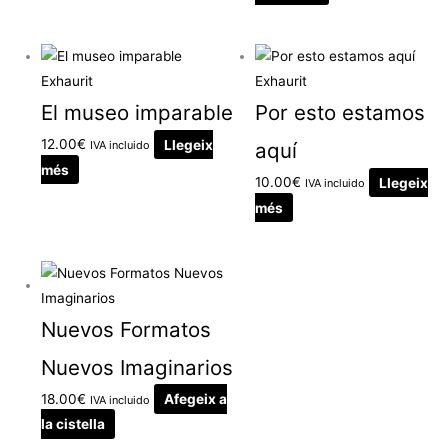
Exhaurit
Exhaurit
El museo imparable
Por esto estamos
12.00
€
Llegeix
IVA incluido
aquí
més
10.00
€
Llegeix
IVA incluido
més
Nuevos Formatos
Nuevos Imaginarios
18.00
€
Afegeix a
IVA incluido
la cistella