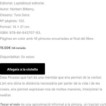
Editorial: Lapislàtzuli editorial.
Autor: Norbert Bilbeny.
Disseny: Tura Sanz.
Nº pàgines: 132.
Format: 14 x 21 cm.
ISBN: 978-84-943707-93.
Pàgines en color amb 16 pintures encartades al final del llibre.
15.00
€
IVA incluido
Disponibilitat:
En estoc
Afegeix a la cistella
Deia Picasso que l’art és una mentida que ens permet dir la veritat.
L’art ens dóna la distància necessària per parlar de la vida i de les
coses, ens permet expressar-nos de moltes maneres, interpretar la
realitat.
Tocar el món
és una aproximació informal a la pintura, un tractat curt