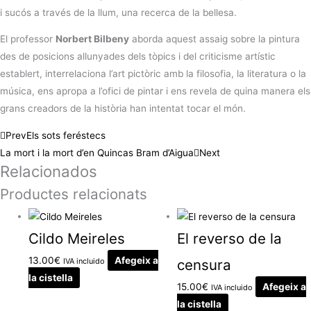
i sucós a través de la llum, una recerca de la bellesa.
El professor
Norbert
Bilbeny
aborda aquest assaig sobre la pintura
des de posicions allunyades dels tòpics i del criticisme artístic
establert, interrelaciona l’art pictòric amb la filosofia, la literatura o la
música, ens apropa a l’ofici de pintar i ens revela de quina manera els
grans creadors de la història han intentat tocar el món.
Prev
Els sots feréstecs
La mort i la mort d’en Quincas Bram d’Aigua
Next
Relacionados
Productes relacionats
Cildo Meireles
El reverso de la
13.00
€
Afegeix a
IVA incluido
censura
la cistella
15.00
€
Afegeix a
IVA incluido
la cistella