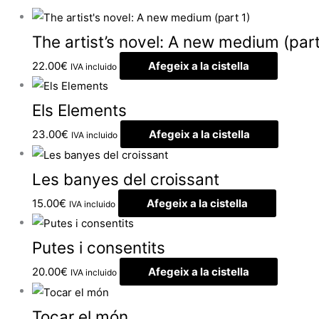
The artist’s novel: A new medium (part
22.00
€
Afegeix a la cistella
IVA incluido
Els Elements
23.00
€
Afegeix a la cistella
IVA incluido
Les banyes del croissant
15.00
€
Afegeix a la cistella
IVA incluido
Putes i consentits
20.00
€
Afegeix a la cistella
IVA incluido
Tocar el món