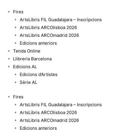
Vés
quantitat
al
de
Fires
contingut
La
ArtsLibris FIL Guadalajara – Inscripcions
mort
ArtsLibris ARCOlisboa 2026
i
ArtsLibris ARCOmadrid 2026
la
Edicions anteriors
mort
Tenda Online
d'en
Llibreria Barcelona
Quincas
Edicions AL
Bram
Edicions d’Artistes
d'Aigua
Sèrie AL
Fires
ArtsLibris FIL Guadalajara – Inscripcions
ArtsLibris ARCOlisboa 2026
ArtsLibris ARCOmadrid 2026
Edicions anteriors