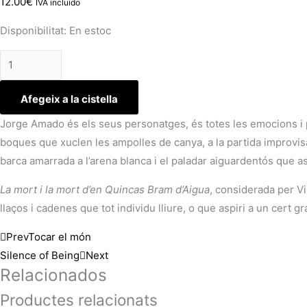
12.00
€
IVA incluido
Disponibilitat:
En estoc
Afegeix a la cistella
Jorge Amado és els seus personatges, és totes les emocions i p
boques que xuclen les ampolles de canya, a la partida improvisad
barca amarrada a l’arena blanca i el paladar aiguardentós que a
La mort i la mort d’en
Quincas
Bram d’Aigua
, considerada per Vi
llaços i cadenes que tot individu lliure, o que aspiri a un cert gr
Prev
Tocar el món
Silence of Being
Next
Relacionados
Productes relacionats