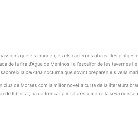
assions que els inunden, és els carrerons obacs i les platges o
a de la fira d’Água de Meninos i a l’escalfor de les tavernes i 
ssaboreix la
peixada
nocturna que sovint preparen els vells mar
nicius de Moraes com la millor novel·la curta de la literatura bra
au de llibertat, ha de trencar per tal d’escometre la seva odissea 