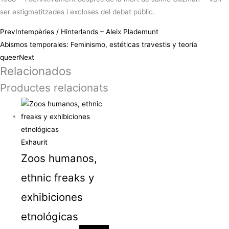
ser estigmatitzades i excloses del debat públic.
Prev
Intempèries / Hinterlands – Aleix Plademunt
Abismos temporales: Feminismo, estéticas travestis y teoría
queer
Next
Relacionados
Productes relacionats
Exhaurit
Zoos humanos,
ethnic freaks y
exhibiciones
etnológicas