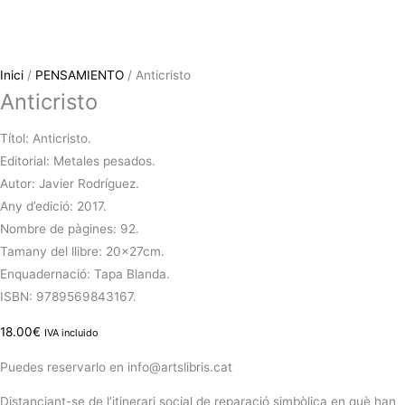
Inici
/
PENSAMIENTO
/ Anticristo
Anticristo
Títol: Anticristo.
Editorial: Metales pesados.
Autor: Javier Rodríguez.
Any d’edició: 2017.
Nombre de pàgines: 92.
Tamany del llibre: 20x27cm.
Enquadernació:
Tapa Blanda.
ISBN:
9789569843167.
18.00
€
IVA incluido
Puedes reservarlo en info@artslibris.cat
Distanciant-se de l’itinerari social de reparació simbòlica en què han