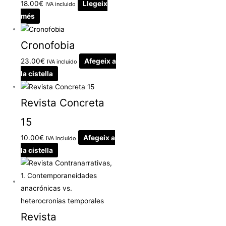
18.00
€
Llegeix
IVA incluido
més
Cronofobia
23.00
€
Afegeix a
IVA incluido
la cistella
Revista Concreta
15
10.00
€
Afegeix a
IVA incluido
la cistella
Revista