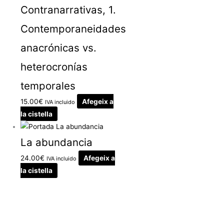
Contranarrativas, 1.
Contemporaneidades
anacrónicas vs.
heterocronías
temporales
15.00
€
Afegeix a
IVA incluido
la cistella
La abundancia
24.00
€
Afegeix a
IVA incluido
la cistella