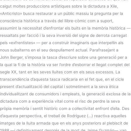
caigut moltes produccions artístiques sobre la dictadura a Xile,
«
Anticristo
» busca restaurar a un públic massiu la pregunta per la
consciència històrica a través del llibre-còmic com a suport,
assumint la necessitat d’enfrontar els buits en la memòria històrica —
ressaltats per l’acció i la seva inversió del signe de derrota carregat
pels «
exfrentistes
» — per a construir imaginaris que interpel·lin als
nous subalterns en el seu despullament actual. Parafrasejant a
John
Berger
, s’imposa la tasca d’escriure sobre una generació per a
la qual la fi de la història va ser l’ordre d’esborrar el llegat complet del
segle XX, tant en les seves lluites com en els seus excessos. La
transcendència d’aquesta tasca radicaria en el fet que, en el cicle
present d’actualització del capital i sotmetiment a la seva ètica
individualitzant de consumidors i empleats, la generació exclosa de la
dictadura com a experiència vital corre el risc de perdre la seva
pròpia memòria i sentit històric com a col·lectivitat enfront d’ella. Des
d’aquesta perspectiva, el treball de Rodríguez (…) reactiva aquelles
imatges de la lluita armada que en els anys posteriors al plebiscit de
1988 —i definitivament després de la mort de
Jaime
Guzmán— van