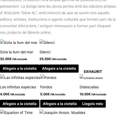
pensament. La botiga obre les seves portes amb les edicions pròpies
d’ ArtsLibris “Sèrie AL”, amb intenció de que se sumin tots aquells
editors, artistes, institucions o agents culturals que formen part de la
comunitat d’ArtsLibris, i estiguin interessats a formar part d’aquest
nou projecte de llibreria online.
Sota la llum del mar
Silenci
32.00
€
25.00
€
IVA incluido
IVA incluido
Afegeix a la cistella
Afegeix a la cistella
EXHAURIT
Las infinitas especies
Fondos
Didascalias
4.00
€
5.00
€
10.00
€
IVA incluido
IVA incluido
IVA incluido
Afegeix a la cistella
Afegeix a la cistella
Llegeix més