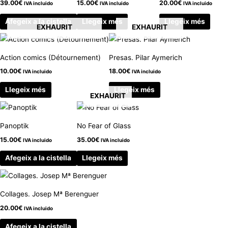
39.00
€
15.00
€
20.00
€
IVA incluido
IVA incluido
IVA incluido
Afegeix a la cistella
Llegeix més
Llegeix més
EXHAURIT
EXHAURIT
Action comics (Détournement)
Presas. Pilar Aymerich
10.00
€
18.00
€
IVA incluido
IVA incluido
Llegeix més
Llegeix més
EXHAURIT
Panoptik
No Fear of Glass
15.00
€
35.00
€
IVA incluido
IVA incluido
Afegeix a la cistella
Llegeix més
Collages. Josep Mª Berenguer
20.00
€
IVA incluido
Afegeix a la cistella