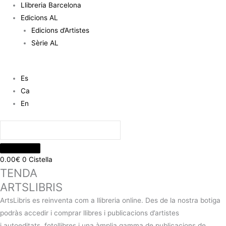
Llibreria Barcelona
Edicions AL
Edicions d’Artistes
Sèrie AL
Es
Ca
En
0.00
€
0
Cistella
TENDA
ARTSLIBRIS
ArtsLibris es reinventa com a llibreria online. Des de la nostra botiga
podràs accedir i comprar llibres i publicacions d’artistes
i autoeditats, fotollibres i una àmplia gamma de publicacions de