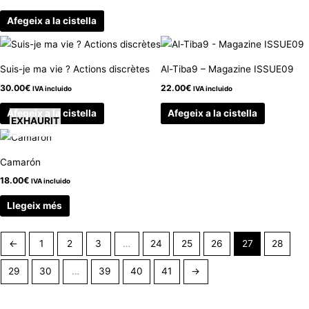
Afegeix a la cistella
Suis-je ma vie ? Actions discrètes
Al-Tiba9 – Magazine ISSUE09
30.00
€
22.00
€
IVA incluido
IVA incluido
Afegeix a la cistella
Afegeix a la cistella
EXHAURIT
Camarón
18.00
€
IVA incluido
Llegeix més
←
1
2
3
…
24
25
26
27
28
29
30
…
39
40
41
→