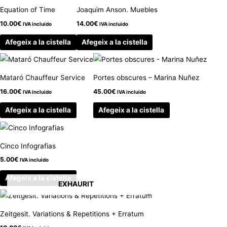
Equation of Time
Joaquim Anson. Muebles
10.00
€
14.00
€
IVA incluido
IVA incluido
Afegeix a la cistella
Afegeix a la cistella
Mataró Chauffeur Service
Portes obscures – Marina Nuñez
16.00
€
45.00
€
IVA incluido
IVA incluido
Afegeix a la cistella
Afegeix a la cistella
Cinco Infografias
5.00
€
IVA incluido
Afegeix a la cistella
EXHAURIT
Zeitgesit. Variations & Repetitions + Erratum