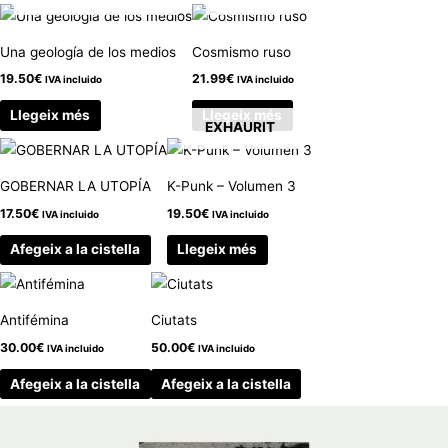
Una geología de los medios
Cosmismo ruso
19.50
€
21.99
€
IVA incluido
IVA incluido
Llegeix més
Llegeix més
EXHAURIT
GOBERNAR LA UTOPÍA
K-Punk – Volumen 3
17.50
€
19.50
€
IVA incluido
IVA incluido
Afegeix a la cistella
Llegeix més
Antifémina
Ciutats
30.00
€
50.00
€
IVA incluido
IVA incluido
Afegeix a la cistella
Afegeix a la cistella