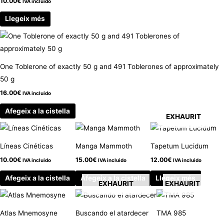
10.00
€
IVA incluido
Llegeix més
One Toblerone of exactly 50 g and 491 Toblerones of approximately
50 g
16.00
€
IVA incluido
Afegeix a la cistella
EXHAURIT
Líneas Cinéticas
Manga Mammoth
Tapetum Lucidum
10.00
€
15.00
€
12.00
€
IVA incluido
IVA incluido
IVA incluido
Afegeix a la cistella
Afegeix a la cistella
Llegeix més
EXHAURIT
EXHAURIT
Atlas Mnemosyne
Buscando el atardecer
TMA 985