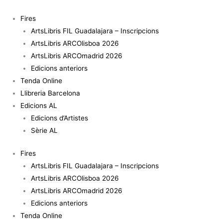
Vés
quantitat
al
de
Fires
contingut
Unblack
ArtsLibris FIL Guadalajara – Inscripcions
Lisbon
ArtsLibris ARCOlisboa 2026
-
ArtsLibris ARCOmadrid 2026
Tom
Edicions anteriors
Correia
Tenda Online
Llibreria Barcelona
Edicions AL
Edicions d’Artistes
Sèrie AL
Fires
ArtsLibris FIL Guadalajara – Inscripcions
ArtsLibris ARCOlisboa 2026
ArtsLibris ARCOmadrid 2026
Edicions anteriors
Tenda Online