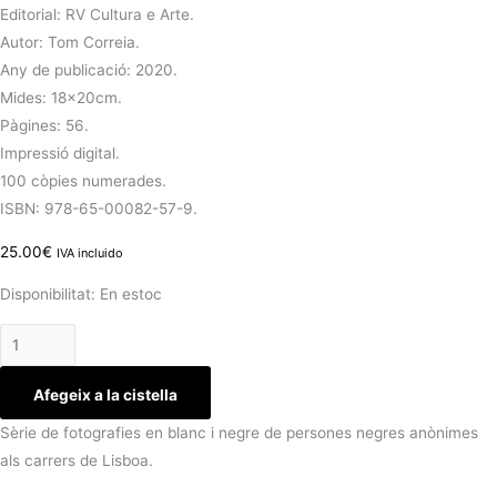
Editorial: RV Cultura e Arte.
Autor: Tom Correia.
Any de publicació: 2020.
Mides: 18x20cm.
Pàgines: 56.
Impressió digital.
100 còpies numerades.
ISBN: 978-65-00082-57-9.
25.00
€
IVA incluido
Disponibilitat:
En estoc
Afegeix a la cistella
Sèrie de fotografies en blanc i negre de persones negres anònimes
als carrers de Lisboa.