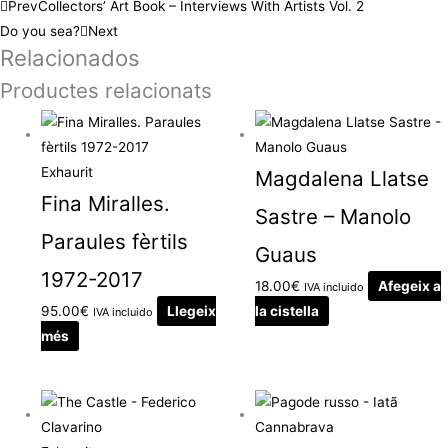
Prev
Collectors’ Art Book – Interviews With Artists Vol. 2
Do you sea?
Next
Relacionados
Productes relacionats
Exhaurit
Magdalena Llatse
Fina Miralles.
Sastre – Manolo
Paraules fèrtils
Guaus
1972-2017
18.00
€
Afegeix a
IVA incluido
95.00
€
Llegeix
la cistella
IVA incluido
més