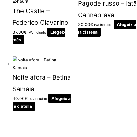
Exhaurit
Pagode russo – Iatã
The Castle –
Cannabrava
Federico Clavarino
30.00
€
Afegeix a
IVA incluido
37.00
€
Llegeix
la cistella
IVA incluido
més
Noite afora – Betina
Samaia
40.00
€
Afegeix a
IVA incluido
la cistella