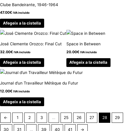
Clube Bandeirante, 1946-1964
47.00
€
IVA incluido
Afegeix a la cistella
José Clemente Orozco: Final Cut
Space in Between
32.00
€
20.00
€
IVA incluido
IVA incluido
Afegeix a la cistella
Afegeix a la cistella
Journal d’un Travailleur Métèque du Futur
12.00
€
IVA incluido
Afegeix a la cistella
←
1
2
3
…
25
26
27
28
29
30
31
…
39
40
41
→