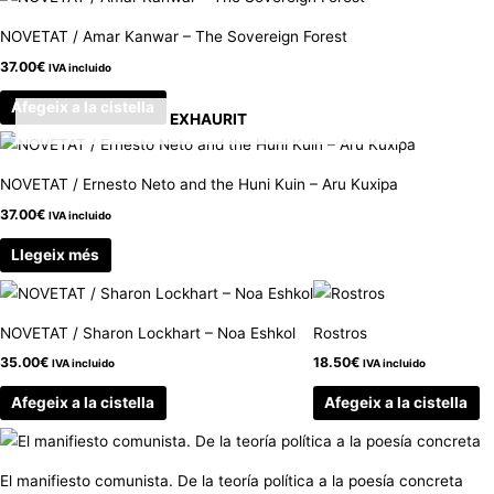
NOVETAT / Amar Kanwar – The Sovereign Forest
37.00
€
IVA incluido
Afegeix a la cistella
EXHAURIT
NOVETAT / Ernesto Neto and the Huni Kuin – Aru Kuxipa
37.00
€
IVA incluido
Llegeix més
NOVETAT / Sharon Lockhart – Noa Eshkol
Rostros
35.00
€
18.50
€
IVA incluido
IVA incluido
Afegeix a la cistella
Afegeix a la cistella
El manifiesto comunista. De la teoría política a la poesía concreta