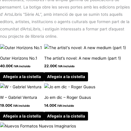
pensament. La botiga obre les seves portes amb les edicions pròpies
d’ ArtsLibris “Sèrie AL”, amb intenció de que se sumin tots aquells
editors, artistes, institucions o agents culturals que formen part de la
comunitat d’ArtsLibris, i estiguin interessats a formar part d’aquest
nou projecte de llibreria online.
Outer Horizons No.1
The artist’s novel: A new medium (part 1)
40.00
€
22.00
€
IVA incluido
IVA incluido
Afegeix a la cistella
Afegeix a la cistella
W – Gabriel Ventura
Jo em dic – Roger Guaus
19.00
€
14.00
€
IVA incluido
IVA incluido
Afegeix a la cistella
Afegeix a la cistella