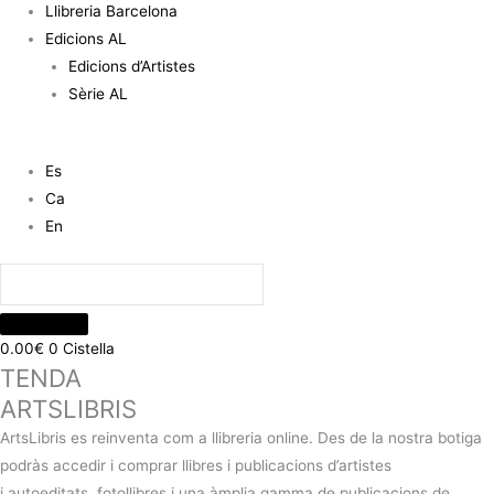
Llibreria Barcelona
Edicions AL
Edicions d’Artistes
Sèrie AL
Es
Ca
En
0.00
€
0
Cistella
TENDA
ARTSLIBRIS
ArtsLibris es reinventa com a llibreria online. Des de la nostra botiga
podràs accedir i comprar llibres i publicacions d’artistes
i autoeditats, fotollibres i una àmplia gamma de publicacions de