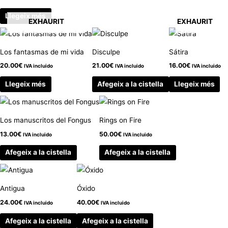
Llegeix més
EXHAURIT
EXHAURIT
Los fantasmas de mi vida
Disculpe
Sátira
20.00
€
21.00
€
16.00
€
IVA incluido
IVA incluido
IVA incluido
Llegeix més
Afegeix a la cistella
Llegeix més
Los manuscritos del Fongus
Rings on Fire
13.00
€
50.00
€
IVA incluido
IVA incluido
Afegeix a la cistella
Afegeix a la cistella
Antigua
Óxido
24.00
€
40.00
€
IVA incluido
IVA incluido
Afegeix a la cistella
Afegeix a la cistella