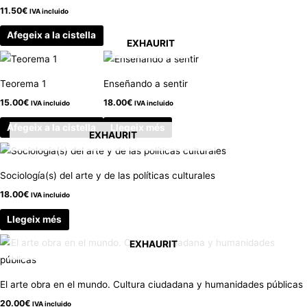
11.50
€
IVA incluido
Afegeix a la cistella
EXHAURIT
Teorema 1
Enseñando a sentir
15.00
€
18.00
€
IVA incluido
IVA incluido
Afegeix a la cistella
Llegeix més
EXHAURIT
Sociología(s) del arte y de las políticas culturales
18.00
€
IVA incluido
Llegeix més
EXHAURIT
El arte obra en el mundo. Cultura ciudadana y humanidades públicas
20.00
€
IVA incluido