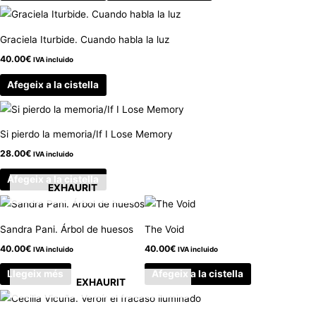
Graciela Iturbide. Cuando habla la luz
40.00
€
IVA incluido
Afegeix a la cistella
Si pierdo la memoria/If I Lose Memory
28.00
€
IVA incluido
Afegeix a la cistella
EXHAURIT
Sandra Pani. Árbol de huesos
The Void
40.00
€
40.00
€
IVA incluido
IVA incluido
Llegeix més
Afegeix a la cistella
EXHAURIT