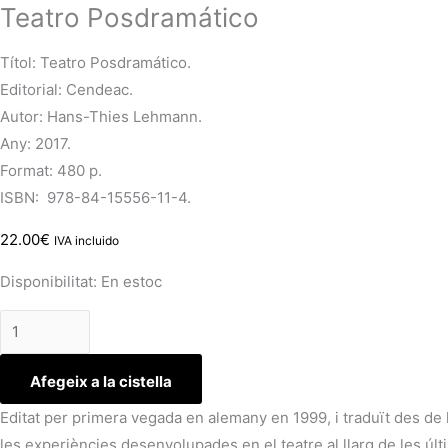
Teatro Posdramático
Títol: Teatro Posdramático.
Editorial: Cendeac.
Autor: Hans-Thies Lehmann.
Any: 2017.
Format: 480 p.
ISBN: 978-84-15556-11-4.
22.00
€
IVA incluido
Disponibilitat:
En estoc
Afegeix a la cistella
Editat per primera vegada en alemany en 1999, i traduït des de
les experiències desenvolupades en el teatre al llarg de les úl