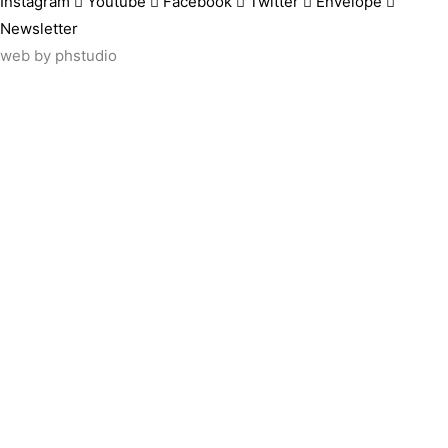
Instagram
Youtube
Facebook
Twitter
Envelope
Newsletter
web by
phstudio
Suscríbete al newsletter ArtsLibris
SUSCRIBIR
ArtsLibris in English
will be available shortly
Els continguts de ArtsLibris en català 
Utilizamos cookies propias y de tercer
uso de todas las cookies pulsando el 
rechazar su uso.