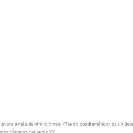
 llavors a més de vint idiomes, «Teatro posdramático» és un del
times dècades del segle XX.