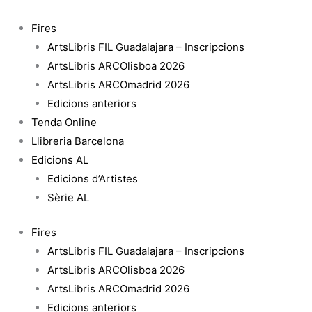
Vés
quantitat
al
de
Fires
contingut
Teatro
ArtsLibris FIL Guadalajara – Inscripcions
Posdramático
ArtsLibris ARCOlisboa 2026
ArtsLibris ARCOmadrid 2026
Edicions anteriors
Tenda Online
Llibreria Barcelona
Edicions AL
Edicions d’Artistes
Sèrie AL
Fires
ArtsLibris FIL Guadalajara – Inscripcions
ArtsLibris ARCOlisboa 2026
ArtsLibris ARCOmadrid 2026
Edicions anteriors