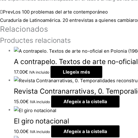
Prev
Los 100 problemas del arte contemporáneo
Curaduría de Latinoamérica. 20 entrevistas a quienes cambiar
Relacionados
Productes relacionats
A contrapelo. Textos de arte no-ofici
17.00
€
Llegeix més
IVA incluido
Revista Contranarrativas, 0. Tempora
15.00
€
Afegeix a la cistella
IVA incluido
El giro notacional
10.00
€
Afegeix a la cistella
IVA incluido