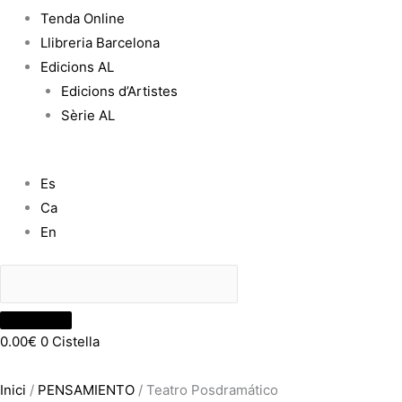
Tenda Online
Llibreria Barcelona
Edicions AL
Edicions d’Artistes
Sèrie AL
Es
Ca
En
0.00
€
0
Cistella
Inici
/
PENSAMIENTO
/ Teatro Posdramático