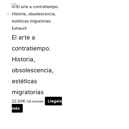
Exhaurit
El arte a
contratiempo.
Historia,
obsolescencia,
estéticas
migratorias
22.00
€
Llegeix
IVA incluido
més