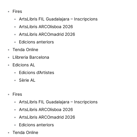
Vés
quantitat
al
de
Fires
contingut
3
ArtsLibris FIL Guadalajara – Inscripcions
Eras
ArtsLibris ARCOlisboa 2026
ArtsLibris ARCOmadrid 2026
Edicions anteriors
Tenda Online
Llibreria Barcelona
Edicions AL
Edicions d’Artistes
Sèrie AL
Fires
ArtsLibris FIL Guadalajara – Inscripcions
ArtsLibris ARCOlisboa 2026
ArtsLibris ARCOmadrid 2026
Edicions anteriors
Tenda Online