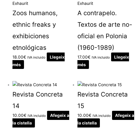
Exhaurit
Exhaurit
Zoos humanos,
A contrapelo.
ethnic freaks y
Textos de arte no-
exhibiciones
oficial en Polonia
etnológicas
(1960-1989)
18.00
€
Llegeix
17.00
€
Llegeix
IVA incluido
IVA incluido
més
més
Revista Concreta
Revista Concreta
14
15
10.00
€
Afegeix a
10.00
€
Afegeix a
IVA incluido
IVA incluido
la cistella
la cistella