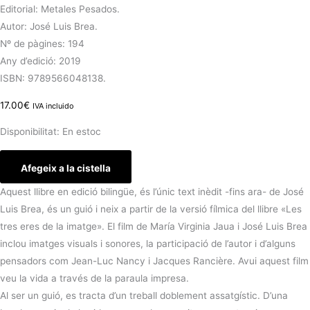
Editorial: Metales Pesados.
Autor: José Luis Brea.
Nº de pàgines: 194
Any d’edició: 2019
ISBN: 9789566048138.
17.00
€
IVA incluido
Disponibilitat:
En estoc
Afegeix a la cistella
Aquest llibre en edició bilingüe, és l’únic text inèdit -fins ara- de José
Luis Brea, és un guió i neix a partir de la versió fílmica del llibre «Les
tres eres de la imatge». El film de María Virginia Jaua i José Luis Brea
inclou imatges visuals i sonores, la participació de l’autor i d’alguns
pensadors com Jean-Luc Nancy i Jacques Rancière. Avui aquest film
veu la vida a través de la paraula impresa.
Al ser un guió, es tracta d’un treball doblement assatgístic. D’una