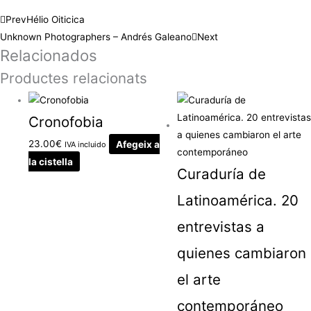
Prev
Hélio Oiticica
Unknown Photographers – Andrés Galeano
Next
Relacionados
Productes relacionats
Cronofobia
23.00
€
Afegeix a
IVA incluido
la cistella
Curaduría de
Latinoamérica. 20
entrevistas a
quienes cambiaron
el arte
contemporáneo