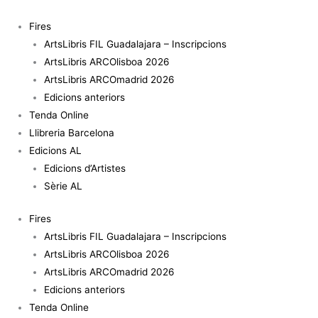
Vés
quantitat
al
de
Fires
contingut
Robert
ArtsLibris FIL Guadalajara – Inscripcions
Smithson.
ArtsLibris ARCOlisboa 2026
Selección
ArtsLibris ARCOmadrid 2026
de
Edicions anteriors
escritos.
Tenda Online
Llibreria Barcelona
Edicions AL
Edicions d’Artistes
Sèrie AL
Fires
ArtsLibris FIL Guadalajara – Inscripcions
ArtsLibris ARCOlisboa 2026
ArtsLibris ARCOmadrid 2026
Edicions anteriors
Tenda Online