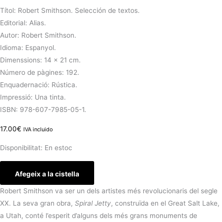
Títol: Robert Smithson. Selección de textos.
Editorial: Alias.
Autor: Robert Smithson.
Idioma: Espanyol.
Dimenssions: 14 x 21 cm.
Número de pàgines: 192.
Enquadernació: Rústica.
Impressió: Una tinta.
ISBN: 978-607-7985-05-1.
17.00
€
IVA incluido
Disponibilitat:
En estoc
Afegeix a la cistella
Robert Smithson va ser un dels artistes més revolucionaris del segle
XX. La seva gran obra,
Spiral Jetty
, construïda en el Great Salt Lake,
a Utah, conté l’esperit d’alguns dels més grans monuments de