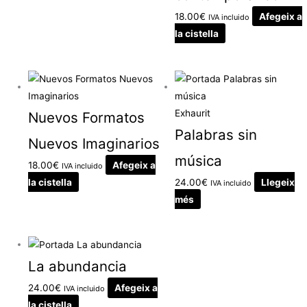
18.00
€
Afegeix a
IVA incluido
la cistella
Exhaurit
Nuevos Formatos
Palabras sin
Nuevos Imaginarios
música
18.00
€
Afegeix a
IVA incluido
la cistella
24.00
€
Llegeix
IVA incluido
més
La abundancia
24.00
€
Afegeix a
IVA incluido
la cistella