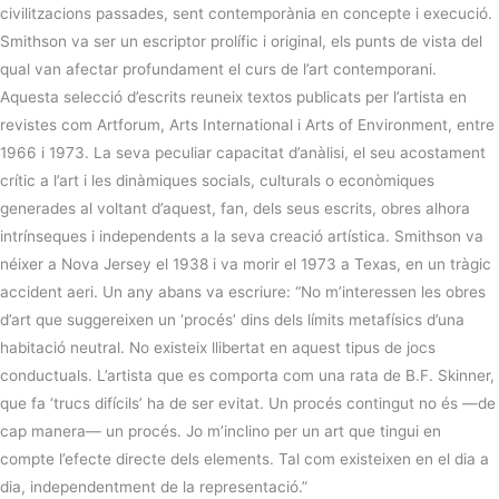
civilitzacions passades, sent contemporània en concepte i execució.
Smithson va ser un escriptor prolífic i original, els punts de vista del
qual van afectar profundament el curs de l’art contemporani.
Aquesta selecció d’escrits reuneix textos publicats per l’artista en
revistes com Artforum, Arts International i Arts of Environment, entre
1966 i 1973. La seva peculiar capacitat d’anàlisi, el seu acostament
crític a l’art i les dinàmiques socials, culturals o econòmiques
generades al voltant d’aquest, fan, dels seus escrits, obres alhora
intrínseques i independents a la seva creació artística. Smithson va
néixer a Nova Jersey el 1938 i va morir el 1973 a Texas, en un tràgic
accident aeri. Un any abans va escriure: “No m’interessen les obres
d’art que suggereixen un ‘procés’ dins dels límits metafísics d’una
habitació neutral. No existeix llibertat en aquest tipus de jocs
conductuals. L’artista que es comporta com una rata de B.F. Skinner,
que fa ‘trucs difícils’ ha de ser evitat. Un procés contingut no és —de
cap manera— un procés. Jo m’inclino per un art que tingui en
compte l’efecte directe dels elements. Tal com existeixen en el dia a
dia, independentment de la representació.”