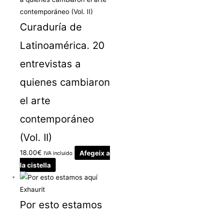
Curaduría de
Latinoamérica. 20
entrevistas a
quienes cambiaron
el arte
contemporáneo
(Vol. II)
18.00
€
Afegeix a
IVA incluido
la cistella
Exhaurit
Por esto estamos