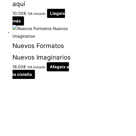
aquí
10.00
€
Llegeix
IVA incluido
més
Nuevos Formatos
Nuevos Imaginarios
18.00
€
Afegeix a
IVA incluido
la cistella