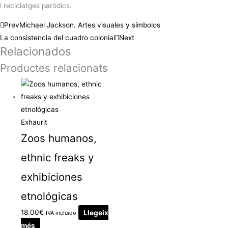
i reciclatges paròdics.
Prev
Michael Jackson. Artes visuales y símbolos
La consistencia del cuadro colonial
Next
Relacionados
Productes relacionats
Exhaurit
Zoos humanos,
ethnic freaks y
exhibiciones
etnológicas
18.00
€
Llegeix
IVA incluido
més