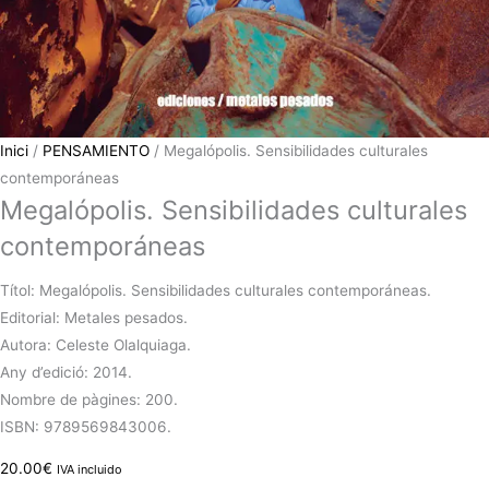
Inici
/
PENSAMIENTO
/ Megalópolis. Sensibilidades culturales
contemporáneas
Megalópolis. Sensibilidades culturales
contemporáneas
Títol: Megalópolis. Sensibilidades culturales contemporáneas.
Editorial: Metales pesados.
Autora: Celeste Olalquiaga.
Any d’edició: 2014.
Nombre de pàgines: 200.
ISBN: 9789569843006.
20.00
€
IVA incluido