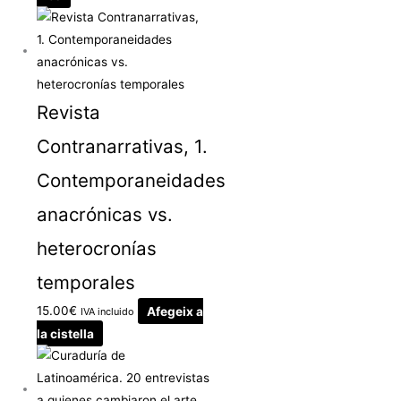
Revista
Contranarrativas, 1.
Contemporaneidades
anacrónicas vs.
heterocronías
temporales
15.00
€
Afegeix a
IVA incluido
la cistella