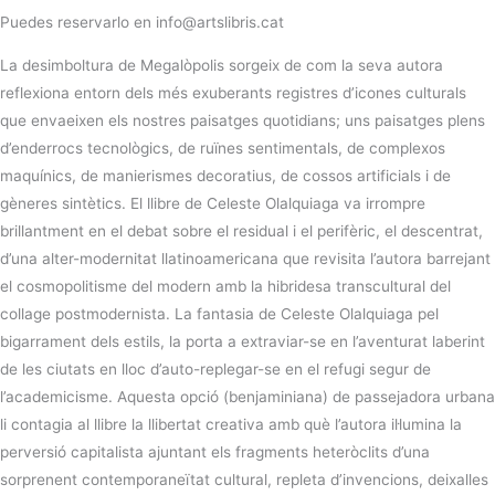
Puedes reservarlo en info@artslibris.cat
La desimboltura de Megalòpolis sorgeix de com la seva autora
reflexiona entorn dels més exuberants registres d’icones culturals
que envaeixen els nostres paisatges quotidians; uns paisatges plens
d’enderrocs tecnològics, de ruïnes sentimentals, de complexos
maquínics, de manierismes decoratius, de cossos artificials i de
gèneres sintètics. El llibre de Celeste Olalquiaga va irrompre
brillantment en el debat sobre el residual i el perifèric, el descentrat,
d’una alter-modernitat llatinoamericana que revisita l’autora barrejant
el cosmopolitisme del modern amb la hibridesa transcultural del
collage postmodernista. La fantasia de Celeste Olalquiaga pel
bigarrament dels estils, la porta a extraviar-se en l’aventurat laberint
de les ciutats en lloc d’auto-replegar-se en el refugi segur de
l’academicisme. Aquesta opció (benjaminiana) de passejadora urbana
li contagia al llibre la llibertat creativa amb què l’autora il·lumina la
perversió capitalista ajuntant els fragments heteròclits d’una
sorprenent contemporaneïtat cultural, repleta d’invencions, deixalles