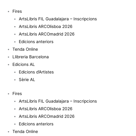
Vés
quantitat
al
de
Fires
contingut
Imaginaries
ArtsLibris FIL Guadalajara – Inscripcions
on
ArtsLibris ARCOlisboa 2026
Matter:
ArtsLibris ARCOmadrid 2026
Tools,
Edicions anteriors
Materials,
Tenda Online
Origins
Llibreria Barcelona
Edicions AL
Edicions d’Artistes
Sèrie AL
Fires
ArtsLibris FIL Guadalajara – Inscripcions
ArtsLibris ARCOlisboa 2026
ArtsLibris ARCOmadrid 2026
Edicions anteriors
Tenda Online