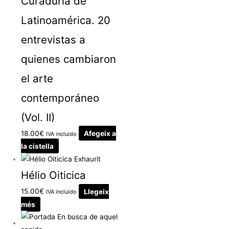
Curaduría de
Latinoamérica. 20
entrevistas a
quienes cambiaron
el arte
contemporáneo
(Vol. II)
18.00
€
Afegeix a
IVA incluido
la cistella
Exhaurit
Hélio Oiticica
15.00
€
Llegeix
IVA incluido
més