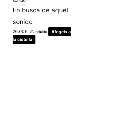
En busca de aquel
sonido
26.00
€
Afegeix a
IVA incluido
la cistella