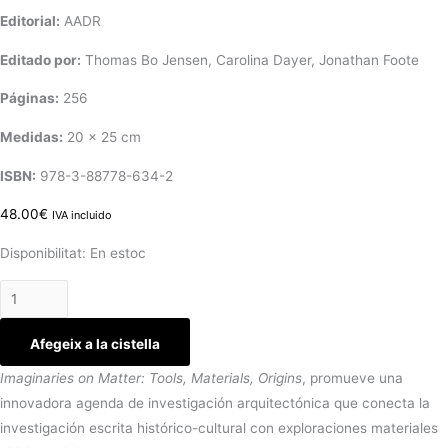
Editorial:
AADR
Editado por:
Thomas Bo Jensen, Carolina Dayer, Jonathan Foote
Páginas:
256
Medidas:
20 x 25 cm
ISBN:
978-3-88778-634-2
48.00
€
IVA incluido
Disponibilitat:
En estoc
Afegeix a la cistella
Imaginaries on Matter: Tools, Materials, Origins
, promueve una
innovadora agenda de investigación arquitectónica que conecta la
investigación escrita histórico-cultural con exploraciones materiales