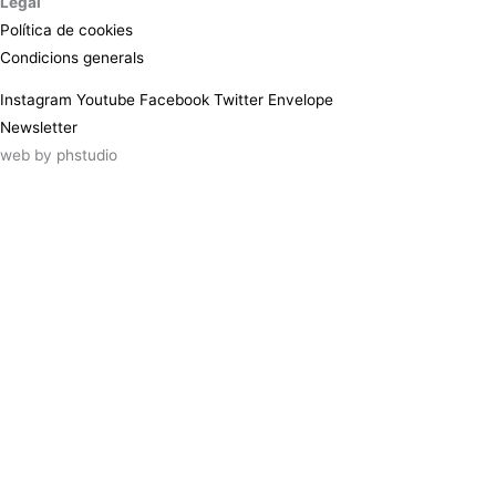
Legal
Política de cookies
Condicions generals
Instagram
Youtube
Facebook
Twitter
Envelope
Newsletter
web by
phstudio
Suscríbete al newsletter ArtsLibris
SUSCRIBIR
ArtsLibris in English
will be available shortly
Els continguts de ArtsLibris en català
estaran disponibles en breu