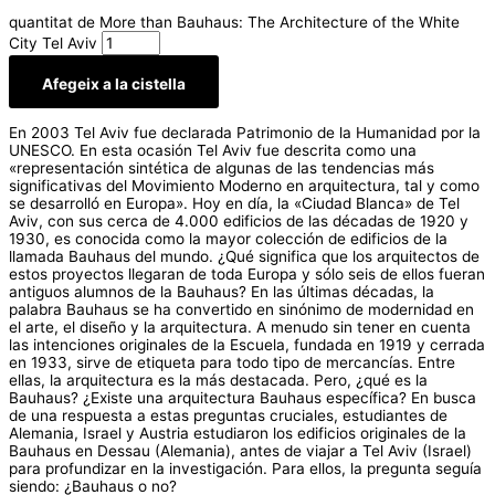
quantitat de More than Bauhaus: The Architecture of the White
City Tel Aviv
Afegeix a la cistella
En 2003 Tel Aviv fue declarada Patrimonio de la Humanidad por la
UNESCO. En esta ocasión Tel Aviv fue descrita como una
«representación sintética de algunas de las tendencias más
significativas del Movimiento Moderno en arquitectura, tal y como
se desarrolló en Europa». Hoy en día, la «Ciudad Blanca» de Tel
Aviv, con sus cerca de 4.000 edificios de las décadas de 1920 y
1930, es conocida como la mayor colección de edificios de la
llamada Bauhaus del mundo. ¿Qué significa que los arquitectos de
estos proyectos llegaran de toda Europa y sólo seis de ellos fueran
antiguos alumnos de la Bauhaus? En las últimas décadas, la
palabra Bauhaus se ha convertido en sinónimo de modernidad en
el arte, el diseño y la arquitectura. A menudo sin tener en cuenta
las intenciones originales de la Escuela, fundada en 1919 y cerrada
en 1933, sirve de etiqueta para todo tipo de mercancías. Entre
ellas, la arquitectura es la más destacada. Pero, ¿qué es la
Bauhaus? ¿Existe una arquitectura Bauhaus específica? En busca
de una respuesta a estas preguntas cruciales, estudiantes de
Alemania, Israel y Austria estudiaron los edificios originales de la
Bauhaus en Dessau (Alemania), antes de viajar a Tel Aviv (Israel)
para profundizar en la investigación. Para ellos, la pregunta seguía
siendo: ¿Bauhaus o no?