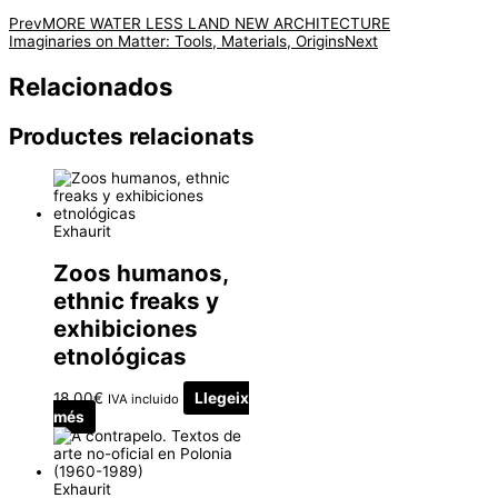
Prev
MORE WATER LESS LAND NEW ARCHITECTURE
Imaginaries on Matter: Tools, Materials, Origins
Next
Relacionados
Productes relacionats
Exhaurit
Zoos humanos,
ethnic freaks y
exhibiciones
etnológicas
18.00
€
Llegeix
IVA incluido
més
Exhaurit