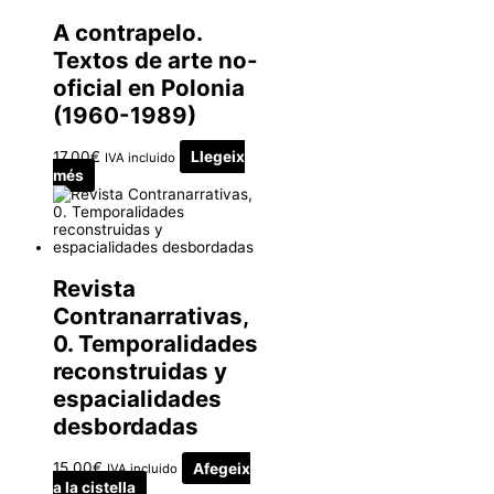
A contrapelo.
Textos de arte no-
oficial en Polonia
(1960-1989)
17.00
€
Llegeix
IVA incluido
més
Revista
Contranarrativas,
0. Temporalidades
reconstruidas y
espacialidades
desbordadas
15.00
€
Afegeix
IVA incluido
a la cistella