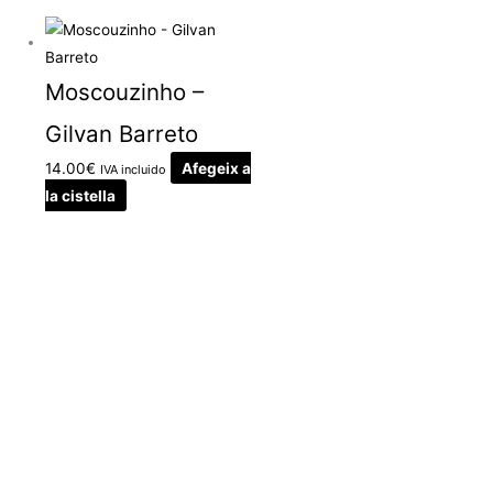
Moscouzinho –
Gilvan Barreto
14.00
€
Afegeix a
IVA incluido
la cistella