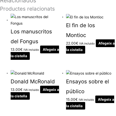
Relacionados
Productes relacionats
El fin de los
Los manuscritos
Montioc
del Fongus
22.00
€
Afegeix a
IVA incluido
13.00
€
Afegeix a
la cistella
IVA incluido
la cistella
Donald McRonald
Ensayos sobre el
13.00
€
Afegeix a
IVA incluido
público
la cistella
15.00
€
Afegeix a
IVA incluido
la cistella