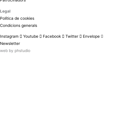
Legal
Política de cookies
Condicions generals
Instagram
Youtube
Facebook
Twitter
Envelope
Newsletter
web by
phstudio
Suscríbete al newsletter ArtsLibris
SUSCRIBIR
ArtsLibris in English
will be available shortly
Els continguts de ArtsLibris en català