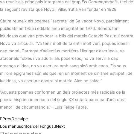
va reunir els principals integrants del grup
Els Contemporanis
, títol de
la següent revista que Novo i Villaurrutia van fundar en 1928.
Sàtira reuneix els poemes “secrets” de Salvador Novo, parcialment
publicats en 1955 i editats amb integritat en 1970. Sonets tan
injuriosos que van provocar la bilis del mateix Octavio Paz, qui contra
Novo va articular: “Va tenir molt de talent i molt verí, poques idees i
cap moral. Carregat d’adjectius mortífers i lleuger d’escrúpols, va
atacar als febles i va adular als poderosos; no va servir a cap
creença o idea, no va escriure amb sang sinó amb caca. Els seus
millors epigrames són els que, en un moment de cinisme estripat i de
lucidesa, va escriure contra si mateix. Això ho salva.”
“Aquests poemes conformen un dels projectes més radicals de la
poesia hispanoamericana del segle XX sota l’aparença d’una obra
menor i de circumstància.” –Luis Felipe Fabre.
Prev
Disculpe
Los manuscritos del Fongus
Next