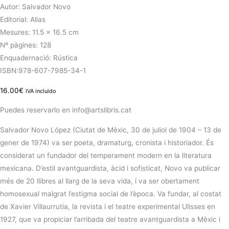
Autor: Salvador Novo
Editorial: Alias
Mesures: 11.5 x 16.5 cm
Nº pàgines: 128
Enquadernació: Rústica
ISBN:978-607-7985-34-1
16.00
€
IVA incluido
Puedes reservarlo en info@artslibris.cat
Salvador Novo López (Ciutat de Mèxic, 30 de juliol de 1904 – 13 de
gener de 1974) va ser poeta, dramaturg, cronista i historiador. És
considerat un fundador del temperament modern en la literatura
mexicana. D’estil avantguardista, àcid i sofisticat, Novo va publicar
més de 20 llibres al llarg de la seva vida, i va ser obertament
homosexual malgrat l’estigma social de l’època. Va fundar, al costat
de Xavier Villaurrutia, la revista i el teatre experimental Ulisses en
1927, que va propiciar l’arribada del teatre avantguardista a Mèxic i