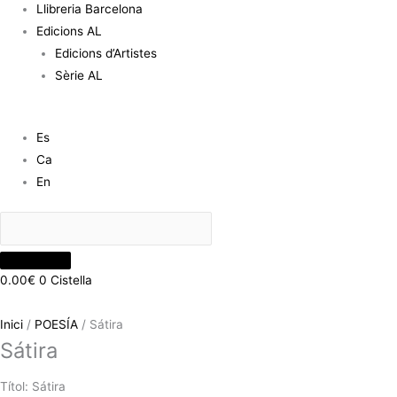
Llibreria Barcelona
Edicions AL
Edicions d’Artistes
Sèrie AL
Es
Ca
En
0.00
€
0
Cistella
Inici
/
POESÍA
/ Sátira
Sátira
Títol: Sátira