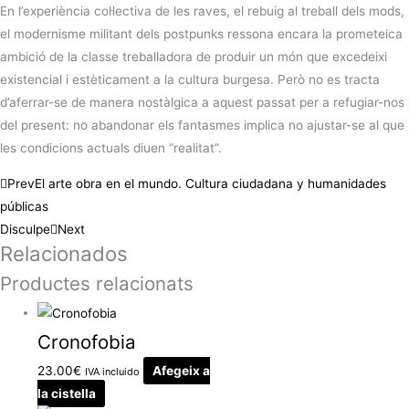
En l’experiència col·lectiva de les raves, el rebuig al treball dels mods,
el modernisme militant dels postpunks ressona encara la prometeica
ambició de la classe treballadora de produir un món que excedeixi
existencial i estèticament a la cultura burgesa. Però no es tracta
d’aferrar-se de manera nostàlgica a aquest passat per a refugiar-nos
del present: no abandonar els fantasmes implica no ajustar-se al que
les condicions actuals diuen “realitat”.
Prev
El arte obra en el mundo. Cultura ciudadana y humanidades
públicas
Disculpe
Next
Relacionados
Productes relacionats
Cronofobia
23.00
€
Afegeix a
IVA incluido
la cistella