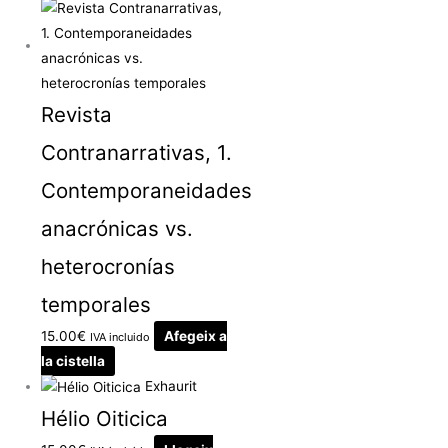
Revista
Contranarrativas, 1.
Contemporaneidades
anacrónicas vs.
heterocronías
temporales
15.00
€
Afegeix a
IVA incluido
la cistella
Exhaurit
Hélio Oiticica