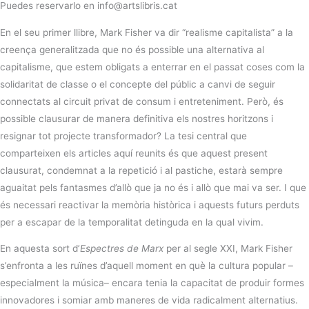
Puedes reservarlo en info@artslibris.cat
En el seu primer llibre, Mark Fisher va dir “realisme capitalista” a la
creença generalitzada que no és possible una alternativa al
capitalisme, que estem obligats a enterrar en el passat coses com la
solidaritat de classe o el concepte del públic a canvi de seguir
connectats al circuit privat de consum i entreteniment. Però, és
possible clausurar de manera definitiva els nostres horitzons i
resignar tot projecte transformador? La tesi central que
comparteixen els articles aquí reunits és que aquest present
clausurat, condemnat a la repetició i al pastiche, estarà sempre
aguaitat pels fantasmes d’allò que ja no és i allò que mai va ser. I que
és necessari reactivar la memòria històrica i aquests futurs perduts
per a escapar de la temporalitat detinguda en la qual vivim.
En aquesta sort d’
Espectres de Marx
per al segle XXI, Mark Fisher
s’enfronta a les ruïnes d’aquell moment en què la cultura popular –
especialment la música– encara tenia la capacitat de produir formes
innovadores i somiar amb maneres de vida radicalment alternatius.