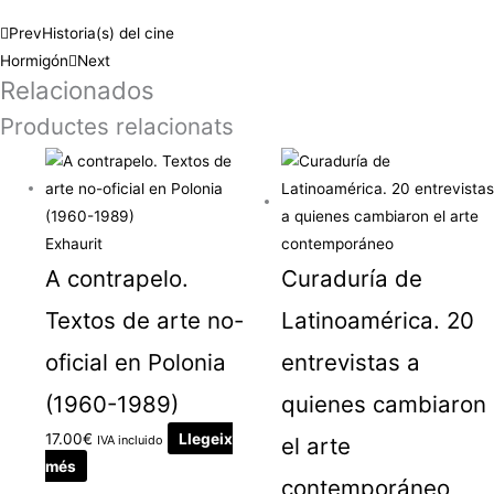
Prev
Historia(s) del cine
Hormigón
Next
Relacionados
Productes relacionats
Exhaurit
A contrapelo.
Curaduría de
Textos de arte no-
Latinoamérica. 20
oficial en Polonia
entrevistas a
(1960-1989)
quienes cambiaron
17.00
€
Llegeix
IVA incluido
el arte
més
contemporáneo