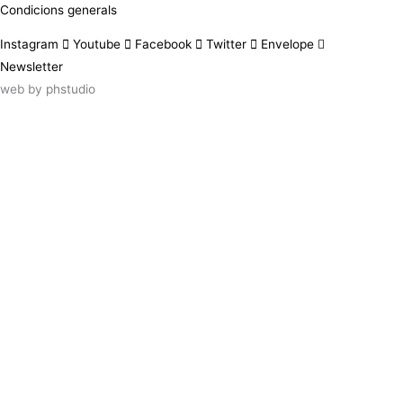
Condicions generals
Instagram
Youtube
Facebook
Twitter
Envelope
Newsletter
web by
phstudio
Suscríbete al newsletter ArtsLibris
SUSCRIBIR
ArtsLibris in English
will be available shortly
Els continguts de ArtsLibris en català
estaran disponibles en breu
Utilizamos cookies propias y de terceros