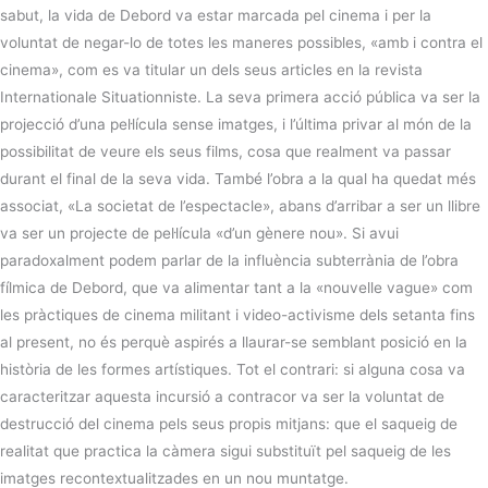
sabut, la vida de Debord va estar marcada pel cinema i per la
voluntat de negar-lo de totes les maneres possibles, «amb i contra el
cinema», com es va titular un dels seus articles en la revista
Internationale Situationniste. La seva primera acció pública va ser la
projecció d’una pel·lícula sense imatges, i l’última privar al món de la
possibilitat de veure els seus films, cosa que realment va passar
durant el final de la seva vida. També l’obra a la qual ha quedat més
associat, «La societat de l’espectacle», abans d’arribar a ser un llibre
va ser un projecte de pel·lícula «d’un gènere nou». Si avui
paradoxalment podem parlar de la influència subterrània de l’obra
fílmica de Debord, que va alimentar tant a la «nouvelle vague» com
les pràctiques de cinema militant i video-activisme dels setanta fins
al present, no és perquè aspirés a llaurar-se semblant posició en la
història de les formes artístiques. Tot el contrari: si alguna cosa va
caracteritzar aquesta incursió a contracor va ser la voluntat de
destrucció del cinema pels seus propis mitjans: que el saqueig de
realitat que practica la càmera sigui substituït pel saqueig de les
imatges recontextualitzades en un nou muntatge.