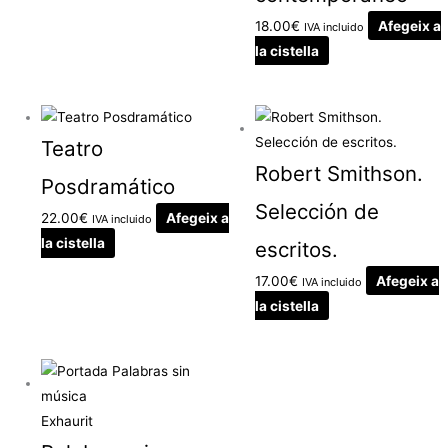
18.00
€
Afegeix a
IVA incluido
la cistella
Teatro
Robert Smithson.
Posdramático
Selección de
22.00
€
Afegeix a
IVA incluido
la cistella
escritos.
17.00
€
Afegeix a
IVA incluido
la cistella
Exhaurit