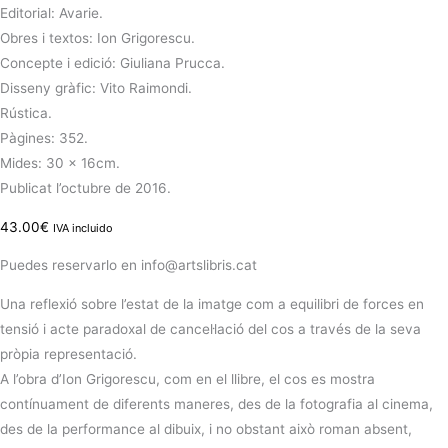
Editorial: Avarie.
Obres i textos:
Ion Grigorescu.
Concepte i edició:
Giuliana Prucca.
Disseny gràfic:
Vito Raimondi.
Rústica.
Pàgines: 352.
Mides: 30 x 16cm.
Publicat l’octubre de 2016.
43.00
€
IVA incluido
Puedes reservarlo en info@artslibris.cat
Una reflexió sobre l’estat de la imatge com a equilibri de forces en
tensió i acte paradoxal de cancel·lació del cos a través de la seva
pròpia representació.
A l’obra d’Ion Grigorescu, com en el llibre, el cos es mostra
contínuament de diferents maneres, des de la fotografia al cinema,
des de la performance al dibuix, i no obstant això roman absent,