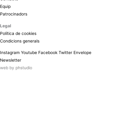
Equip
Patrocinadors
Legal
Política de cookies
Condicions generals
Instagram
Youtube
Facebook
Twitter
Envelope
Newsletter
web by
phstudio
Suscríbete al newsletter ArtsLibris
SUSCRIBIR
ArtsLibris in English