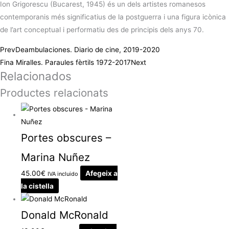
Ion Grigorescu (Bucarest, 1945) és un dels artistes romanesos
contemporanis més significatius de la postguerra i una figura icònica
de l’art conceptual i performatiu des de principis dels anys 70.
Prev
Deambulaciones. Diario de cine, 2019-2020
Fina Miralles. Paraules fèrtils 1972-2017
Next
Relacionados
Productes relacionats
Portes obscures –
Marina Nuñez
45.00
€
Afegeix a
IVA incluido
la cistella
Donald McRonald