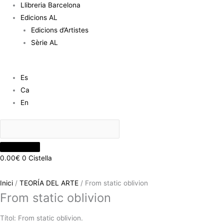
Llibreria Barcelona
Edicions AL
Edicions d’Artistes
Sèrie AL
Es
Ca
En
0.00
€
0
Cistella
Inici
/
TEORÍA DEL ARTE
/ From static oblivion
From static oblivion
Títol: From static oblivion.