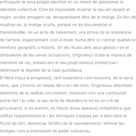
enfosquint la seva pròpia identitat en un intent de qüestionar la
identitat col·lectiva. Com és impossible mostrar el seu art durant el
règim, acaba amagant-se, desapareixent dins de la imatge. En lloc de
mostrar-se, la imatge oculta, perquè no és documental ni
transmissible; és un acte de naixement, una prova de la resistència
de l’artista, especialment com a ésser humà dins (o contra) qualsevol
rerefons geogràfic o històric. En els rituals dels seus gestos i en el
simbolisme de les seves actuacions, Grigorescu troba la manera de
mantenir-se viu, preservant el seu propi estatus intel·lectual i
defensant la dignitat de la vida quotidiana.
El llibre traça la progressió, tant expansiva com inclusiva, de la seva
obra, que s’inscriu en l’espai del cos i del món. Grigorescu absorbeix
elements de la realitat circumdant, mostrant-nos una continuïtat
entre l’art i la vida: el seu acte de dissidència no és un crit de
provocació, ni és extrem; es tracta d’una operació antiestètica que
utilitza l’experimentació i les tècniques tosques per a descobrir la
ficció de l’art, denunciar l’artifici de la representació i afirmar les
imatges com a instrument de poder subversiu.