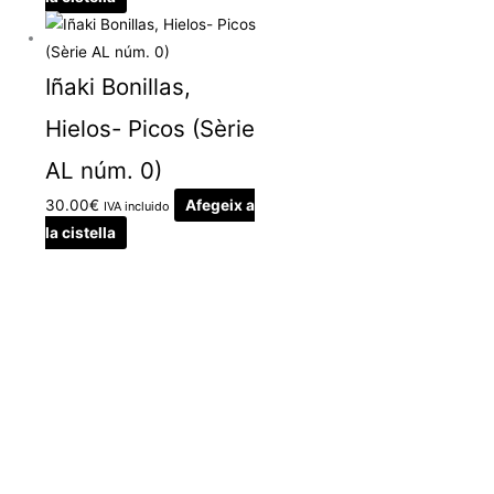
Iñaki Bonillas,
Hielos- Picos (Sèrie
AL núm. 0)
30.00
€
Afegeix a
IVA incluido
la cistella