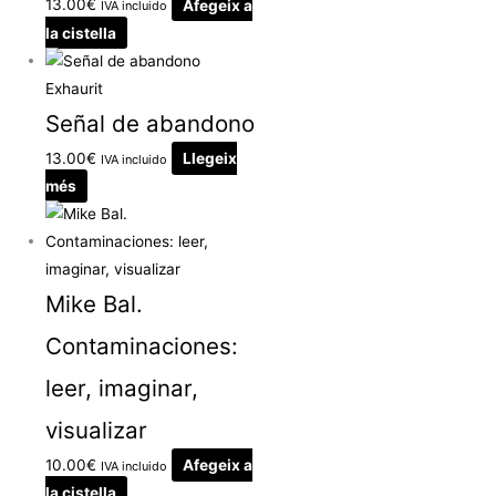
13.00
€
Afegeix a
IVA incluido
la cistella
Exhaurit
Señal de abandono
13.00
€
Llegeix
IVA incluido
més
Mike Bal.
Contaminaciones:
leer, imaginar,
visualizar
10.00
€
Afegeix a
IVA incluido
la cistella