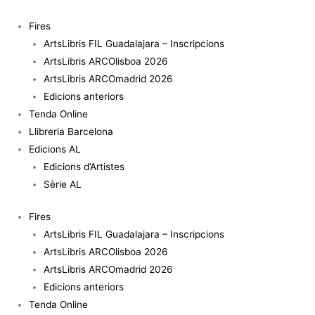
Vés
al
Fires
contingut
ArtsLibris FIL Guadalajara – Inscripcions
ArtsLibris ARCOlisboa 2026
ArtsLibris ARCOmadrid 2026
Edicions anteriors
Tenda Online
Llibreria Barcelona
Edicions AL
Edicions d’Artistes
Sèrie AL
Fires
ArtsLibris FIL Guadalajara – Inscripcions
ArtsLibris ARCOlisboa 2026
ArtsLibris ARCOmadrid 2026
Edicions anteriors
Tenda Online