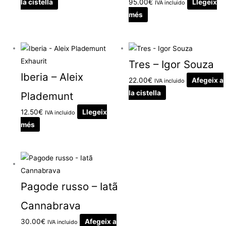
la cistella
95.00
€
Llegeix
IVA incluido
més
Exhaurit
Tres – Igor Souza
Iberia – Aleix
22.00
€
Afegeix a
IVA incluido
la cistella
Plademunt
12.50
€
Llegeix
IVA incluido
més
Pagode russo – Iatã
Cannabrava
30.00
€
Afegeix a
IVA incluido