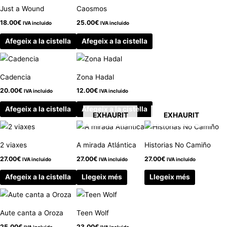
Just a Wound
Caosmos
18.00
€
25.00
€
IVA incluido
IVA incluido
Afegeix a la cistella
Afegeix a la cistella
Cadencia
Zona Hadal
20.00
€
12.00
€
IVA incluido
IVA incluido
Afegeix a la cistella
Afegeix a la cistella
EXHAURIT
EXHAURIT
2 viaxes
A mirada Atlántica
Historias No Camiño
27.00
€
27.00
€
27.00
€
IVA incluido
IVA incluido
IVA incluido
Afegeix a la cistella
Llegeix més
Llegeix més
Aute canta a Oroza
Teen Wolf
25.00
€
23.00
€
IVA incluido
IVA incluido