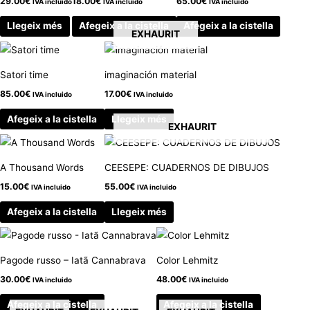
29.00
€
18.00
€
65.00
€
IVA incluido
IVA incluido
IVA incluido
Llegeix més
Afegeix a la cistella
Afegeix a la cistella
EXHAURIT
Satori time
imaginación material
85.00
€
17.00
€
IVA incluido
IVA incluido
Afegeix a la cistella
Llegeix més
EXHAURIT
A Thousand Words
CEESEPE: CUADERNOS DE DIBUJOS
15.00
€
55.00
€
IVA incluido
IVA incluido
Afegeix a la cistella
Llegeix més
Pagode russo – Iatã Cannabrava
Color Lehmitz
30.00
€
48.00
€
IVA incluido
IVA incluido
Afegeix a la cistella
Afegeix a la cistella