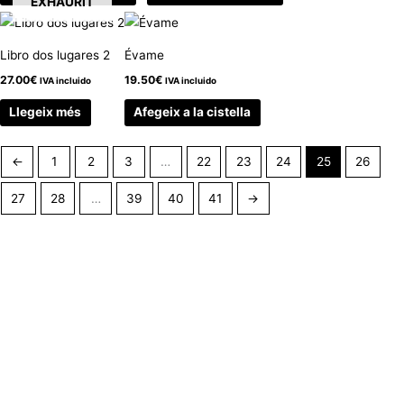
EXHAURIT
Libro dos lugares 2
Évame
27.00
€
19.50
€
IVA incluido
IVA incluido
Llegeix més
Afegeix a la cistella
←
1
2
3
…
22
23
24
25
26
27
28
…
39
40
41
→