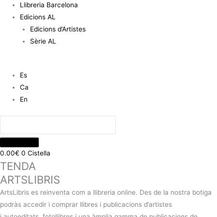
Llibreria Barcelona
Edicions AL
Edicions d’Artistes
Sèrie AL
Es
Ca
En
0.00
€
0
Cistella
TENDA
ARTSLIBRIS
ArtsLibris es reinventa com a llibreria online. Des de la nostra botiga
podràs accedir i comprar llibres i publicacions d’artistes
i autoeditats, fotollibres i una àmplia gamma de publicacions de