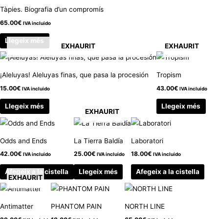
Tàpies. Biografia d’un compromís
65.00
€
IVA incluido
Llegeix més
EXHAURIT
EXHAURIT
¡Aleluyas! Aleluyas finas, que pasa la procesión
Tropism
15.00
€
43.00
€
IVA incluido
IVA incluido
Llegeix més
Llegeix més
EXHAURIT
Odds and Ends
La Tierra Baldía
Laboratori
42.00
€
25.00
€
18.00
€
IVA incluido
IVA incluido
IVA incluido
Afegeix a la cistella
Llegeix més
Afegeix a la cistella
EXHAURIT
Antimatter
PHANTOM PAIN
NORTH LINE