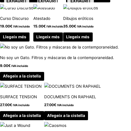
EXHAURIT
EXHAURIT
EXHAURIT
Curso Discurso
Atestado
Dibujos eróticos
19.00
€
15.00
€
35.00
€
IVA incluido
IVA incluido
IVA incluido
Llegeix més
Llegeix més
Llegeix més
No soy un Gato. Filtros y máscaras de la contemporaneidad.
9.00
€
IVA incluido
Afegeix a la cistella
SURFACE TENSION
DOCUMENTS ON RAPHAEL
27.00
€
27.00
€
IVA incluido
IVA incluido
Afegeix a la cistella
Afegeix a la cistella