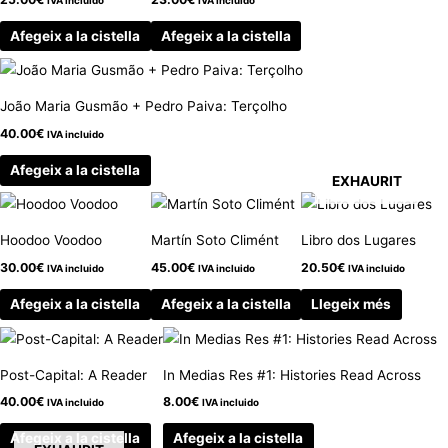
Afegeix a la cistella
Afegeix a la cistella
João Maria Gusmão + Pedro Paiva: Terçolho
40.00
€
IVA incluido
Afegeix a la cistella
EXHAURIT
Hoodoo Voodoo
Martín Soto Climént
Libro dos Lugares
30.00
€
45.00
€
20.50
€
IVA incluido
IVA incluido
IVA incluido
Afegeix a la cistella
Afegeix a la cistella
Llegeix més
Post-Capital: A Reader
In Medias Res #1: Histories Read Across
40.00
€
8.00
€
IVA incluido
IVA incluido
Afegeix a la cistella
Afegeix a la cistella