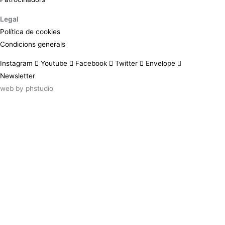
Legal
Política de cookies
Condicions generals
Instagram
Youtube
Facebook
Twitter
Envelope
Newsletter
web by
phstudio
Suscríbete al newsletter ArtsLibris
SUSCRIBIR
ArtsLibris in English
will be available shortly
Els continguts de ArtsLibris en català