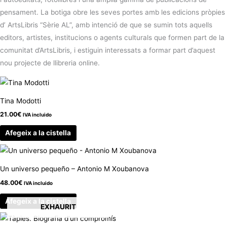
pensament. La botiga obre les seves portes amb les edicions pròpies
d’ ArtsLibris “Sèrie AL”, amb intenció de que se sumin tots aquells
editors, artistes, institucions o agents culturals que formen part de la
comunitat d’ArtsLibris, i estiguin interessats a formar part d’aquest
nou projecte de llibreria online.
Tina Modotti
21.00
€
IVA incluido
Afegeix a la cistella
Un universo pequeño – Antonio M Xoubanova
48.00
€
IVA incluido
Afegeix a la cistella
EXHAURIT